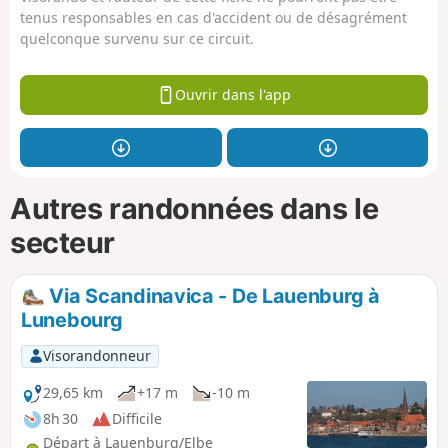
tenus responsables en cas d'accident ou de désagrément
quelconque survenu sur ce circuit.
Ouvrir dans l'app
Autres randonnées dans le
secteur
Via Scandinavica - De Lauenburg à
Lunebourg
Visorandonneur
29,65 km
+17 m
-10 m
8h 30
Difficile
Départ à Lauenburg/Elbe