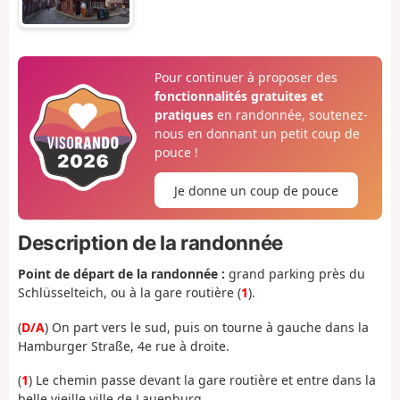
Pour continuer à proposer des
fonctionnalités gratuites et
pratiques
en randonnée, soutenez-
nous en donnant un petit coup de
pouce !
Je donne un coup de pouce
Description de la randonnée
Point de départ de la randonnée :
grand parking près du
Schlüsselteich, ou à la gare routière (
1
).
(
D/A
) On part vers le sud, puis on tourne à gauche dans la
Hamburger Straße, 4e rue à droite.
(
1
) Le chemin passe devant la gare routière et entre dans la
belle vieille ville de Lauenburg.