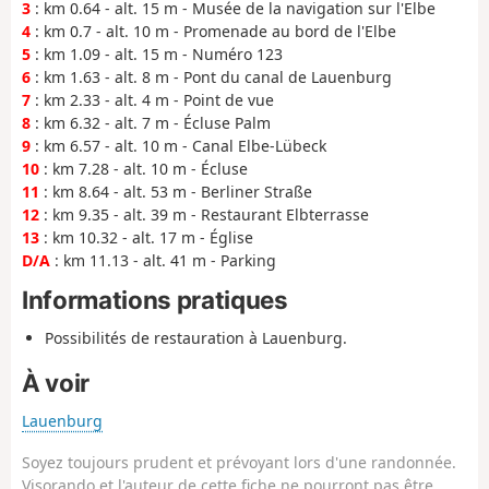
3
: km 0.64 - alt. 15 m - Musée de la navigation sur l'Elbe
4
: km 0.7 - alt. 10 m - Promenade au bord de l'Elbe
5
: km 1.09 - alt. 15 m - Numéro 123
6
: km 1.63 - alt. 8 m - Pont du canal de Lauenburg
7
: km 2.33 - alt. 4 m - Point de vue
8
: km 6.32 - alt. 7 m - Écluse Palm
9
: km 6.57 - alt. 10 m - Canal Elbe-Lübeck
10
: km 7.28 - alt. 10 m - Écluse
11
: km 8.64 - alt. 53 m - Berliner Straße
12
: km 9.35 - alt. 39 m - Restaurant Elbterrasse
13
: km 10.32 - alt. 17 m - Église
D/A
: km 11.13 - alt. 41 m - Parking
Informations pratiques
Possibilités de restauration à Lauenburg.
À voir
Lauenburg
Soyez toujours prudent et prévoyant lors d'une randonnée.
Visorando et l'auteur de cette fiche ne pourront pas être