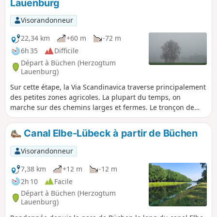
Lauenburg
Visorandonneur
22,34 km
+60 m
-72 m
6h 35
Difficile
Départ à Büchen (Herzogtum
Lauenburg)
Sur cette étape, la Via Scandinavica traverse principalement
des petites zones agricoles. La plupart du temps, on
marche sur des chemins larges et fermes. Le tronçon de
trois kilomètres sur les pavés d'origine de l'ancienne route
du sel (il est généralement plus facile de marcher à côté de
Canal Elbe-Lübeck à partir de Büchen
la route) constitue une particularité. Pour finir, un sentier
étroit serpente le long de l'Elbe jusqu'à Lauenburg.
Visorandonneur
7,38 km
+12 m
-12 m
2h 10
Facile
Départ à Büchen (Herzogtum
Lauenburg)