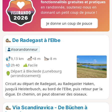
fonctionnalités gratuites et pratiques
en randonnée, soutenez-nous en
donnant un petit coup de pouce !
Je donne un coup de pouce
De Radegast à l'Elbe
Visorandonneur
9,13 km
+8 m
-8 m
2h 40
Facile
Départ à Bleckede (Lunebourg
(arrondissement))
Circuit au départ de Radegast, au Radegaster Haken,
jusqu'à Heisterbusch, au bord de l'Elbe, puis retour par la
digue. En chemin, on peut observer des oiseaux.
Via Scandinavica - De Büchen à