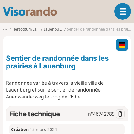
V
O
i
u
s
v
o
•••
Herzogtum Lauenburg
Lauenburg/Elbe
Sentier de randonnée dans les prairies à Lauenburg
r
r
i
a
r
n
l
d
Sentier de randonnée dans les
a
o
n
prairies à Lauenburg
a
v
Randonnée variée à travers la vieille ville de
i
Lauenburg et sur le sentier de randonnée
g
a
Auenwanderweg le long de l'Elbe.
t
i
Fiche technique
n°
46742785
o
n
Création
15 mars 2024