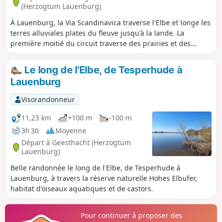
(Herzogtum Lauenburg)
À Lauenburg, la Via Scandinavica traverse l'Elbe et longe les
terres alluviales plates du fleuve jusqu'à la lande. La
première moitié du circuit traverse des prairies et des
champs, principalement sur des chemins agricoles bien
aménagés. À partir de St. Dyonis, le paysage change. Il
Le long de l'Elbe, de Tesperhude à
devient plus sablonneux et les forêts de pins typiques de la
Lauenburg
région de la lande dominent le paysage. Le dernier tiers du
chemin longe l'Ilmenau, puis mène à Lunebourg.
Visorandonneur
11,23 km
+100 m
-100 m
3h 30
Moyenne
Départ à Geesthacht (Herzogtum
Lauenburg)
Belle randonnée le long de l'Elbe, de Tesperhude à
Lauenburg, à travers la réserve naturelle Hohes Elbufer,
habitat d'oiseaux aquatiques et de castors.
Pour continuer à proposer des