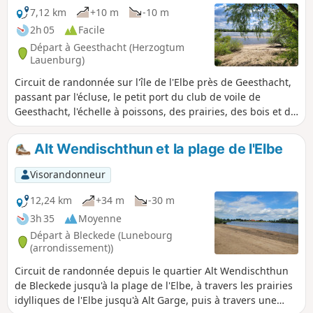
7,12 km
+10 m
-10 m
2h 05
Facile
Départ à Geesthacht (Herzogtum
Lauenburg)
Circuit de randonnée sur l'île de l'Elbe près de Geesthacht,
passant par l'écluse, le petit port du club de voile de
Geesthacht, l'échelle à poissons, des prairies, des bois et de
belles plages au bord de l'Elbe. Parmi les espèces d'oiseaux
qui nichent sur l'île de l'Elbe, on trouve le rossignol et la
Alt Wendischthun et la plage de l'Elbe
pie-grièche écorcheur.
Visorandonneur
12,24 km
+34 m
-30 m
3h 35
Moyenne
Départ à Bleckede (Lunebourg
(arrondissement))
Circuit de randonnée depuis le quartier Alt Wendischthun
de Bleckede jusqu'à la plage de l'Elbe, à travers les prairies
idylliques de l'Elbe jusqu'à Alt Garge, puis à travers une