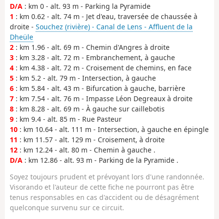
D/A
: km 0 - alt. 93 m - Parking la Pyramide
1
: km 0.62 - alt. 74 m - Jet d'eau, traversée de chaussée à
droite -
Souchez (rivière) - Canal de Lens - Affluent de la
Dheüle
2
: km 1.96 - alt. 69 m - Chemin d'Angres à droite
3
: km 3.28 - alt. 72 m - Embranchement, à gauche
4
: km 4.38 - alt. 72 m - Croisement de chemins, en face
5
: km 5.2 - alt. 79 m - Intersection, à gauche
6
: km 5.84 - alt. 43 m - Bifurcation à gauche, barrière
7
: km 7.54 - alt. 76 m - Impasse Léon Degreaux à droite
8
: km 8.28 - alt. 69 m - À gauche sur caillebotis
9
: km 9.4 - alt. 85 m - Rue Pasteur
10
: km 10.64 - alt. 111 m - Intersection, à gauche en épingle
11
: km 11.57 - alt. 129 m - Croisement, à droite
12
: km 12.24 - alt. 80 m - Chemin à gauche .
D/A
: km 12.86 - alt. 93 m - Parking de la Pyramide .
Soyez toujours prudent et prévoyant lors d'une randonnée.
Visorando et l'auteur de cette fiche ne pourront pas être
tenus responsables en cas d'accident ou de désagrément
quelconque survenu sur ce circuit.