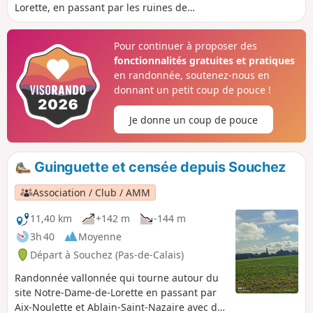
Lorette, en passant par les ruines de
l'ancienne église.
Pour continuer à proposer des
fonctionnalités gratuites et pratiques
en randonnée, soutenez-nous en
donnant un petit coup de pouce !
Je donne un coup de pouce
Guinguette et censée depuis Souchez
Association / Club / AMM
11,40 km
+142 m
-144 m
3h 40
Moyenne
Départ à Souchez (Pas-de-Calais)
Randonnée vallonnée qui tourne autour du
site Notre-Dame-de-Lorette en passant par
Aix-Noulette et Ablain-Saint-Nazaire avec de