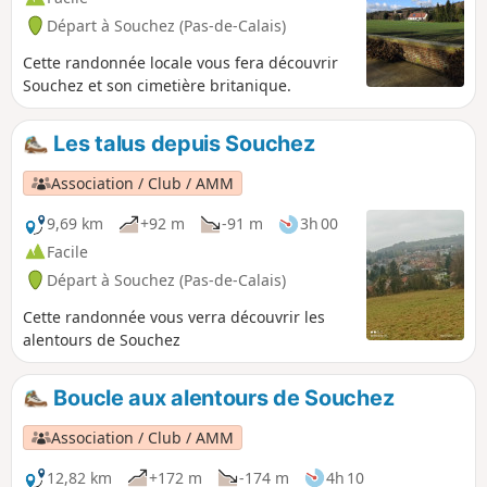
Départ à Souchez (Pas-de-Calais)
Cette randonnée locale vous fera découvrir
Souchez et son cimetière britanique.
Les talus depuis Souchez
Association / Club / AMM
9,69 km
+92 m
-91 m
3h 00
Facile
Départ à Souchez (Pas-de-Calais)
Cette randonnée vous verra découvrir les
alentours de Souchez
Boucle aux alentours de Souchez
Association / Club / AMM
12,82 km
+172 m
-174 m
4h 10