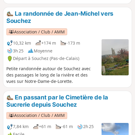
très belles vues.
La randonnée de Jean-Michel vers
Souchez
Association / Club / AMM
10,32 km
+174 m
-173 m
3h 25
Moyenne
Départ à Souchez (Pas-de-Calais)
Petite randonnée autour de Souchez avec
des passages le long de la rivière et des
vues sur Notre-Dame-de-Lorette.
En passant par le Cimetière de la
Sucrerie depuis Souchez
Association / Club / AMM
7,84 km
+61 m
-61 m
2h 25
Facile