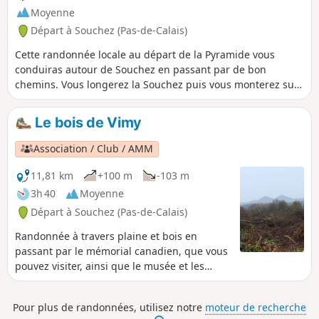
Moyenne
Départ à Souchez (Pas-de-Calais)
Cette randonnée locale au départ de la Pyramide vous
conduiras autour de Souchez en passant par de bon
chemins. Vous longerez la Souchez puis vous monterez sur
le site de Notre-Dame de Lorette avant de revenir sur le
village en traversant le Parc Cassin.
Le bois de Vimy
Association / Club / AMM
11,81 km
+100 m
-103 m
3h 40
Moyenne
Départ à Souchez (Pas-de-Calais)
Randonnée à travers plaine et bois en
passant par le mémorial canadien, que vous
pouvez visiter, ainsi que le musée et les
tranchées (sur réservation).
Pour plus de randonnées, utilisez notre
moteur de recherche