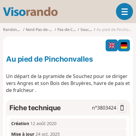
V
O
i
u
s
v
o
Randonnées
Nord-Pas-de-Calais
Pas-de-Calais
Souchez
Au pied de Pinchonvalles
r
r
i
a
r
n
l
d
Au pied de Pinchonvalles
a
o
n
a
Un départ de la pyramide de Souchez pour se diriger
v
vers Angres et son Bois des Bruyères, havre de paix et
i
de fraîcheur .
g
a
t
Fiche technique
n°
3803424
i
o
n
Création
12 août 2020
Mise à jour
24 oct. 2025