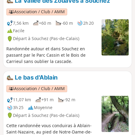
La Vallée des Zouaves à Souchez
Association / Club / AMM
7,56 km
+60 m
-60 m
2h 20
Facile
Départ à Souchez (Pas-de-Calais)
Randonnée autour et dans Souchez en
passant par le Parc Cassin et le Bois de
Carrieul sans oublier la cascade.
Le bas d'Ablain
Association / Club / AMM
11,07 km
+91 m
-92 m
3h 25
Moyenne
Départ à Souchez (Pas-de-Calais)
Cette randonnée vous conduiras à Ablain-
Saint-Nazaire, au pied de Notre-Dame-de-