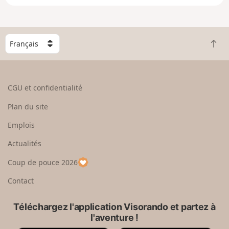
e
n
g
C
r
R
h
a
e
o
n
t
i
d
o
s
CGU et confidentialité
u
i
r
s
Plan du site
e
s
n
e
Emplois
h
z
Actualités
a
u
u
n
Coup de pouce 2026
t
p
a
Contact
y
s
Téléchargez l'application Visorando et partez à
l'aventure !