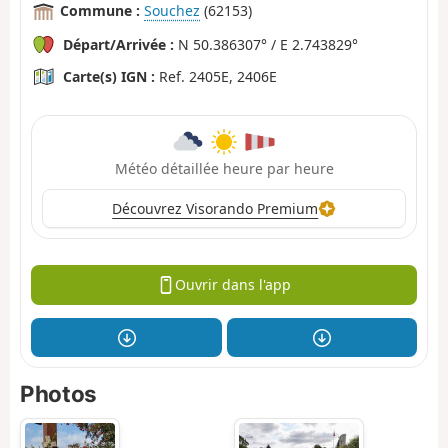
Commune :
Souchez
(62153)
Départ/Arrivée :
N 50.386307° / E 2.743829°
Carte(s) IGN :
Ref. 2405E, 2406E
Météo détaillée heure par heure
Découvrez Visorando Premium
Ouvrir dans l'app
Photos