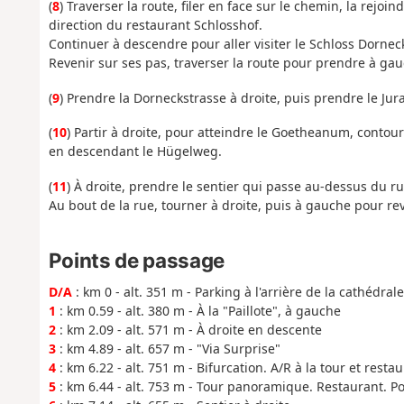
(
8
) Traverser la route, filer en face sur le chemin, la rej
direction du restaurant Schlosshof.
Continuer à descendre pour aller visiter le Schloss Dornec
Revenir sur ses pas, traverser la route pour prendre à gau
(
9
) Prendre la Dorneckstrasse à droite, puis prendre le Ju
(
10
) Partir à droite, pour atteindre le Goetheanum, conto
en descendant le Hügelweg.
(
11
) À droite, prendre le sentier qui passe au-dessus du ru
Au bout de la rue, tourner à droite, puis à gauche pour rev
Points de passage
D/A
: km 0 - alt. 351 m - Parking à l'arrière de la cathédral
1
: km 0.59 - alt. 380 m - À la "Paillote", à gauche
2
: km 2.09 - alt. 571 m - À droite en descente
3
: km 4.89 - alt. 657 m - "Via Surprise"
4
: km 6.22 - alt. 751 m - Bifurcation. A/R à la tour et resta
5
: km 6.44 - alt. 753 m - Tour panoramique. Restaurant. Po