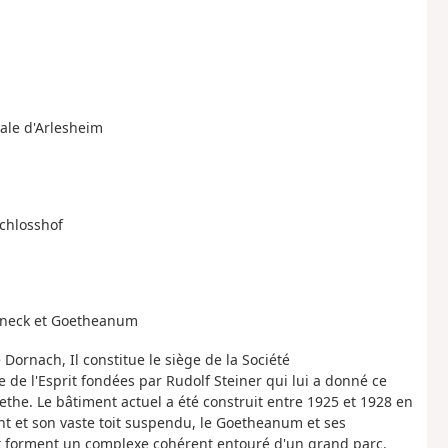
rale d'Arlesheim
Schlosshof
orneck et Goetheanum
Dornach, Il constitue le siège de la Société
 de l'Esprit fondées par Rudolf Steiner qui lui a donné ce
he. Le bâtiment actuel a été construit entre 1925 et 1928 en
t et son vaste toit suspendu, le Goetheanum et ses
t forment un complexe cohérent entouré d'un grand parc.