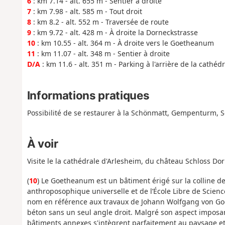
6
: km 7.14 - alt. 655 m - Sentier à droite
7
: km 7.98 - alt. 585 m - Tout droit
8
: km 8.2 - alt. 552 m - Traversée de route
9
: km 9.72 - alt. 428 m - À droite la Dorneckstrasse
10
: km 10.55 - alt. 364 m - À droite vers le Goetheanum
11
: km 11.07 - alt. 348 m - Sentier à droite
D/A
: km 11.6 - alt. 351 m - Parking à l'arrière de la cathéd
Informations pratiques
Possibilité de se restaurer à la Schönmatt, Gempenturm, 
À voir
Visite le la cathédrale d'Arlesheim, du château Schloss D
(
10
) Le Goetheanum est un bâtiment érigé sur la colline de 
anthroposophique universelle et de l’École Libre de Science
nom en référence aux travaux de Johann Wolfgang von Goet
béton sans un seul angle droit. Malgré son aspect imposan
bâtiments annexes s'intègrent parfaitement au paysage e