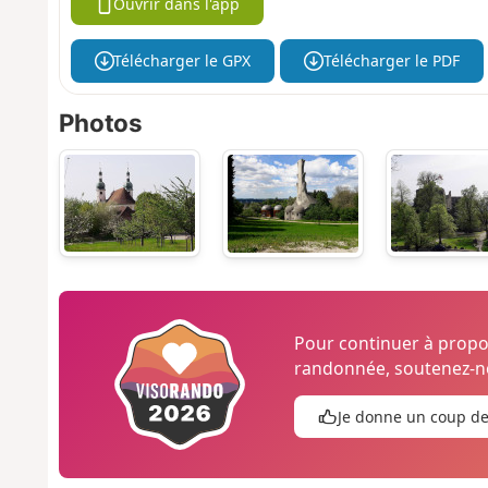
Ouvrir dans l'app
Télécharger le GPX
Télécharger le PDF
Photos
Pour continuer à prop
randonnée, soutenez-no
Je donne un coup d