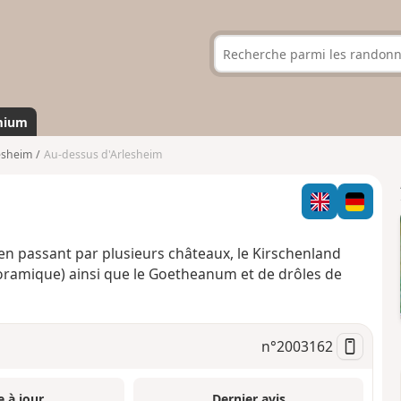
mium
esheim
Au-dessus d'Arlesheim
 en passant par plusieurs châteaux, le Kirschenland
anoramique) ainsi que le Goetheanum et de drôles de
n°
2003162
e à jour
Dernier avis