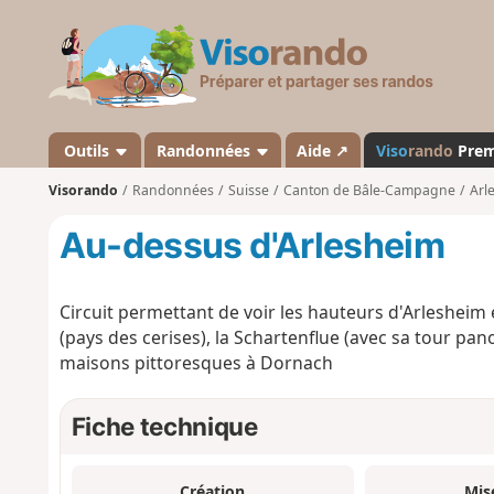
V
i
s
o
r
a
Outils
Randonnées
Aide ↗
Viso
rando
Pre
n
Visorando
Randonnées
Suisse
Canton de Bâle-Campagne
Arl
d
o
Au-dessus d'Arlesheim
Circuit permettant de voir les hauteurs d'Arlesheim
(pays des cerises), la Schartenflue (avec sa tour p
maisons pittoresques à Dornach
Fiche technique
Création
Mis