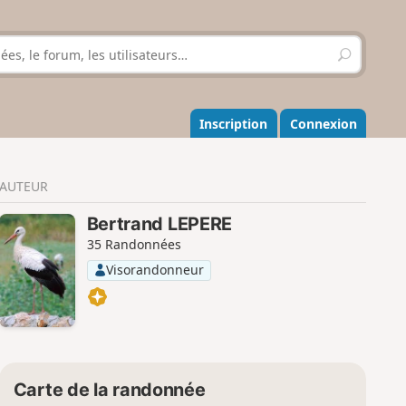
R
e
c
h
e
Inscription
Connexion
r
c
h
AUTEUR
e
r
Bertrand LEPERE
35 Randonnées
Visorandonneur
Carte de la randonnée