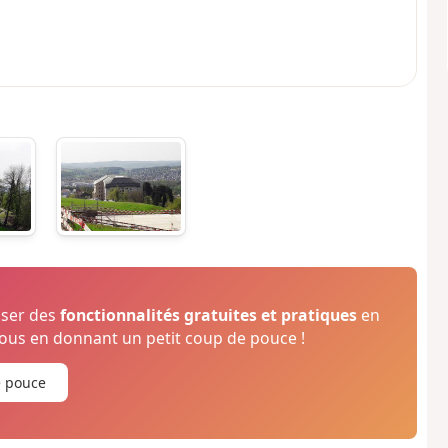
oser des
fonctionnalités gratuites et pratiques
en
us en donnant un petit coup de pouce !
e pouce