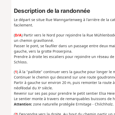
Description de la randonnée
Le départ se situe Rue Wanngartenweg à l'arrière de la cat
facilement.
(
D/A
) Partir vers le Nord pour rejoindre la Rue Mühlenbod
un chemin gravillonné.
Passer le pont, se faufiler dans un passage entre deux mai
gauche, vers la grotte Proserpina.
Prendre à droite les escaliers pour rejoindre un réseau d
Schloss.
(
1
) À la "paillote" continuer vers la gauche pour longer le
Continuer le chemin qui descend sur une route goudronn
Partir à gauche sur environ 20 m, puis remonter la route à
néoféodal du Xᵉ siècle.
Revenir sur ses pas pour prendre le petit sentier Elsa Hei
Le sentier monte à travers de remarquables buissons de h
Attention:
zone naturelle protégée Ermitage - Chilchholz.
(
2
) Descendre vers la droite. Au bout du chemin partir un p