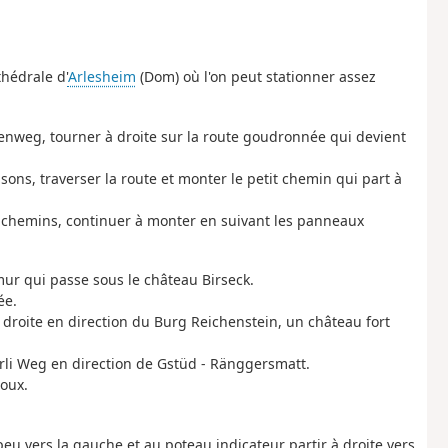
hédrale d'
Arlesheim
(Dom) où l'on peut stationner assez
enweg, tourner à droite sur la route goudronnée qui devient
sons, traverser la route et monter le petit chemin qui part à
e chemins, continuer à monter en suivant les panneaux
 mur qui passe sous le château Birseck.
ée.
 droite en direction du Burg Reichenstein, un château fort
erli Weg en direction de Gstüd - Ränggersmatt.
oux.
eu vers la gauche et au poteau indicateur partir à droite vers