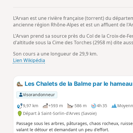
L’Arvan est une rivière française (torrent) du départ
ancienne région Rhône-Alpes et est un affluent de l'Ar
L'Arvan prend sa source près du Col de la Croix-de-Fe
d'altitude sous la Cime des Torches (2958 m) dite auss
Son cours a une longueur de 29,9 km.
Lien Wikipédia
Les Chalets de la Balme par le hameau 
Visorandonneur
9,97 km
+593 m
-586 m
4h 35
Moyenn
Départ à Saint-Sorlin-d'Arves (Savoie)
Passage sous les arbres, pâturages, chaos rocheux, ruis
valant le détour et demandant un peu d'effort.