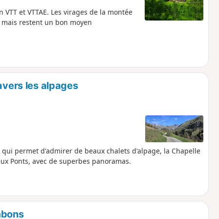
n VTT et VTTAE. Les virages de la montée
e mais restent un bon moyen
avers les alpages
qui permet d'admirer de beaux chalets d'alpage, la Chapelle
eux Ponts, avec de superbes panoramas.
mbons