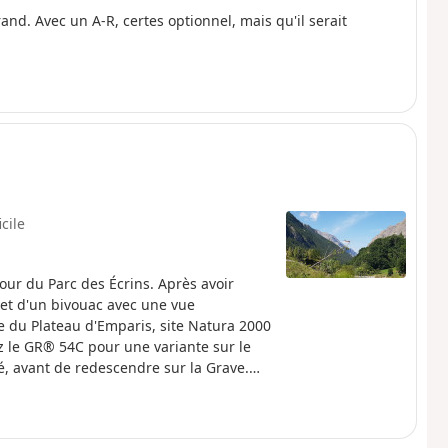
nd. Avec un A-R, certes optionnel, mais qu'il serait
icile
tour du Parc des Écrins. Après avoir
 et d'un bivouac avec une vue
e du Plateau d'Emparis, site Natura 2000
z le GR® 54C pour une variante sur le
rié, avant de redescendre sur la Grave.
e naturelle sensible (Natura 2000) qui
ormations pratiques).