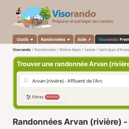
V
i
s
o
r
a
Outils
Randonnées
Aide ↗
Viso
rando
Pre
n
Visorando
Randonnées
Rhône-Alpes
Savoie
Saint-Jean-d'Arves
d
o
Trouver une randonnée Arvan (rivière)
Filtres
NOUVEAU
Randonnées Arvan (rivière) - 