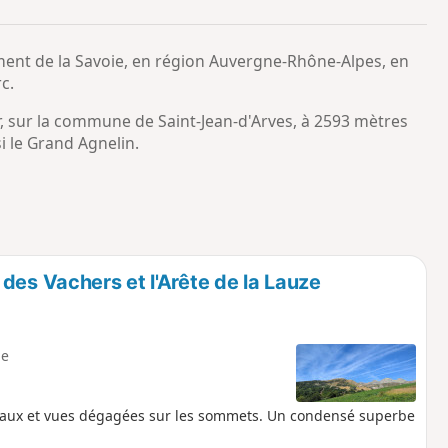
o
a
i
m
ement de la Savoie, en région Auvergne-Rhône-Alpes, en
p
c.
r, sur la commune de Saint-Jean-d'Arves, à 2593 mètres
i le Grand Agnelin.
des Vachers et l'Arête de la Lauze
e
seaux et vues dégagées sur les sommets. Un condensé superbe