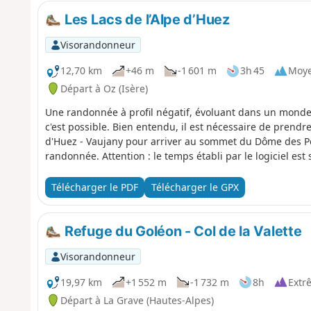
Les Lacs de l’Alpe d’Huez
Visorandonneur
12,70 km
+46 m
-1 601 m
3h 45
Moy
Départ à Oz (Isère)
Une randonnée à profil négatif, évoluant dans un monde m
c'est possible. Bien entendu, il est nécessaire de prendr
d'Huez - Vaujany pour arriver au sommet du Dôme des Pe
randonnée. Attention : le temps établi par le logiciel est
Télécharger le PDF
Télécharger le GPX
Refuge du Goléon - Col de la Valette
Visorandonneur
19,97 km
+1 552 m
-1 732 m
8h
Extr
Départ à La Grave (Hautes-Alpes)