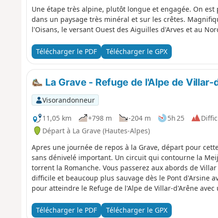
Une étape très alpine, plutôt longue et engagée. On est
dans un paysage très minéral et sur les crêtes. Magnifiq
l'Oisans, le versant Ouest des Aiguilles d'Arves et au Nor
Télécharger le PDF
Télécharger le GPX
La Grave - Refuge de l'Alpe de Villar-
Visorandonneur
11,05 km
+798 m
-204 m
5h 25
Diffic
Départ à La Grave (Hautes-Alpes)
Apres une journée de repos à la Grave, départ pour cette
sans dénivelé important. Un circuit qui contourne la Me
torrent la Romanche. Vous passerez aux abords de Villar
difficile et beaucoup plus sauvage dès le Pont d'Arsine av
pour atteindre le Refuge de l'Alpe de Villar-d'Arêne av
avoisinantes.
Télécharger le PDF
Télécharger le GPX