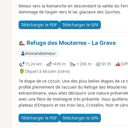
Retour vers la Romanche en descendant la vallée du Ferra
dommage de louper vers le lac glaciaire des Quirlies.
Télécharger le PDF
Télécharger le GPX
Refuge des Mouterres - La Grave
Visorandonneur
15,24 km
+439 m
-1 206 m
5h 35
Diff
Départ à Mizoën (Isère)
7e étape de ce circuit. Une des plus belles étapes de ce 
profité pleinement de l'accueil du Refuge des Mouterres
extraordinaire, vous allez découvrir une nature préservé
avec une flore de montagne très présente. Vous quittere
plateau d'Emparis et ses trois lacs, Cristallin, Noir et Lé
Message de la modération : Vous vous situez sur une zon
est soumis à une réglementation spécifique (voir les inf
Télécharger le PDF
Télécharger le GPX