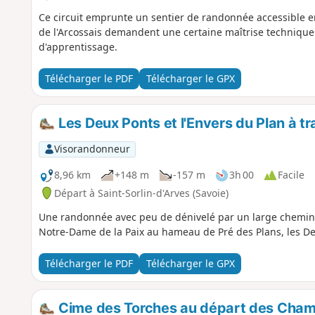
Ce circuit emprunte un sentier de randonnée accessible e
de l'Arcossais demandent une certaine maîtrise techniqu
d'apprentissage.
Télécharger le PDF
Télécharger le GPX
Les Deux Ponts et l'Envers du Plan à tr
Visorandonneur
8,96 km
+148 m
-157 m
3h 00
Facile
Départ à Saint-Sorlin-d'Arves (Savoie)
Une randonnée avec peu de dénivelé par un large chemin 
Notre-Dame de la Paix au hameau de Pré des Plans, les D
Télécharger le PDF
Télécharger le GPX
Cime des Torches au départ des Cha