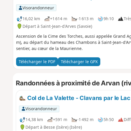
Visorandonneur
16,02 km
+1 614 m
-1 613 m
9h 10
Très
Départ à Saint-Jean-d'Arves (Savoie)
Ascension de la Cime des Torches, aussi appelée Grand Agn
m), au départ du hameau des Chambons à Saint-Jean-d'Arves
sentier, au cœur de la Maurienne.
Télécharger le PDF
Télécharger le GPX
Randonnées à proximité de Arvan (riviè
Col de La Valette - Clavans par le Lac
Visorandonneur
14,38 km
+591 m
-1 492 m
5h 50
Diff
Départ à Besse (Isère) (Isère)