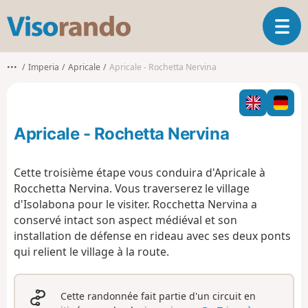
V
O
i
u
s
v
o
•••
Imperia
Apricale
Apricale - Rochetta Nervina
r
r
i
a
r
n
l
d
Apricale - Rochetta Nervina
a
o
n
a
Cette troisième étape vous conduira d'Apricale à
v
Rocchetta Nervina. Vous traverserez le village
i
d'Isolabona pour le visiter. Rocchetta Nervina a
g
conservé intact son aspect médiéval et son
a
t
installation de défense en rideau avec ses deux ponts
i
qui relient le village à la route.
o
n
Cette randonnée fait partie d'un circuit en