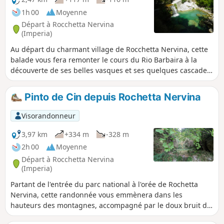
ans en arrière.
1h 00
Moyenne
Départ à Rocchetta Nervina
(Imperia)
Au départ du charmant village de Rocchetta Nervina, cette
balade vous fera remonter le cours du Rio Barbaira à la
découverte de ses belles vasques et ses quelques cascades.
Au retour, un petit tour dans le vieux village agrémentera
cette jolie sortie en Italie.
Pinto de Cin depuis Rochetta Nervina
Visorandonneur
3,97 km
+334 m
-328 m
2h 00
Moyenne
Départ à Rocchetta Nervina
(Imperia)
Partant de l'entrée du parc national à l'orée de Rochetta
Nervina, cette randonnée vous emmènera dans les
hauteurs des montagnes, accompagné par le doux bruit de
la Barbaira, jusqu'au Pont de Cin.Certains passages sont à