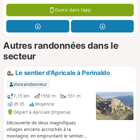
Ouvrir dans l'app
Autres randonnées dans le
secteur
Le sentier d'Apricale à Perinaldo
Visorandonneur
7,15 km
+550 m
-551 m
3h 35
Moyenne
Départ à Apricale (Imperia)
Découverte de deux magnifiques
villages anciens accrochés à la
montagne, en empruntant le sentier