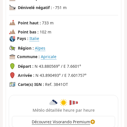
Dénivelé négatif :
- 751 m
Point haut :
733 m
Point bas :
102 m
Pays :
Italie
Région :
Alpes
Commune :
Apricale
Départ :
N 43.880569° / E 7.6601°
Arrivée :
N 43.890493° / E 7.601757°
Carte(s) IGN :
Ref. 3841OT
Météo détaillée heure par heure
Découvrez Visorando Premium