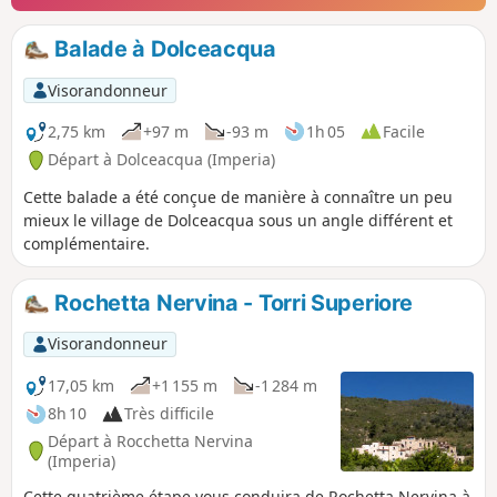
Balade à Dolceacqua
Visorandonneur
2,75 km
+97 m
-93 m
1h 05
Facile
Départ à Dolceacqua (Imperia)
Cette balade a été conçue de manière à connaître un peu
mieux le village de Dolceacqua sous un angle différent et
complémentaire.
Rochetta Nervina - Torri Superiore
Visorandonneur
17,05 km
+1 155 m
-1 284 m
8h 10
Très difficile
Départ à Rocchetta Nervina
(Imperia)
Cette quatrième étape vous conduira de Rochetta Nervina à