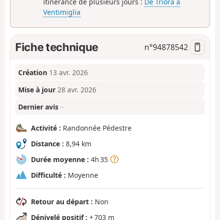
itinérance de plusieurs jours :
De Triora à
Ventimiglia
Fiche technique
n°
94878542
Création
13 avr. 2026
Mise à jour
28 avr. 2026
Dernier avis
–
Activité :
Randonnée Pédestre
Distance :
8,94 km
Durée moyenne :
4h 35
Difficulté :
Moyenne
Retour au départ :
Non
Dénivelé positif :
+ 703 m