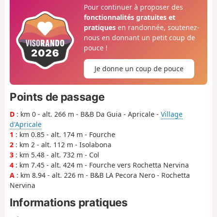
Pour continuer à proposer des
fonctionnalités gratuites et
pratiques
en randonnée, soutenez-
nous en donnant un petit coup de
pouce !
Je donne un coup de pouce
Points de passage
D
: km 0 - alt. 266 m - B&B Da Guia - Apricale -
Village
d'Apricale
1
: km 0.85 - alt. 174 m - Fourche
2
: km 2 - alt. 112 m - Isolabona
3
: km 5.48 - alt. 732 m - Col
4
: km 7.45 - alt. 424 m - Fourche vers Rochetta Nervina
A
: km 8.94 - alt. 226 m - B&B LA Pecora Nero - Rochetta
Nervina
Informations pratiques