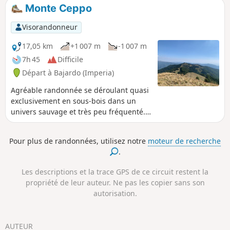
flan de falaise, avec des sentiers caillouteux, à éviter s'il a
Monte Ceppo
plu précédemment. Par beau temps, ces passages ne sont
pas particulièrement difficiles.
Visorandonneur
17,05 km
+1 007 m
-1 007 m
7h 45
Difficile
Départ à Bajardo (Imperia)
Agréable randonnée se déroulant quasi
exclusivement en sous-bois dans un
univers sauvage et très peu fréquenté.
L'itinéraire débouche sur un très beau
panorama depuis le sommet du Monte
Pour plus de randonnées, utilisez notre
moteur de recherche
Ceppo, s'étendant, par beau temps du
.
Massif de l'Estérel aux côtes ligures. Le
panorama sur les montagnes du
Les descriptions et la trace GPS de ce circuit restent la
Mercantour et des pré-Alpes de Ligurie
propriété de leur auteur. Ne pas les copier sans son
est également exceptionnel.
autorisation.
AUTEUR