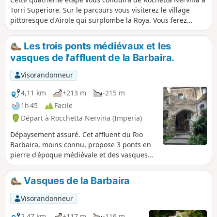
Torri Superiore. Sur le parcours vous visiterez le village
pittoresque d'Airole qui surplombe la Roya. Vous ferez
étape dans l'écovillage de Torri Superiore. Ce village
médiéval en ruine dans les années 90 a été entièrement
Les trois ponts médiévaux et les
reconstruit par des bénévoles.
vasques de l'affluent de la Barbaira.
Visorandonneur
4,11 km
+213 m
-215 m
1h 45
Facile
Départ à Rocchetta Nervina (Imperia)
Dépaysement assuré. Cet affluent du Rio
Barbaira, moins connu, propose 3 ponts en
pierre d'époque médiévale et des vasques
aux eaux vertes. C'est la promesse d'un lieu
discret et d’une baignade assurée. Peut-être
Vasques de la Barbaira
une belle raison de réaliser cette balade. Au
retour, le village de Roccheta Nervina fait
Visorandonneur
découvrir un site totalement préservé, aux
ruelles étroites. C'est un bond de cinquante
2,47 km
+117 m
-116 m