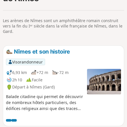
p
Les arènes de Nîmes sont un amphithéâtre romain construit
vers la fin du Iᵉʳ siècle dans la ville française de Nîmes, dans le
Gard.
Nîmes et son histoire
Visorandonneur
6,93 km
+72 m
-72 m
2h 10
Facile
Départ à Nîmes (Gard)
Balade citadine qui permet de découvrir
de nombreux hôtels particuliers, des
édifices religieux ainsi que des traces
de l'empire romain. Un petit tour dans
les jardins de la Fontaine permettra de
faire une pause dans ce bel écrin de