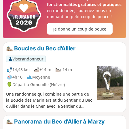
fonctionnalités gratuites et pratiques
en randonnée, soutenez-nous en
donnant un petit coup de pouce !
Je donne un coup de pouce
Boucles du Bec d'Allier
Visorandonneur
14,43 km
+14 m
-14 m
4h 10
Moyenne
Départ à Gimouille (Nièvre)
Une randonnée qui combine une partie de
la Boucle des Mariniers et du Sentier du Bec
d'Allier dans le Cher, avec le Sentier du
Passeur dans la Nièvre. Panneaux
d'information et observatoires
Panorama du Bec d'Allier à Marzy
ornithologiques. Vue sur le Bec d'Allier,