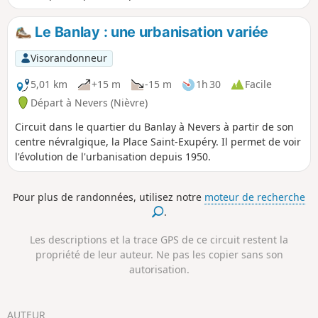
incontournables de la capitale du Nivernais, le Palais Ducal,
la cathédrale, les rues commerçantes, la Porte du Croux,
Le Banlay : une urbanisation variée
mais aussi de nombreuses rues bordées de maisons
anciennes, des parcs et le Port de Jonction.
Visorandonneur
5,01 km
+15 m
-15 m
1h 30
Facile
Départ à Nevers (Nièvre)
Circuit dans le quartier du Banlay à Nevers à partir de son
centre névralgique, la Place Saint-Exupéry. Il permet de voir
l'évolution de l'urbanisation depuis 1950.
Pour plus de randonnées, utilisez notre
moteur de recherche
.
Les descriptions et la trace GPS de ce circuit restent la
propriété de leur auteur. Ne pas les copier sans son
autorisation.
AUTEUR