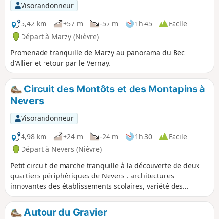
depuis la rive gauche, puis depuis la rive
Visorandonneur
droite de l'Allier avec la double traversée du
pont canal du Guétin.
5,42 km
+57 m
-57 m
1h 45
Facile
Départ à Marzy (Nièvre)
Promenade tranquille de Marzy au panorama du Bec
d'Allier et retour par le Vernay.
Circuit des Montôts et des Montapins à
Nevers
Visorandonneur
4,98 km
+24 m
-24 m
1h 30
Facile
Départ à Nevers (Nièvre)
Petit circuit de marche tranquille à la découverte de deux
quartiers périphériques de Nevers : architectures
innovantes des établissements scolaires, variété des
architectures des maisons individuelles, Hôpital Pierre
Bérégovoy, une cité dans la ville, points de vue sur la Loire
Autour du Gravier
et le val.