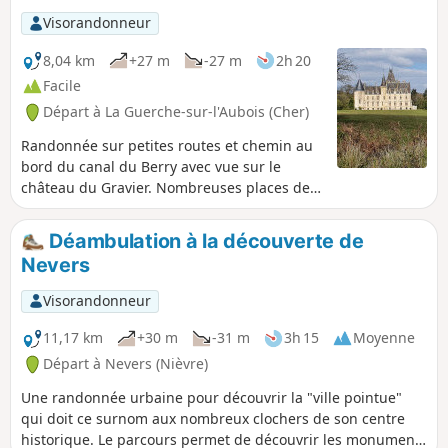
Visorandonneur
8,04 km
+27 m
-27 m
2h 20
Facile
Départ à La Guerche-sur-l'Aubois (Cher)
Randonnée sur petites routes et chemin au
bord du canal du Berry avec vue sur le
château du Gravier. Nombreuses places de
stationnement sur la place de l'église. Ce
monument classé du XIIe siècle est ouvert à
Déambulation à la découverte de
certaines heures en fonction des saisons. Le
Nevers
Gravier ancienne commune avant d'être
absorbée par la Guerche- sur-l'Aubois.
Visorandonneur
11,17 km
+30 m
-31 m
3h 15
Moyenne
Départ à Nevers (Nièvre)
Une randonnée urbaine pour découvrir la "ville pointue"
qui doit ce surnom aux nombreux clochers de son centre
historique. Le parcours permet de découvrir les monuments