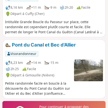
8,16 km
+11 m
-9 m
2h 20
Facile
Départ à Cuffy (Cher)
Intitulée Grande Boucle du Passeur sur place, cette
randonnée est cependant plutôt courte et facile. Elle
permet de longer le Pont Canal du Guétin (Canal Latéral à la
Loire au dessus de l'Allier) avant de rejoindre le Bec d'Allier
(confluence avec la Loire) par la rive droite de la rivière, sur
Pont du Canal et Bec d'Allier
un sentier ponctué de panneaux d'informations et de
quelques passerelles et observatoires. Le retour se fait par
Visorandonneur
les sous-bois puis à travers champs en passant par le
village de Gimouille sur le canal.
8,23 km
+14 m
-15 m
2h 25
Facile
Départ à Gimouille (Nièvre)
Petite randonnée facile en boucle à la
découverte du Pont Canal du Guétin sur
l'Allier et du Bec d'Allier (confluence
Loire /Allier) au départ du village de
Gimouille.
Pour continuer à proposer des