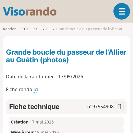
V
O
i
u
s
v
o
Randonnées
Centre
Cher
Cuffy
Grande boucle du passeur de l'Allier au Guétin (photos)
r
r
i
a
r
n
Grande boucle du passeur de l'Allier
l
d
a
au Guétin (photos)
o
n
a
Date de la randonnée : 17/05/2026
v
i
g
Fiche rando
ici
a
t
Fiche technique
n°
97554908
i
o
n
Création
17 mai 2026
Mise à jour
18 mai 2026