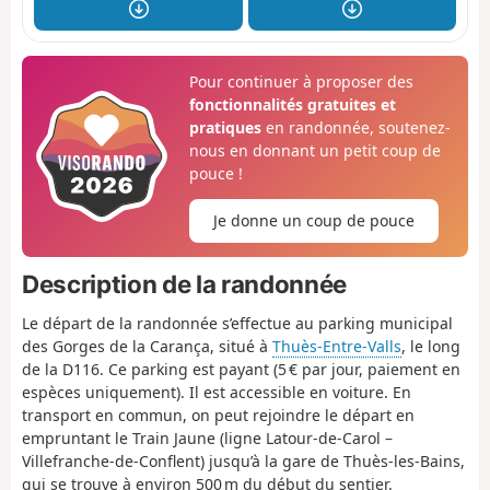
Pour continuer à proposer des
fonctionnalités gratuites et
pratiques
en randonnée, soutenez-
nous en donnant un petit coup de
pouce !
Je donne un coup de pouce
Description de la randonnée
Le départ de la randonnée s’effectue au parking municipal
des Gorges de la Carança, situé à
Thuès-Entre-Valls
, le long
de la D116. Ce parking est payant (5 € par jour, paiement en
espèces uniquement). Il est accessible en voiture. En
transport en commun, on peut rejoindre le départ en
empruntant le Train Jaune (ligne Latour-de-Carol –
Villefranche-de-Conflent) jusqu’à la gare de Thuès-les-Bains,
qui se trouve à environ 500 m du début du sentier.