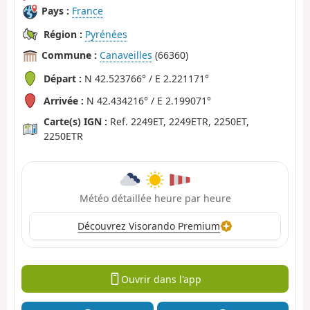
Pays :
France
Région :
Pyrénées
Commune :
Canaveilles
(66360)
Départ :
N 42.523766° / E 2.221171°
Arrivée :
N 42.434216° / E 2.199071°
Carte(s) IGN :
Ref. 2249ET, 2249ETR, 2250ET,
2250ETR
Météo détaillée heure par heure
Découvrez Visorando Premium
Ouvrir dans l'app