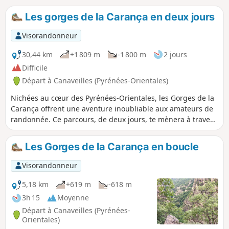
Les gorges de la Carança en deux jours
Visorandonneur
30,44 km
+1 809 m
-1 800 m
2 jours
Difficile
Départ à Canaveilles (Pyrénées-Orientales)
Nichées au cœur des Pyrénées-Orientales, les Gorges de la
Carança offrent une aventure inoubliable aux amateurs de
randonnée. Ce parcours, de deux jours, te mènera à travers
des paysages spectaculaires, des passerelles suspendues
au-dessus du torrent impétueux, des corniches
Les Gorges de la Carança en boucle
vertigineuses et des forêts denses. Le premier jour, tu
remonteras les gorges jusqu'au refuge du Ras de la
Visorandonneur
Carança, avant de poursuivre vers l'Estany de Carançà, pour
un bivouac en altitude. Le lendemain, tu redescendras en
5,18 km
+619 m
-618 m
empruntant un itinéraire en boucle par les hauteurs,
3h 15
Moyenne
offrant des panoramas époustouflants sur la vallée. Une
Départ à Canaveilles (Pyrénées-
immersion totale dans une nature sauvage et préservée
Orientales)
t'attend.