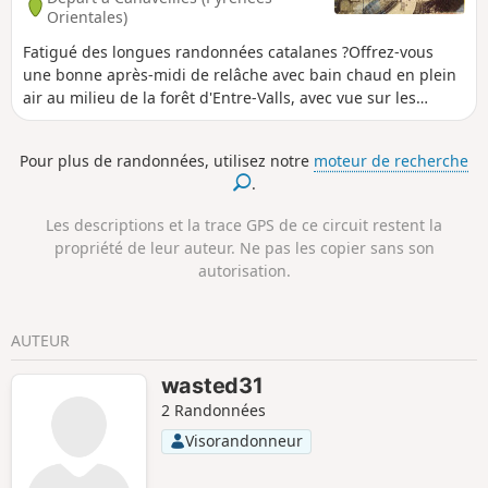
Orientales)
Fatigué des longues randonnées catalanes ?Offrez-vous
une bonne après-midi de relâche avec bain chaud en plein
air au milieu de la forêt d'Entre-Valls, avec vue sur les
contreforts des Estallades et d'El Fornas. Le tout
gratuitement dans des vasques sauvages sur un site public,
Pour plus de randonnées, utilisez notre
moteur de recherche
parfaitement propre, non loin des des arches majestueuses
.
du pont de la voie ferrée du Train Jaune. Souvenirs
impérissables !
Les descriptions et la trace GPS de ce circuit restent la
propriété de leur auteur. Ne pas les copier sans son
autorisation.
AUTEUR
wasted31
2 Randonnées
Visorandonneur