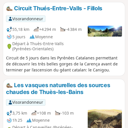
Circuit Thués-Entre-Valls - Fillols
Visorandonneur
55,18 km
+4 294 m
-4 384 m
5 jours
Moyenne
Départ à Thuès-Entre-Valls
(Pyrénées-Orientales)
Circuit de 5 jours dans les Pyrénées Catalanes permettant
de découvrir les très belles gorges de la Carença avant de
terminer par l’ascension du géant catalan: le Canigou.
Les vasques naturelles des sources
chaudes de Thuès-les-Bains
Visorandonneur
3,75 km
+108 m
-103 m
1h 25
Moyenne
Départ à Canaveilles (Pyrénées-