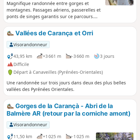
Magnifique randonnée entre gorges et
montagnes. Passages aériens, passerelles et
ponts de singes garantis sur ce parcours.
Parcours à ne pas effectuer par temps de
pluie ou neige. Attention : Le dénivelé est
Vallées de Carança et Orri
surestimé par le logiciel. Il faut compter
1100 m de dénivelé cumulé.
Visorandonneur
43,95 km
+3 661 m
-3 660 m
3 jours
Difficile
Départ à Canaveilles (Pyrénées-Orientales)
Une randonnée sur trois jours dans deux des plus belles
vallées des Pyrénées Orientales.
Gorges de la Carançà - Abri de la
Balmère AR (retour par la corniche amont)
Visorandonneur
11,50 km
+1 025 m
-1 025 m