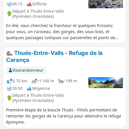
6h 15
Difficile
Départ à Thuès-Entre-Valls
(Pyrénées-Orientales)
En été, vous cherchez la fraicheur et quelques frissons:
pour vous, un ruisseau, des gorges, des sous-bois, et
quelques passages ludiques sur passerelles et ponts de
singe (AR). Puis retour éventuel par un passage en corniche
étroite, déconseillée aux jeunes enfants, personnes mal
Thués-Entre-Valls - Refuge de la
chaussées et sujettes au vertige. (Possibilité de variante en
Carança
prolongeant par la corniche aval, la plus vertigineuse).
Visorandonneur
8,70 km
+1 168 m
-199 m
5h 50
Moyenne
Départ à Thuès-Entre-Valls
(Pyrénées-Orientales)
Première étape de la boucle Thués - Fillols permettant de
remonter les gorges de la Carença pour atteindre le refuge
éponyme.