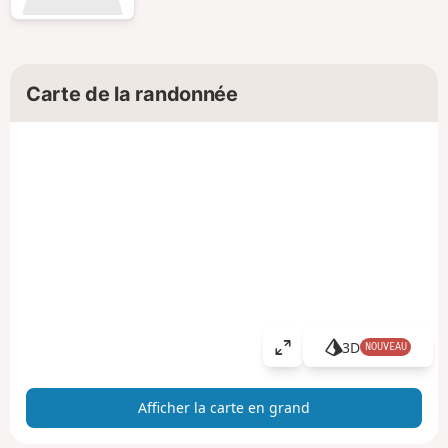
Carte de la randonnée
3D
NOUVEAU
A
ff
i
Afficher la carte en grand
c
h