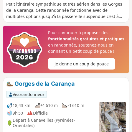
Petit itinéraire sympathique et très aérien dans les Gorges
de la Carança. Cette randonnée fonctionne avec de
multiples options jusqu'à la passerelle suspendue c'est à
dire que vous pouvez boucler (et revenir au point de départ
ou changer de rive) à plusieurs endroits.Note modérateur
Pour continuer à proposer des
certains se sont perdus sur cette randonnée, voir les avis
fonctionnalités gratuites et pratiques
en randonnée, soutenez-nous en
donnant un petit coup de pouce !
Je donne un coup de pouce
Gorges de la Carança
Visorandonneur
18,43 km
+1 610 m
-1 610 m
9h 50
Difficile
Départ à Canaveilles (Pyrénées-
Orientales)