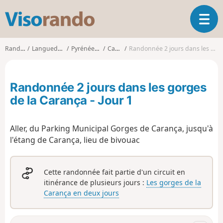
V
O
i
u
s
v
o
Randonnées
Languedoc-Roussillon
Pyrénées-Orientales
Canaveilles
Randonnée 2 jours dans les gorges de la Carança - Jour 1
r
r
i
a
r
n
Randonnée 2 jours dans les gorges
l
d
a
de la Carança - Jour 1
o
n
a
Aller, du
Parking Municipal Gorges de Carança, jusqu'à
v
i
l'étang de Carança, lieu de bivouac
g
a
t
Cette randonnée fait partie d'un circuit en
i
itinérance de plusieurs jours :
Les gorges de la
o
Carança en deux jours
n