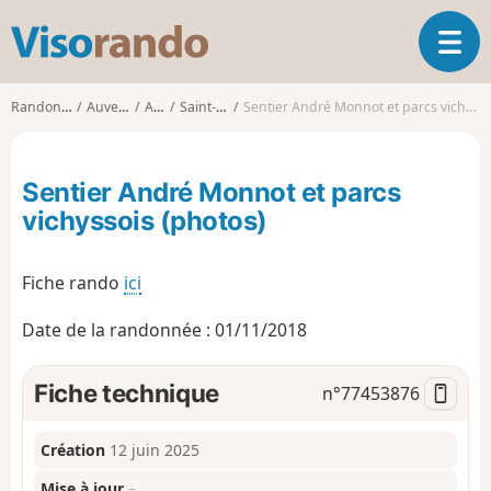
V
O
i
u
s
v
o
Randonnées
Auvergne
Allier
Saint-Yorre
Sentier André Monnot et parcs vichyssois (photos)
r
r
i
a
r
n
Sentier André Monnot et parcs
l
d
a
vichyssois (photos)
o
n
a
Fiche rando
ici
v
i
g
Date de la randonnée : 01/11/2018
a
t
Fiche technique
n°
77453876
i
o
n
Création
12 juin 2025
Mise à jour
–