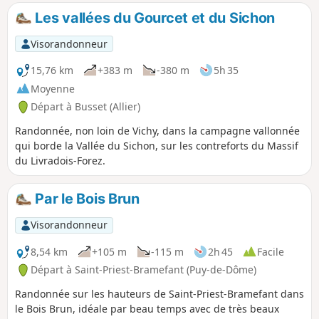
ruisseaux de Coupe-Gorge et des Fonts de Fer. Parties
Les vallées du Gourcet et du Sichon
dégagées sur les Monts Dômes, la plaine de Vichy et la
colline du Vernet.
Visorandonneur
15,76 km
+383 m
-380 m
5h 35
Moyenne
Départ à Busset (Allier)
Randonnée, non loin de Vichy, dans la campagne vallonnée
qui borde la Vallée du Sichon, sur les contreforts du Massif
du Livradois-Forez.
Par le Bois Brun
Visorandonneur
8,54 km
+105 m
-115 m
2h 45
Facile
Départ à Saint-Priest-Bramefant (Puy-de-Dôme)
Randonnée sur les hauteurs de Saint-Priest-Bramefant dans
le Bois Brun, idéale par beau temps avec de très beaux