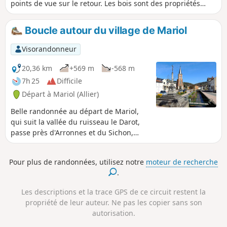
points de vue sur le retour. Les bois sont des propriétés
privées, vous devez rester sur les chemins autorisés.
Boucle autour du village de Mariol
Visorandonneur
20,36 km
+569 m
-568 m
7h 25
Difficile
Départ à Mariol (Allier)
Belle randonnée au départ de Mariol,
qui suit la vallée du ruisseau le Darot,
passe près d'Arronnes et du Sichon,
puis revient sur les crêtes et se termine
par un beau panorama, sur la vallée de
Pour plus de randonnées, utilisez notre
moteur de recherche
l'Allier au premier plan et la Chaîne des
.
Puys à l'arrière plan.
Les descriptions et la trace GPS de ce circuit restent la
propriété de leur auteur. Ne pas les copier sans son
autorisation.