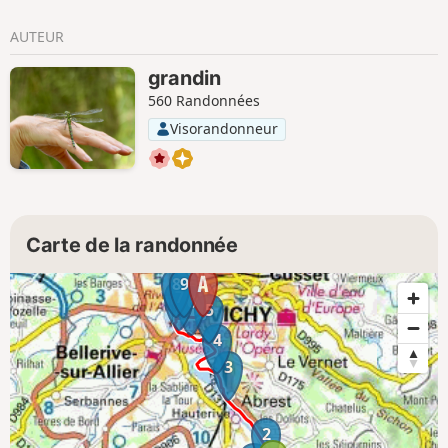
AUTEUR
grandin
560 Randonnées
Visorandonneur
Carte de la randonnée
8
9
7
6
5
4
3
2