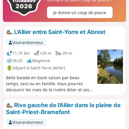
de 11 Martyrs de la Goutte Grandval et
du Château de Busset donnent à ce
Je donne un coup de pouce
circuit un attrait historique.
L'Allier entre Saint-Yorre et Abrest
Visorandonneur
11,75 km
+20 m
-29 m
3h 25
Moyenne
Départ à Saint-Yorre (Allier)
Belle balade en toute saison par beau
temps, seul ou en famille. Vous pourrez
découvrir les rives de la rivière Allier et ses
boires magnifiques. Parcours, en grande
partie, ombragé en période estivale. Vous
Rive gauche de l'Allier dans la plaine de
pourrez aussi écouter le chant des oiseaux
Saint-Priest-Bramefant
divers et variés. Ce parcours est similaire au
parcours de randonnée "Boucle des sources"
Visorandonneur
répertorié par Vichy Communauté : parcours