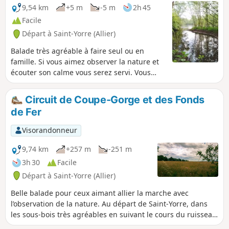
entièrement aménagé avec des zones de
9,54 km
+5 m
-5 m
2h 45
repos et de pique-nique. Important: Depuis
Facile
le 1er juin 2026, (6) la passerelle qui longe
Départ à Saint-Yorre (Allier)
les voies sur le pont du chemin de fer à
Abrest est fermée à toute circulation. Ceci
Balade très agréable à faire seul ou en
pour une durée indéterminée.
famille. Si vous aimez observer la nature et
écouter son calme vous serez servi. Vous
longerez à distance variable le cours de la
rivière Allier, et son ancien méandre, en
Circuit de Coupe-Gorge et des Fonds
contournant un plan d'eau magnifique avec
de Fer
une flore et faune variées. Une partie du
circuit parcours des terres cultivées. Il n'y
Visorandonneur
pas de bitume à l'exception de quelques
mètres à l'arrivée.
9,74 km
+257 m
-251 m
3h 30
Facile
Départ à Saint-Yorre (Allier)
Belle balade pour ceux aimant allier la marche avec
l’observation de la nature. Au départ de Saint-Yorre, dans
les sous-bois très agréables en suivant le cours du ruisseau
des Andraux, puis en faisant le tour du bassin des