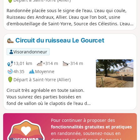
Randonnée placée sous le signe de l'eau. L'eau qui coule,
Ruisseau des Andraux, Allier. L'eau que l'on boit, usine
d'embouteillage de Saint-Yorre, Source des Célestins. L'eau
qui soigne, Hall des Sources et Grand Établissement
Thermal de Vichy. Et, en fonction de la météo, peut-être eau
Circuit du ruisseau Le Gourcet
qui tombe ?Randonnée faisable aussi en aller-retour,
difficulté Difficile (24 km).
Visorandonneur
13,01 km
+314 m
-314 m
4h 35
Moyenne
Départ à Saint-Yorre (Allier)
Circuit très agréable en toute saison.
Vous suivrez des parties boisées en
fond de vallon où le clapotis de l'eau du
ruisseau vous accompagne, mais aussi
des parties découvertes qui permettent
Pour continuer à proposer des
une vue sur les Monts Dômes à l'Ouest
fonctionnalités gratuites et pratiques
et les Montagne Bourbonnaise à l'Est.
en randonnée, soutenez-nous en
Les passage à proximité du monument
donnant un petit coup de pouce !