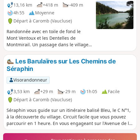
13,16 km
+418 m
-409 m
4h 55
Moyenne
Départ à Caromb (Vaucluse)
Randonnée avec en toile de fond le
Mont Ventoux et les Dentelles de
Montmirail. Un passage dans le village
du Barroux permet d'admirer le château
et la belle vue sur la vallée. La suite du
Les Barulaïres sur Les Chemins de
parcours passe par le Lac du Paty et sa
Séraphin
chapelle éponyme.
Visorandonneur
3,53 km
+29 m
-29 m
1h 05
Facile
Départ à Caromb (Vaucluse)
Séraphin vous guide sur un itinéraire balisé Bleu, le C N°1,
à la découverte du village. Circuit facile que vous pouvez
parcourir en 1 heure. En vous engageant sur l'Avenue de la
Baisse, aux feux tricolores, jetez un coup d'oeil à la rosace
de l'église Saint Maurice. Plus loin, faites attention en