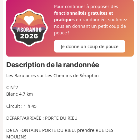
Pour continuer à proposer des
fonctionnalités gratuites et
pratiques
en randonnée, soutenez-
nous en donnant un petit coup de
pouce !
Je donne un coup de pouce
Description de la randonnée
Les Barulaïres sur Les Chemins de Séraphin
C N°7
Blanc 4,7 km
Circuit : 1 h 45
DÉPART/ARRIVÉE : PORTE DU RIEU
De LA FONTAINE PORTE DU RIEU, prendre RUE DES
MOULINS