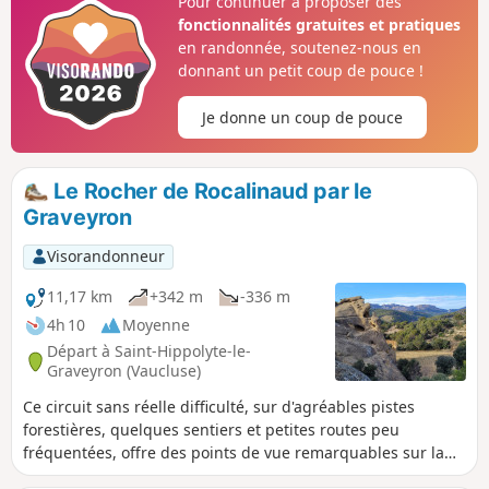
Pour continuer à proposer des
traversant la Malagrone... Il fut un temps où elle sortait de
fonctionnalités gratuites et pratiques
son lit. Actuellement le cours d'eau est hélas à sec.
en randonnée, soutenez-nous en
donnant un petit coup de pouce !
Je donne un coup de pouce
Le Rocher de Rocalinaud par le
Graveyron
Visorandonneur
11,17 km
+342 m
-336 m
4h 10
Moyenne
Départ à Saint-Hippolyte-le-
Graveyron (Vaucluse)
Ce circuit sans réelle difficulté, sur d'agréables pistes
forestières, quelques sentiers et petites routes peu
fréquentées, offre des points de vue remarquables sur la
plaine de Carpentras, la Vallée du Rhône et jusqu'aux