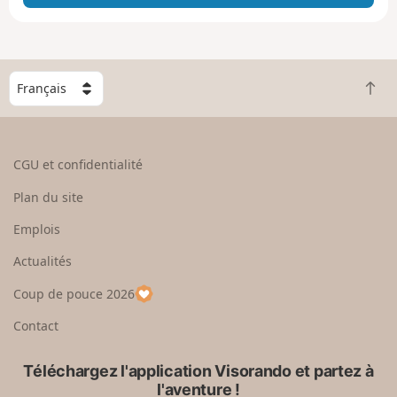
e
e
n
g
C
r
R
h
a
e
o
n
t
i
d
o
s
CGU et confidentialité
u
i
r
s
Plan du site
e
s
n
e
Emplois
h
z
Actualités
a
u
u
n
Coup de pouce 2026
t
p
a
Contact
y
s
Téléchargez l'application Visorando et partez à
l'aventure !