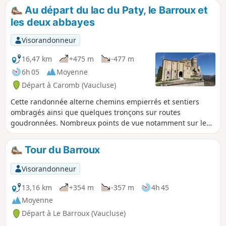
Alpilles au Sud, sur les Dentelles de Montmirail au Nord-
Au départ du lac du Paty, le Barroux et
Ouest et sur le Mont Ventoux à l'Est. Cet itinéraire permet
les deux abbayes
aussi de monter jusqu'au sommet de l'insolite Rocher de
Rocalinaud, ancienne dune sous-marine modelée par
Visorandonneur
l'érosion et les hommes, et d'y découvrir une très belle
grotte. Attention : prudence sur ce rocher pouvant
16,47 km
+475 m
-477 m
présenter des surfaces glissantes.
6h 05
Moyenne
Départ à Caromb (Vaucluse)
Cette randonnée alterne chemins empierrés et sentiers
ombragés ainsi que quelques tronçons sur routes
goudronnées. Nombreux points de vue notamment sur le
Ventoux et les Dentelles de Montmirail. Les détours vers les
deux abbayes permettent d'apprécier la beauté des sites et
Tour du Barroux
la qualité des restaurations effectuées.
Visorandonneur
13,16 km
+354 m
-357 m
4h 45
Moyenne
Départ à Le Barroux (Vaucluse)