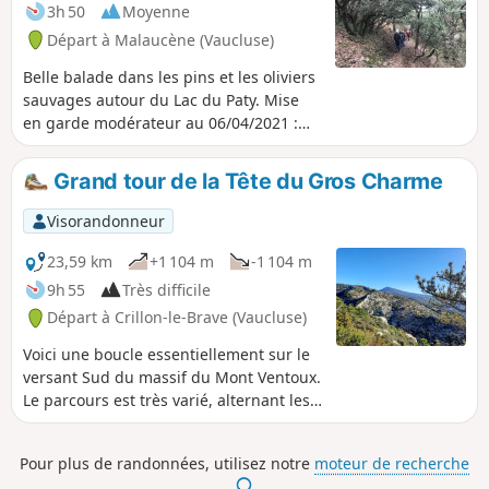
angles et une visite du château après la
3h 50
Moyenne
randonnée est fortement recommandée
Départ à Malaucène (Vaucluse)
pour finir en beauté.
Belle balade dans les pins et les oliviers
sauvages autour du Lac du Paty. Mise
en garde modérateur au 06/04/2021 :
GPS ou appli Visorando utile pour cette
randonnée ; voir les commentaires en
Grand tour de la Tête du Gros Charme
bas de cette fiche
Visorandonneur
23,59 km
+1 104 m
-1 104 m
9h 55
Très difficile
Départ à Crillon-le-Brave (Vaucluse)
Voici une boucle essentiellement sur le
versant Sud du massif du Mont Ventoux.
Le parcours est très varié, alternant les
montées et les descentes, avec une
végétation qui évolue au fil du chemin.
Pour plus de randonnées, utilisez notre
moteur de recherche
Certains passages sont exigeants sans
.