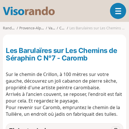
V
O
i
u
s
v
o
Randonnées
Provence-Alpes-Côte d'Azur
Vaucluse
Caromb
Les Barulaïres sur Les Chemins de Séraphin C N°7 - Caromb
r
r
i
a
r
n
Les Barulaïres sur Les Chemins de
l
d
a
Séraphin C N°7 - Caromb
o
n
a
Sur le chemin de Crillon, à 100 mètres sur votre
v
i
gauche, découvrez un joli cabanon de pierre sèche,
g
propriété d'une artiste peintre carombaise.
a
Arrivés à l'ancien couvent, se reposer, l'endroit est fait
t
pour cela. Et regardez le paysage.
i
Pour revenir sur Caromb, empruntez le chemin de la
o
Tuilière, un endroit où jadis on fabriquait des tuiles.
n