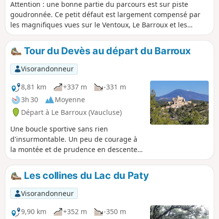
Attention : une bonne partie du parcours est sur piste
goudronnée. Ce petit défaut est largement compensé par
les magnifiques vues sur le Ventoux, Le Barroux et les
Dentelles de Montmirail. Possibilité de pique-niquer à côté
de l'Abbaye Notre-Dame-de l'Annonciation.
Tour du Devès au départ du Barroux
Visorandonneur
8,81 km
+337 m
-331 m
3h 30
Moyenne
Départ à Le Barroux (Vaucluse)
Une boucle sportive sans rien
d'insurmontable. Un peu de courage à
la montée et de prudence en descente
seront récompensés par de superbes
panoramas depuis les Dentelles de
Les collines du Lac du Paty
Montmirail jusqu'au Mont Ventoux et
sur la vallée du Rhône jusqu'aux
Visorandonneur
Alpilles. Le très joli village du Barroux se
laisse photographier sous tous les
9,90 km
+352 m
-350 m