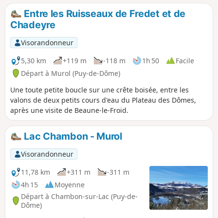
Entre les Ruisseaux de Fredet et de
Chadeyre
Visorandonneur
5,30 km
+119 m
-118 m
1h 50
Facile
Départ à Murol (Puy-de-Dôme)
Une toute petite boucle sur une crête boisée, entre les
valons de deux petits cours d'eau du Plateau des Dômes,
après une visite de Beaune-le-Froid.
Lac Chambon - Murol
Visorandonneur
11,78 km
+311 m
-311 m
4h 15
Moyenne
Départ à Chambon-sur-Lac (Puy-de-
Dôme)