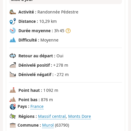
Activité :
Randonnée Pédestre
Distance :
10,29 km
Durée moyenne :
3h 45
Difficulté :
Moyenne
Retour au départ :
Oui
Dénivelé positif :
+ 278 m
Dénivelé négatif :
- 272 m
Point haut :
1 092 m
Point bas :
876 m
Pays :
France
Régions :
Massif central
,
Monts Dore
Commune :
Murol
(63790)