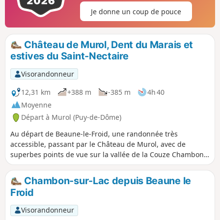
Je donne un coup de pouce
Château de Murol, Dent du Marais et
estives du Saint-Nectaire
Visorandonneur
12,31 km
+388 m
-385 m
4h 40
Moyenne
Départ à Murol (Puy-de-Dôme)
Au départ de Beaune-le-Froid, une randonnée très
accessible, passant par le Château de Murol, avec de
superbes points de vue sur la vallée de la Couze Chambon
et le village de Murol, sur la Dent du Marais et le Lac
Chambon et, plus loin, sur la Vallée de Chaudefour et le
Chambon-sur-Lac depuis Beaune le
Sancy. En dernière partie de randonnée, rendez-vous avec
Froid
l'emblématique Saint-Nectaire avec une boucle dans les
pâturages des vaches, et une visite du village en passant
Visorandonneur
par la Rue des Caves.