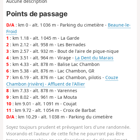
Aucune description
Points de passage
D/A
: km 0 - alt. 1 036 m - Parking du cimetière -
Beaune-le-
Froid
1
: km 1.18 - alt. 1 045 m - La Garde
2
: km 2.12 - alt. 958 m - Les Bernades
3
: km 2.57 - alt. 932 m - Bout de l'aire de pique-nique
4
: km 3.51 - alt. 964 m - Virage -
La Dent du Marais
5
: km 4.33 - alt. 878 m - Balise Lac Chambon
6
: km 5.38 - alt. 876 m - Lac Chambon, GR
7
: km 6.19 - alt. 876 m - Lac Chambon, pilotis -
Couze
Chambon (rivière) - Affluent de l'Allier
8
: km 7.33 - alt. 878 m - Varennes
9
: km 8.02 - alt. 961 m - La Mouta
10
: km 9.01 - alt. 1 091 m - Coujat
11
: km 9.72 - alt. 1 054 m - Croix de Barbat
D/A
: km 10.29 - alt. 1 038 m - Parking du cimetière
Soyez toujours prudent et prévoyant lors d'une randonnée.
Visorando et l'auteur de cette fiche ne pourront pas être