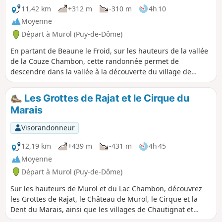
11,42 km
+312 m
-310 m
4h 10
Moyenne
Départ à Murol (Puy-de-Dôme)
En partant de Beaune le Froid, sur les hauteurs de la vallée
de la Couze Chambon, cette randonnée permet de
descendre dans la vallée à la découverte du village de
Chambon-sur-Lac, qui possède une église et une chapelle
romanes remarquables, puis de remonter sur le plateau en
Les Grottes de Rajat et le Cirque du
profitant de nombreux points de vue sur la vallée de la
Marais
Couze, la Vallée de Chaudefour et les puys qui l'encadrent,
Murol et son château médiéval.
Visorandonneur
12,19 km
+439 m
-431 m
4h 45
Moyenne
Départ à Murol (Puy-de-Dôme)
Sur les hauteurs de Murol et du Lac Chambon, découvrez
les Grottes de Rajat, le Château de Murol, le Cirque et la
Dent du Marais, ainsi que les villages de Chautignat et
Beaune-le-Froid.