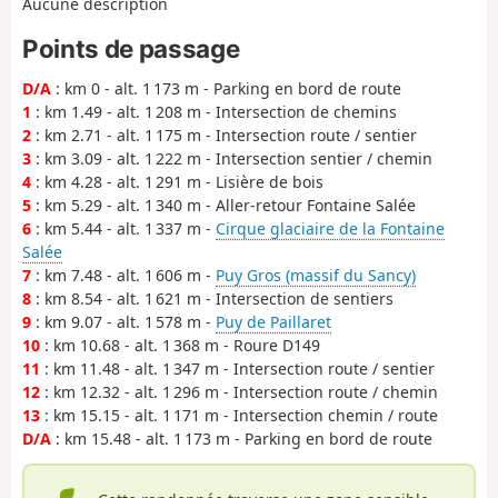
Aucune description
Points de passage
D/A
: km 0 - alt. 1 173 m - Parking en bord de route
1
: km 1.49 - alt. 1 208 m - Intersection de chemins
2
: km 2.71 - alt. 1 175 m - Intersection route / sentier
3
: km 3.09 - alt. 1 222 m - Intersection sentier / chemin
4
: km 4.28 - alt. 1 291 m - Lisière de bois
5
: km 5.29 - alt. 1 340 m - Aller-retour Fontaine Salée
6
: km 5.44 - alt. 1 337 m -
Cirque glaciaire de la Fontaine
Salée
7
: km 7.48 - alt. 1 606 m -
Puy Gros (massif du Sancy)
8
: km 8.54 - alt. 1 621 m - Intersection de sentiers
9
: km 9.07 - alt. 1 578 m -
Puy de Paillaret
10
: km 10.68 - alt. 1 368 m - Roure D149
11
: km 11.48 - alt. 1 347 m - Intersection route / sentier
12
: km 12.32 - alt. 1 296 m - Intersection route / chemin
13
: km 15.15 - alt. 1 171 m - Intersection chemin / route
D/A
: km 15.48 - alt. 1 173 m - Parking en bord de route