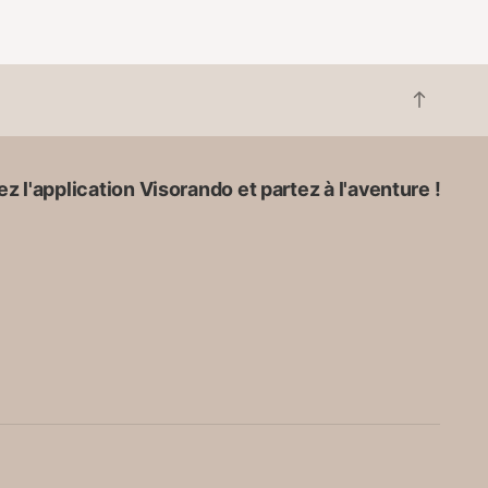
R
e
t
o
z l'application Visorando et partez à l'aventure !
u
r
e
n
h
a
u
t