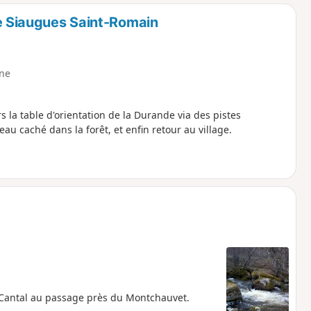
o
a
e Siaugues Saint-Romain
i
m
p
ne
la table d'orientation de la Durande via des pistes
au caché dans la forêt, et enfin retour au village.
u Cantal au passage près du Montchauvet.