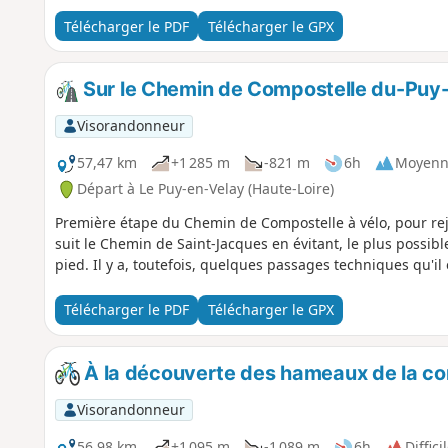
Télécharger le PDF
Télécharger le GPX
Sur le Chemin de Compostelle du-Puy-
Visorandonneur
57,47 km
+1 285 m
-821 m
6h
Moyenn
Départ à Le Puy-en-Velay (Haute-Loire)
Première étape du Chemin de Compostelle à vélo, pour rej
suit le Chemin de Saint-Jacques en évitant, le plus possible
pied. Il y a, toutefois, quelques passages techniques qu'il 
Télécharger le PDF
Télécharger le GPX
À la découverte des hameaux de la c
Visorandonneur
56,98 km
+1 095 m
-1 089 m
6h
Diffici