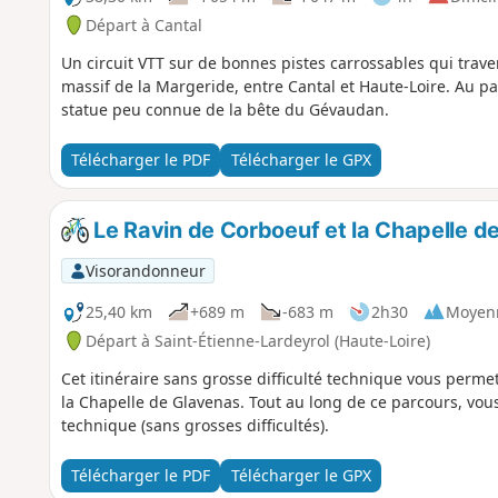
Départ à Cantal
Un circuit VTT sur de bonnes pistes carrossables qui traver
massif de la Margeride, entre Cantal et Haute-Loire. Au p
statue peu connue de la bête du Gévaudan.
Télécharger le PDF
Télécharger le GPX
Le Ravin de Corboeuf et la Chapelle d
Visorandonneur
25,40 km
+689 m
-683 m
2h30
Moyen
Départ à Saint-Étienne-Lardeyrol (Haute-Loire)
Cet itinéraire sans grosse difficulté technique vous perme
la Chapelle de Glavenas. Tout au long de ce parcours, vou
technique (sans grosses difficultés).
Télécharger le PDF
Télécharger le GPX