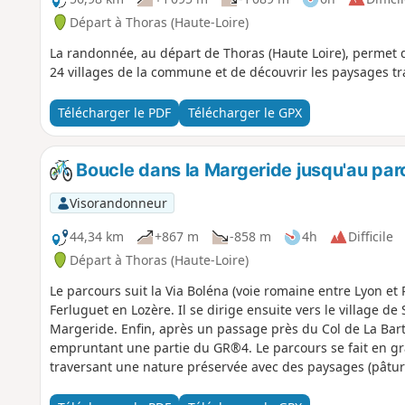
Départ à Thoras (Haute-Loire)
La randonnée, au départ de Thoras (Haute Loire), permet d
24 villages de la commune et de découvrir les paysages tr
Télécharger le PDF
Télécharger le GPX
Boucle dans la Margeride jusqu'au parc
Visorandonneur
44,34 km
+867 m
-858 m
4h
Difficile
Départ à Thoras (Haute-Loire)
Le parcours suit la Via Boléna (voie romaine entre Lyon et
Ferluguet en Lozère. Il se dirige ensuite vers le village de
Margeride. Enfin, après un passage près du Col de La Bart
empruntant une partie du GR®4. Le parcours se fait en g
traversant une nature préservée avec des paysages (pâtur
découvrir absolument.