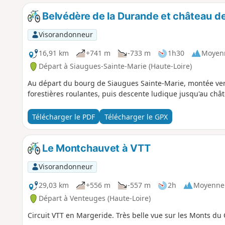
Belvédère de la Durande et château d
Visorandonneur
16,91 km
+741 m
-733 m
1h30
Moyen
Départ à Siaugues-Sainte-Marie (Haute-Loire)
Au départ du bourg de Siaugues Sainte-Marie, montée vers 
forestières roulantes, puis descente ludique jusqu'au châte
Télécharger le PDF
Télécharger le GPX
Le Montchauvet à VTT
Visorandonneur
29,03 km
+556 m
-557 m
2h
Moyenne
Départ à Venteuges (Haute-Loire)
Circuit VTT en Margeride. Très belle vue sur les Monts d