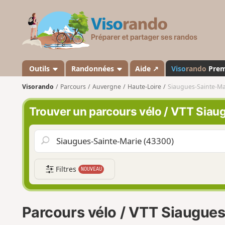
V
i
s
o
r
a
Outils
Randonnées
Aide ↗
Viso
rando
Pre
n
Visorando
Parcours
Auvergne
Haute-Loire
Siaugues-Sainte-Ma
d
o
Trouver un parcours vélo / VTT Sia
Filtres
NOUVEAU
Parcours vélo / VTT Siaugue