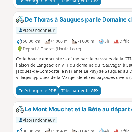
Télécharger le PDF
Télécharger le GPX
De Thoras à Saugues par le Domaine 
Visorandonneur
50,00 km
+1 000 m
-1 000 m
5h
Diffici
Départ à Thoras (Haute-Loire)
Cette boucle emprunte : - d'une part le parcours de la GT
liaison de Langeac) en VTT du domaine du "Sauvage" à Sau
Jacques-de-Compostelle (variante Le Puy) de Saugues au D
villages typiques de la Margeride et ses paysages divers (c
Télécharger le PDF
Télécharger le GPX
Le Mont Mouchet et la Bête au départ 
Visorandonneur
38,30 km
+1 054 m
-1 047 m
4h
Diffici