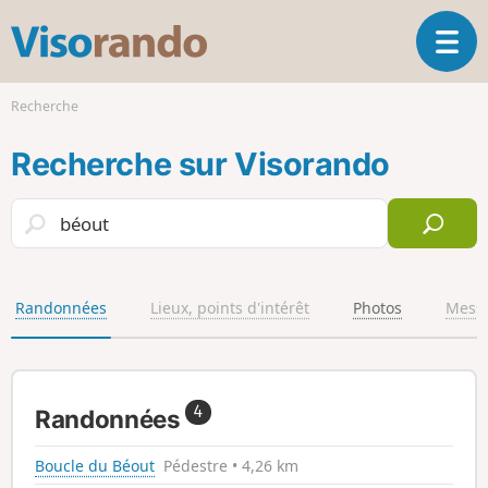
V
O
i
u
s
v
o
Recherche
r
r
i
a
Recherche sur Visorando
r
n
l
d
a
o
n
a
v
i
Randonnées
Lieux, points d'intérêt
Photos
Mess
g
a
t
i
4
Randonnées
o
n
Boucle du Béout
Pédestre • 4,26 km