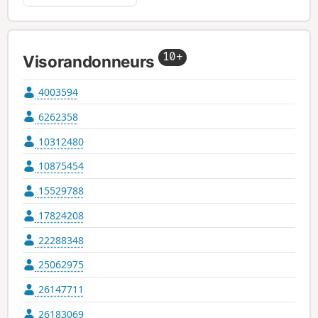
10+
Visorandonneurs
4003594
6262358
10312480
10875454
15529788
17824208
22288348
25062975
26147711
26183069