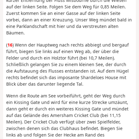
kurzer Entfernung der Fluss Misbourne durch die Wiesen
auf der linken Seite. Folgen Sie dem Weg für 0,85 Meilen.
Zuerst kommen Sie an einer Gasse auf der linken Seite
vorbei, dann an einer Kreuzung. Unser Weg mündet bald in
eine Parklandschaft mit hier und da verstreuten alten
Bäumen.
(
16
) Wenn der Hauptweg nach rechts abbiegt und bergauf
führt, biegen Sie links auf einen Weg ab, der über die
Felder und durch ein Holztor führt (bei 10,7 Meilen).
Schließlich gelangen Sie zu einem kleinen See, der durch
die Aufstauung des Flusses entstanden ist. Auf dem Hügel
rechts befindet sich das imposante Shardeloes House mit
Blick über das darunter liegende Tal.
Wenn die Route am See vorbeiführt, geht der Weg durch
ein Kissing Gate und wird für eine kurze Strecke umzäunt,
dann geht er durch ein weiteres Kissing Gate und mündet
auf das Gelände des Amersham Cricket Club (bei 11,15
Meilen). Der Cricket Club verfügt über zwei Spielfelder,
zwischen denen sich das Clubhaus befindet. Biegen Sie
links ab und folgen Sie der Hecke am Rand des