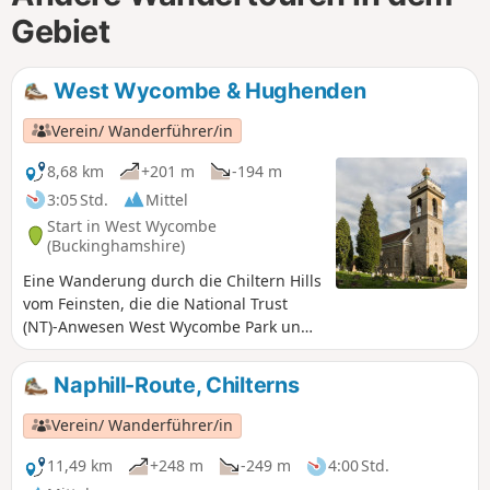
Gebiet
West Wycombe & Hughenden
Verein/ Wanderführer/in
8,68 km
+201 m
-194 m
3:05 Std.
Mittel
Start in West Wycombe
(Buckinghamshire)
Eine Wanderung durch die Chiltern Hills
vom Feinsten, die die National Trust
(NT)-Anwesen West Wycombe Park und
Hughenden verbindet und einen
herrlichen Blick auf die Umgebung
Naphill-Route, Chilterns
bietet. Lassen Sie sich nicht von den
vielen Anstiegen abschrecken, diese
Verein/ Wanderführer/in
Wanderung ist die Mühe wert.
11,49 km
+248 m
-249 m
4:00 Std.