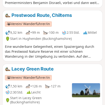
Premierministers Benjamin Disraeli, vorbei und dann weiter
durch die Chiltern Hills und Wälder, vorbei am Hampden
House, dem Sitz von John Hampden, einem prominenten
Prestwood Route, Chilterns
Parlamentarier im Bürgerkrieg, und mündet am Rande des
Chequers-Anwesens in den Ridgeway National Trail. An
Verein/ Wanderführer/in
dieser Stelle setzen Sie die vierte Etappe bis zum Bahnhof
Little Kimble fort.Alternativ können Sie dem Ridgeway in
9,32 km
+99 m
-100 m
2:55 Std.
Mittel
östlicher Richtung bis zum Bahnhof Wendover folgen, um
Start in Hughenden (Buckinghamshire)
von dort mit der Metropolitan Line zum U-Bahnhof
Eine wunderbare Gelegenheit, einen Spaziergang durch
Amersham zu gehen.
das Prestwood Nature Reserve mit einer schönen
Wanderung in der Umgebung zu verbinden. Auf der
Peterley Manor Farm können Sie selbst Erdbeeren,
Stachelbeeren, Himbeeren und verschiedene
Lacey Green Route
Gemüsesorten pflücken.
Verein/ Wanderführer/in
7,50 km
+126 m
-127 m
2:30 Std.
Leicht
Start in Lacey Green
(Buckinghamshire)