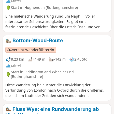
Mittel
Start in Hughenden (Buckinghamshire)
Eine malerische Wanderung rund um Naphill. Voller
interessanter Sehenswürdigkeiten: Es gibt eine
faszinierende Geschichte über die Entschlüsselung von
Codes im Zweiten Weltkrieg, und Sie kommen am Haus
eines berühmten Bildhauers und einem Musikcamp vorbei.
Bottom-Wood-Route
Verein/ Wanderführer/in
8,23 km
+149 m
-142 m
2:45 Std.
Mittel
Start in Piddington and Wheeler End
(Buckinghamshire)
Diese Wanderung beleuchtet die Entwicklung der
Verbindung von London nach Oxford durch die Chilterns,
die sich im Laufe der Zeit den sich wandelnden
Bedürfnissen angepasst hat. Über die Jahrhunderte hinweg
wurde auf verschiedenen Routen versucht, den einfachsten
Fluss Wye: eine Rundwanderung ab
Weg über die Chiltern Hills zu finden. Unmittelbar südlich