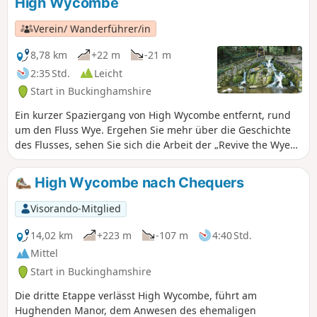
High Wycombe
des Startpunkts verlief früher eine Römerstraße. Heinrich II.
ließ eine Straße von London zu seinem Palast in Woodstock
Verein/ Wanderführer/in
bauen, und es gab alte Packpferdewege, Kutschenrouten,
Mautstraßen und heute eine Autobahn.
8,78 km
+22 m
-21 m
2:35 Std.
Leicht
Start in Buckinghamshire
Ein kurzer Spaziergang von High Wycombe entfernt, rund
um den Fluss Wye. Ergehen Sie mehr über die Geschichte
des Flusses, sehen Sie sich die Arbeit der „Revive the Wye
Partnership“ an und entdecken Sie den Ort, an dem die
Chiltern Society 1965 gegründet wurde.
High Wycombe nach Chequers
Visorando-Mitglied
14,02 km
+223 m
-107 m
4:40 Std.
Mittel
Start in Buckinghamshire
Die dritte Etappe verlässt High Wycombe, führt am
Hughenden Manor, dem Anwesen des ehemaligen