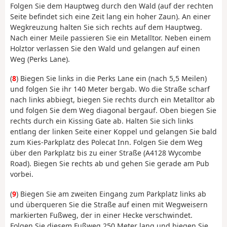
Folgen Sie dem Hauptweg durch den Wald (auf der rechten
Seite befindet sich eine Zeit lang ein hoher Zaun). An einer
Wegkreuzung halten Sie sich rechts auf dem Hauptweg.
Nach einer Meile passieren Sie ein Metalltor. Neben einem
Holztor verlassen Sie den Wald und gelangen auf einen
Weg (Perks Lane).
(
8
) Biegen Sie links in die Perks Lane ein (nach 5,5 Meilen)
und folgen Sie ihr 140 Meter bergab. Wo die Straße scharf
nach links abbiegt, biegen Sie rechts durch ein Metalltor ab
und folgen Sie dem Weg diagonal bergauf. Oben biegen Sie
rechts durch ein Kissing Gate ab. Halten Sie sich links
entlang der linken Seite einer Koppel und gelangen Sie bald
zum Kies-Parkplatz des Polecat Inn. Folgen Sie dem Weg
über den Parkplatz bis zu einer Straße (A4128 Wycombe
Road). Biegen Sie rechts ab und gehen Sie gerade am Pub
vorbei.
(
9
) Biegen Sie am zweiten Eingang zum Parkplatz links ab
und überqueren Sie die Straße auf einen mit Wegweisern
markierten Fußweg, der in einer Hecke verschwindet.
Folgen Sie diesem Fußweg 250 Meter lang und biegen Sie