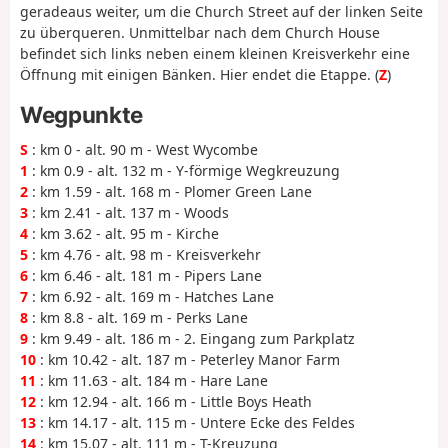
geradeaus weiter, um die Church Street auf der linken Seite
zu überqueren. Unmittelbar nach dem Church House
befindet sich links neben einem kleinen Kreisverkehr eine
Öffnung mit einigen Bänken. Hier endet die Etappe. (
Z
)
Wegpunkte
S
: km 0 - alt. 90 m - West Wycombe
1
: km 0.9 - alt. 132 m - Y-förmige Wegkreuzung
2
: km 1.59 - alt. 168 m - Plomer Green Lane
3
: km 2.41 - alt. 137 m - Woods
4
: km 3.62 - alt. 95 m - Kirche
5
: km 4.76 - alt. 98 m - Kreisverkehr
6
: km 6.46 - alt. 181 m - Pipers Lane
7
: km 6.92 - alt. 169 m - Hatches Lane
8
: km 8.8 - alt. 169 m - Perks Lane
9
: km 9.49 - alt. 186 m - 2. Eingang zum Parkplatz
10
: km 10.42 - alt. 187 m - Peterley Manor Farm
11
: km 11.63 - alt. 184 m - Hare Lane
12
: km 12.94 - alt. 166 m - Little Boys Heath
13
: km 14.17 - alt. 115 m - Untere Ecke des Feldes
14
: km 15.07 - alt. 111 m - T-Kreuzung