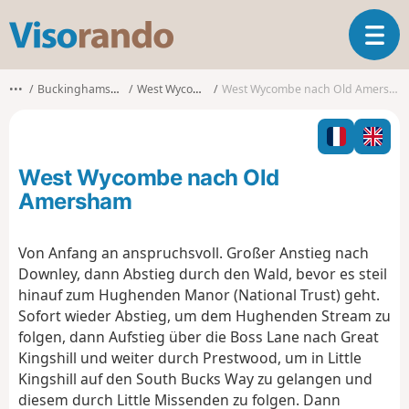
V
T
i
o
s
g
o
•••
Buckinghamshire
West Wycombe
West Wycombe nach Old Amersham
g
r
l
a
e
n
n
d
West Wycombe nach Old
a
o
v
Amersham
i
g
Von Anfang an anspruchsvoll. Großer Anstieg nach
a
Downley, dann Abstieg durch den Wald, bevor es steil
t
i
hinauf zum Hughenden Manor (National Trust) geht.
o
Sofort wieder Abstieg, um dem Hughenden Stream zu
n
folgen, dann Aufstieg über die Boss Lane nach Great
Kingshill und weiter durch Prestwood, um in Little
Kingshill auf den South Bucks Way zu gelangen und
diesem durch Little Missenden zu folgen. Dann