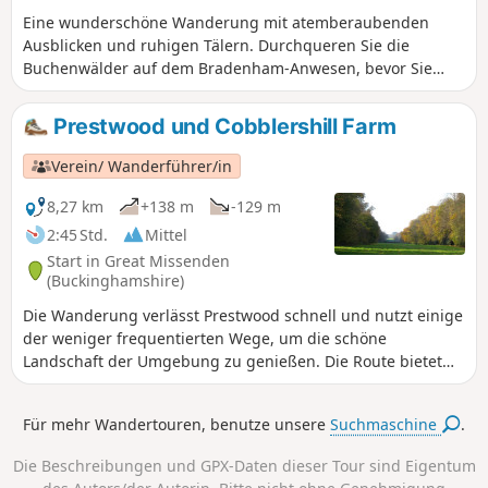
Eine wunderschöne Wanderung mit atemberaubenden
Ausblicken und ruhigen Tälern. Durchqueren Sie die
Buchenwälder auf dem Bradenham-Anwesen, bevor Sie
einem Abschnitt des Grims Dyke folgen. Sie können auch
eine der wichtigsten Sehenswürdigkeiten der Chiltern
Prestwood und Cobblershill Farm
Society sehen, die Lacey Green Windmill.
Verein/ Wanderführer/in
8,27 km
+138 m
-129 m
2:45 Std.
Mittel
Start in Great Missenden
(Buckinghamshire)
Die Wanderung verlässt Prestwood schnell und nutzt einige
der weniger frequentierten Wege, um die schöne
Landschaft der Umgebung zu genießen. Die Route bietet
schöne Ausblicke auf Wiesen, Waldspaziergänge und führt
über die atemberaubende Lichtung zum Hampden House.
Für mehr Wandertouren, benutze unsere
Suchmaschine
.
Die Beschreibungen und GPX-Daten dieser Tour sind Eigentum