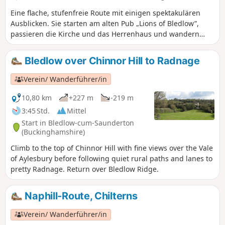
Eine flache, stufenfreie Route mit einigen spektakulären
Ausblicken. Sie starten am alten Pub „Lions of Bledlow”,
passieren die Kirche und das Herrenhaus und wandern
dann auf Landstraßen und Wegen. Auf dem Rückweg nach
Bledlow können Sie den Lyde Garden besuchen.
Bledlow over Chinnor Hill to Radnage
Verein/ Wanderführer/in
10,80 km
+227 m
-219 m
3:45 Std.
Mittel
Start in Bledlow-cum-Saunderton
(Buckinghamshire)
Climb to the top of Chinnor Hill with fine views over the Vale
of Aylesbury before following quiet rural paths and lanes to
pretty Radnage. Return over Bledlow Ridge.
Naphill-Route, Chilterns
Verein/ Wanderführer/in