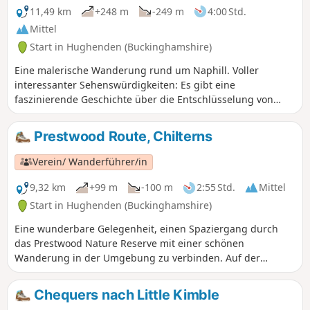
11,49 km
+248 m
-249 m
4:00 Std.
Mittel
Start in Hughenden (Buckinghamshire)
Eine malerische Wanderung rund um Naphill. Voller
interessanter Sehenswürdigkeiten: Es gibt eine
faszinierende Geschichte über die Entschlüsselung von
Codes im Zweiten Weltkrieg, und Sie kommen am Haus
eines berühmten Bildhauers und einem Musikcamp vorbei.
Prestwood Route, Chilterns
Verein/ Wanderführer/in
9,32 km
+99 m
-100 m
2:55 Std.
Mittel
Start in Hughenden (Buckinghamshire)
Eine wunderbare Gelegenheit, einen Spaziergang durch
das Prestwood Nature Reserve mit einer schönen
Wanderung in der Umgebung zu verbinden. Auf der
Peterley Manor Farm können Sie selbst Erdbeeren,
Stachelbeeren, Himbeeren und verschiedene
Chequers nach Little Kimble
Gemüsesorten pflücken.