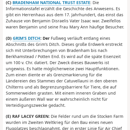
(C)
BRADENHAM NATIONAL TRUST ESTATE
: Die
Informationstafel erzählt die Geschichte des Anwesens. Es
gibt ein Herrenhaus aus dem 17. Jahrhundert, das einst das
Zuhause von Benjamin Disraelis Vater Isaac war. Zweifellos
waren Benjamin und seine Frau Mary Ann häufige Besucher.
(D)
GRIM’S DITCH
: Der
Fußweg verläuft entlang eines
Abschnitts des Grim’s Ditch. Dieses große Erdwerk erstreckt
sich mit Unterbrechungen von Bradenham bis nach
Berkhamstead / Potten End. Es wird auf die späte Eisenzeit
um 100 v. Chr. datiert. Der Zweck dieses Bauwerks ist
ungewiss. Es hatte möglicherweise zwei Hauptfunktionen.
Zum einen diente er als Grenzmarkierung für die
Ländereien des Stammes der Catuvellauni in den oberen
Chilterns und als Begrenzungsbarriere für Tiere, die auf
Sommerweiden grasten. Mit einem inneren Graben und
einem äußeren Wall war er wahrscheinlich nicht für
Verteidigungszwecke gedacht.
(E) RAF LACEY GREEN:
Die Felder rund um die Stocken Farm
wurden im Zweiten Weltkrieg für den Bau eines neuen
Flugplatzes beschlagnahmt, der in erster Linie für Air Chief