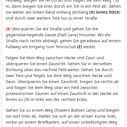
Feldweg. Biegen Sie rechts ab und folgen Sie dem Weg 150
m, dann biegen Sie links durch ein Tor in ein Feld ab. Gehen
Sie weiter am linken Rand entlang (entlang
(D) Grims Ditch
)
und durch zwei weitere Tore bis zu einer Straße.
(
3
) Überqueren Sie die Straße und gehen Sie die
gegenüberliegende Gasse (Slad Lane) hinunter. Wo die
Straße nach rechts abbiegt, gehen Sie geradeaus auf einem
Fußweg am Eingang zum Tennisclub
(E)
weiter.
Folgen Sie dem Weg zwischen Hecke und Zaun und
überqueren Sie einen Zauntritt. Gehen Sie in derselben
Richtung über das nächste Feld weiter. Gehen Sie durch
zwei Tore und folgen Sie dem Weg zwischen Hecke und
Zaun. Überqueren Sie einen Zauntritt, biegen Sie rechts ab
und folgen Sie dem Weg über ein Feld zwischen
provisorischen Zäunen auf einen Zauntritt in der Hecke vor
Ihnen zu (30 m links von der rechten Ecke).
Gehen Sie zu einem Weg (Flowers Bottom Lane) und biegen
Sie dort links ab. Halten Sie sich an der ersten Kurve links,
vorbei an einem Briefkasten, auf einen unbefestigten Weg