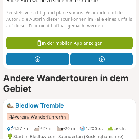
House Farm wurde zu seinem Altersruhesitz.
Sei stets vorsichtig und plane voraus. Visorando und der
Autor / die Autorin dieser Tour können im Falle eines Unfalls
auf dieser Tour nicht haftbar gemacht werden.
In der mobilen App anzeigen
Andere Wandertouren in dem
Gebiet
Bledlow Tremble
Verein/ Wanderführer/in
4,37 km
+27 m
-26 m
1:20 Std.
Leicht
Start in Bledlow-cum-Saunderton (Buckinghamshire)