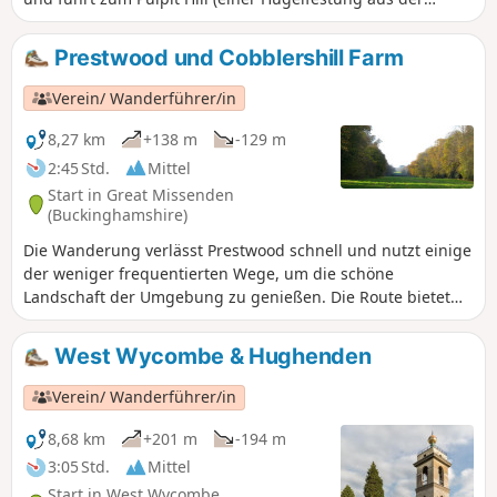
Eisenzeit), zu den Dörfern Ellesborough, Great Kimble und
Little Kimble, die alle interessante Kirchen und ein
Prestwood und Cobblershill Farm
verlassenes mittelalterliches Dorf aufweisen.
Verein/ Wanderführer/in
8,27 km
+138 m
-129 m
2:45 Std.
Mittel
Start in Great Missenden
(Buckinghamshire)
Die Wanderung verlässt Prestwood schnell und nutzt einige
der weniger frequentierten Wege, um die schöne
Landschaft der Umgebung zu genießen. Die Route bietet
schöne Ausblicke auf Wiesen, Waldspaziergänge und führt
über die atemberaubende Lichtung zum Hampden House.
West Wycombe & Hughenden
Verein/ Wanderführer/in
8,68 km
+201 m
-194 m
3:05 Std.
Mittel
Start in West Wycombe