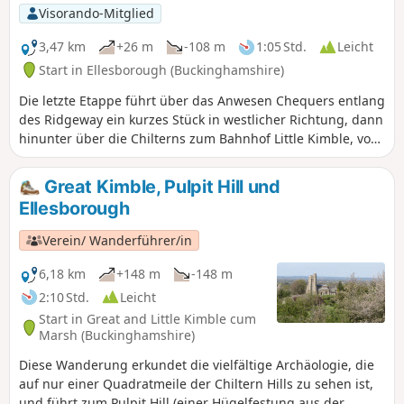
Visorando-Mitglied
3,47 km
+26 m
-108 m
1:05 Std.
Leicht
Start in Ellesborough (Buckinghamshire)
Die letzte Etappe führt über das Anwesen Chequers entlang
des Ridgeway ein kurzes Stück in westlicher Richtung, dann
hinunter über die Chilterns zum Bahnhof Little Kimble, von
wo aus man mit Bahn oder Bus zurück nach High Wycombe
gehen kann.
Great Kimble, Pulpit Hill und
Ellesborough
Verein/ Wanderführer/in
6,18 km
+148 m
-148 m
2:10 Std.
Leicht
Start in Great and Little Kimble cum
Marsh (Buckinghamshire)
Diese Wanderung erkundet die vielfältige Archäologie, die
auf nur einer Quadratmeile der Chiltern Hills zu sehen ist,
und führt zum Pulpit Hill (einer Hügelfestung aus der