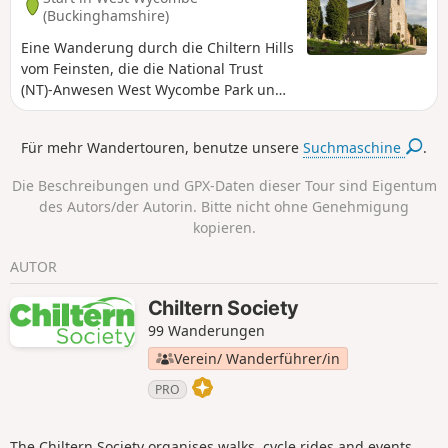
(Buckinghamshire)
Eine Wanderung durch die Chiltern Hills
vom Feinsten, die die National Trust
(NT)-Anwesen West Wycombe Park und
Hughenden verbindet und einen
herrlichen Blick auf die Umgebung
Für mehr Wandertouren, benutze unsere
Suchmaschine
.
bietet. Lassen Sie sich nicht von den
vielen Anstiegen abschrecken, diese
Die Beschreibungen und GPX-Daten dieser Tour sind Eigentum
Wanderung ist die Mühe wert.
des Autors/der Autorin. Bitte nicht ohne Genehmigung
kopieren.
AUTOR
Chiltern Society
99 Wanderungen
Verein/ Wanderführer/in
PRO
The Chiltern Society organises walks, cycle rides and events