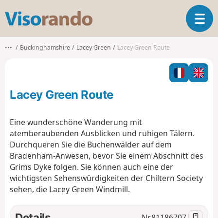
V
T
i
o
s
g
o
•••
Buckinghamshire
Lacey Green
Lacey Green Route
g
r
l
a
e
n
n
d
Lacey Green Route
a
o
v
i
Eine wunderschöne Wanderung mit
g
atemberaubenden Ausblicken und ruhigen Tälern.
a
Durchqueren Sie die Buchenwälder auf dem
t
Bradenham-Anwesen, bevor Sie einem Abschnitt des
i
o
Grims Dyke folgen. Sie können auch eine der
n
wichtigsten Sehenswürdigkeiten der Chiltern Society
sehen, die Lacey Green Windmill.
Details
Nr.
81186707