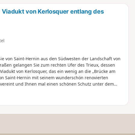
u
n
Viadukt von Kerlosquer entlang des
m
tel
e von Saint-Hernin aus den Südwesten der Landschaft von
raßen gelangen Sie zum rechten Ufer des Trieux, dessen
Viadukt von Kerlosquer, das ein wenig an die „Brücke am
von Saint-Hernin mit seinem wunderschön renovierten
n vereint und Ihnen mal einen schönen Schutz unter dem
nde Landschaft bietet, ist ganz ohne Schwierigkeiten zu