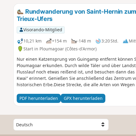
Rundwanderung von Saint-Hernin zum 
Trieux-Ufers
Visorando-Mitglied
10,21 km
+154 m
-148 m
3:20 Std.
Mit
Start in Ploumagoar (Côtes-d'Armor)
Nur einen Katzensprung von Guingamp entfernt können Si
Ploumagoar erkunden. Durch wilde Täler und über Landst
Flusslauf noch etwas reißend ist, und besuchen dann das 
Kwai“ erinnert. Genießen Sie anschließend das Zentrum 
historischen Erbe.Diese Strecke, die alle Arten von Wege
Blätterdach, mal einen völlig freien Blick auf die umliege
bewältigen.
PDF herunterladen
GPX herunterladen
W
ä
h