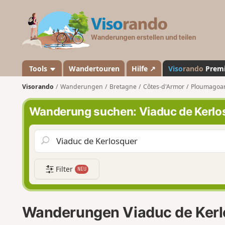
V
i
s
o
r
a
Tools
Wandertouren
Hilfe ↗
Viso
rando
Prem
n
Visorando
Wanderungen
Bretagne
Côtes-d'Armor
Ploumagoa
d
o
Wanderung suchen: Viaduc de Kerlo
Filter
NEU
Wanderungen Viaduc de Kerl