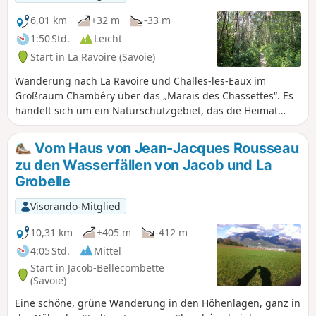
6,01 km
+32 m
-33 m
1:50 Std.
Leicht
Start in La Ravoire (Savoie)
Wanderung nach La Ravoire und Challes-les-Eaux im
Großraum Chambéry über das „Marais des Chassettes“. Es
handelt sich um ein Naturschutzgebiet, das die Heimat
zahlreicher lokaler Tier- und Pflanzenarten ist. Dort finden
Sie das Biotop wieder, das hier einst existierte: das der
Vom Haus von Jean-Jacques Rousseau
Sumpfgebiete in den Talsohlen der Alpen. Es bietet sich
zu den Wasserfällen von Jacob und La
auch die Gelegenheit, das Freizeitzentrum von Challes-les-
Grobelle
Eaux sowie den Kirchhügel und den neuen Ortsteil von La
Ravoire zu erkunden.
Visorando-Mitglied
10,31 km
+405 m
-412 m
4:05 Std.
Mittel
Start in Jacob-Bellecombette
(Savoie)
Eine schöne, grüne Wanderung in den Höhenlagen, ganz in