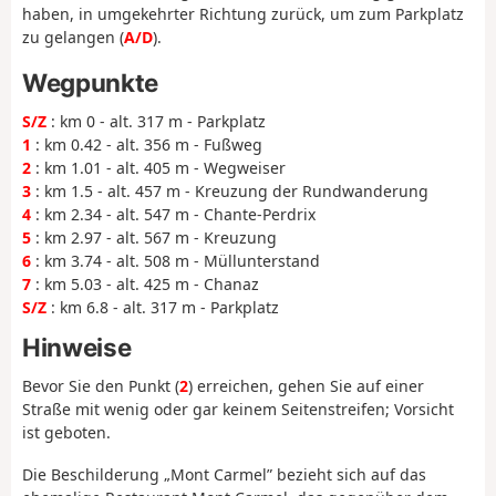
haben, in umgekehrter Richtung zurück, um zum Parkplatz
zu gelangen (
A/D
).
Wegpunkte
S/Z
: km 0 - alt. 317 m - Parkplatz
1
: km 0.42 - alt. 356 m - Fußweg
2
: km 1.01 - alt. 405 m - Wegweiser
3
: km 1.5 - alt. 457 m - Kreuzung der Rundwanderung
4
: km 2.34 - alt. 547 m - Chante-Perdrix
5
: km 2.97 - alt. 567 m - Kreuzung
6
: km 3.74 - alt. 508 m - Müllunterstand
7
: km 5.03 - alt. 425 m - Chanaz
S/Z
: km 6.8 - alt. 317 m - Parkplatz
Hinweise
Bevor Sie den Punkt (
2
) erreichen, gehen Sie auf einer
Straße mit wenig oder gar keinem Seitenstreifen; Vorsicht
ist geboten.
Die Beschilderung „Mont Carmel” bezieht sich auf das