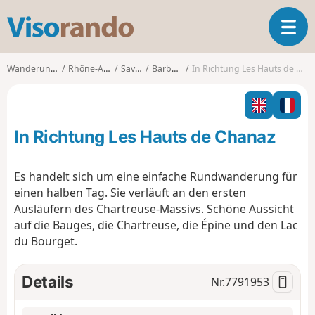
V
T
i
o
s
g
o
Wanderungen
Rhône-Alpes
Savoie
Barberaz
In Richtung Les Hauts de Chanaz
g
r
l
a
e
n
n
d
In Richtung Les Hauts de Chanaz
a
o
v
i
Es handelt sich um eine einfache Rundwanderung für
g
einen halben Tag. Sie verläuft an den ersten
a
Ausläufern des Chartreuse-Massivs. Schöne Aussicht
t
auf die Bauges, die Chartreuse, die Épine und den Lac
i
o
du Bourget.
n
Details
Nr.
7791953