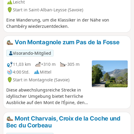
örtlichen Gegebenheiten zwangsläufig über
Leicht
einige Straßenabschnitte.
Start in Saint-Alban-Leysse (Savoie)
Eine Wanderung, um die Klassiker in der Nähe von
Chambéry wiederzuentdecken.
Von Montagnole zum Pas de la Fosse
Visorando-Mitglied
11,03 km
+310 m
-305 m
4:00 Std.
Mittel
Start in Montagnole (Savoie)
Diese abwechslungsreiche Strecke in
idyllischer Umgebung bietet herrliche
Ausblicke auf den Mont de l’Épine, den
Lac du Bourget (und die Dent du Chat)
sowie auf die Ausläufer des Massif des
Mont Charvais, Croix de la Coche und
Bauges, ganz zu schweigen vom Blick
Bec du Corbeau
nach Süden auf die Pointe de la
Gorgeat, den Eingang zur Chartreuse.