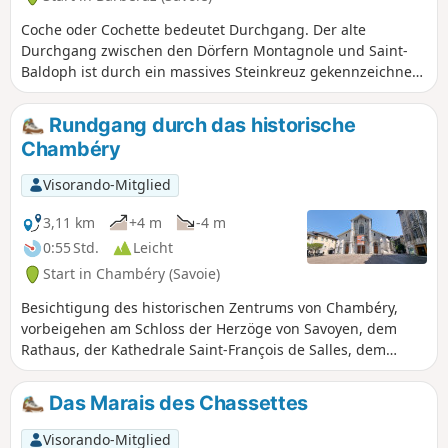
Coche oder Cochette bedeutet Durchgang. Der alte
Durchgang zwischen den Dörfern Montagnole und Saint-
Baldoph ist durch ein massives Steinkreuz gekennzeichnet.
Informationstafeln entlang des Weges. Panoramablick vom
Gipfel und beim Abstieg über den Grat.
Rundgang durch das historische
Chambéry
Visorando-Mitglied
3,11 km
+4 m
-4 m
0:55 Std.
Leicht
Start in Chambéry (Savoie)
Besichtigung des historischen Zentrums von Chambéry,
vorbeigehen am Schloss der Herzöge von Savoyen, dem
Rathaus, der Kathedrale Saint-François de Salles, dem
Museum der Schönen Künste ... und kleinen originellen
Fußgängerpassagen. Sehr angenehme Route.
Das Marais des Chassettes
Visorando-Mitglied