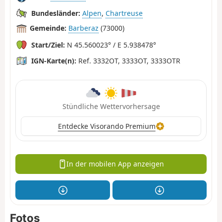
Bundesländer:
Alpen
,
Chartreuse
Gemeinde:
Barberaz
(73000)
Start/Ziel:
N 45.560023° / E 5.938478°
IGN-Karte(n):
Ref. 3332OT, 3333OT, 3333OTR
Stündliche Wettervorhersage
Entdecke Visorando Premium
In der mobilen App anzeigen
Fotos