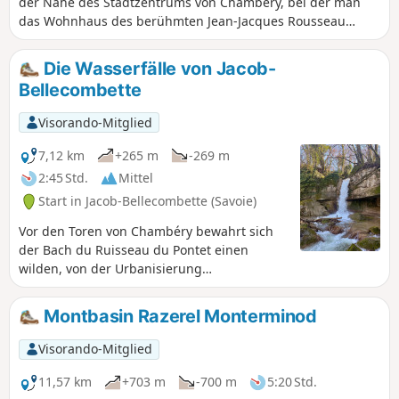
der Nähe des Stadtzentrums von Chambéry, bei der man
das Wohnhaus des berühmten Jean-Jacques Rousseau
besichtigen und die Wasserfälle des Bachs du Pontet
erkunden kann. Diese Wanderung führt durch die Gebiete
Die Wasserfälle von Jacob-
von Jacob-Bellecombette, Chambéry und Barberaz und
Bellecombette
verläuft bis an die Grenze der Gemeinde Montagnole. Trotz
der Nähe zur Großstadt verläuft der größte Teil der Strecke
Visorando-Mitglied
durch Wälder oder über Wiesen.
7,12 km
+265 m
-269 m
2:45 Std.
Mittel
Start in Jacob-Bellecombette (Savoie)
Vor den Toren von Chambéry bewahrt sich
der Bach du Ruisseau du Pontet einen
wilden, von der Urbanisierung
umschlossenen Verlauf mit seinen
Wasserfällen und Schluchten, die eine
Montbasin Razerel Monterminod
interessante Wanderung ermöglichen, die
sich auf dem Hang der Grobelle fortsetzt
Visorando-Mitglied
und Ausblicke auf das Chambéry-Becken
bietet. Der Rückweg führt aufgrund der
11,57 km
+703 m
-700 m
5:20 Std.