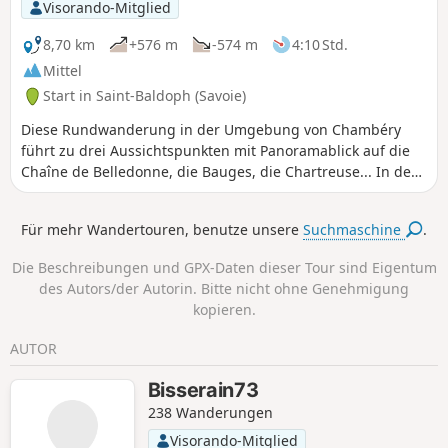
Visorando-Mitglied
8,70 km
+576 m
-574 m
4:10 Std.
Mittel
Start in Saint-Baldoph (Savoie)
Diese Rundwanderung in der Umgebung von Chambéry
führt zu drei Aussichtspunkten mit Panoramablick auf die
Chaîne de Belledonne, die Bauges, die Chartreuse... In der
Nähe des Mont Charvais, inmitten von Kiefern, fühlt man
sich wie am Mittelmeer, nur die Zikaden fehlen noch.
Für mehr Wandertouren, benutze unsere
Suchmaschine
.
Die Beschreibungen und GPX-Daten dieser Tour sind Eigentum
des Autors/der Autorin. Bitte nicht ohne Genehmigung
kopieren.
AUTOR
Bisserain73
238 Wanderungen
Visorando-Mitglied