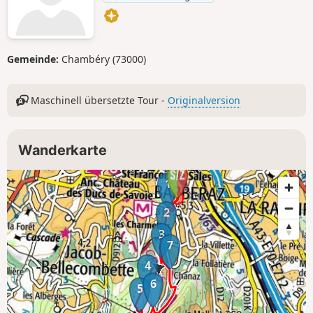
Gemeinde:
Chambéry (73000)
Maschinell übersetzte Tour -
Originalversion
Wanderkarte
1
2
3
7
4
6
5