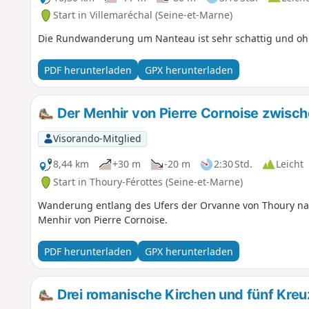
Start in Villemaréchal (Seine-et-Marne)
Die Rundwanderung um Nanteau ist sehr schattig und o
PDF herunterladen
GPX herunterladen
Der Menhir von Pierre Cornoise zwisc
Visorando-Mitglied
8,44 km
+30 m
-20 m
2:30 Std.
Leicht
Start in Thoury-Férottes (Seine-et-Marne)
Wanderung entlang des Ufers der Orvanne von Thoury na
Menhir von Pierre Cornoise.
PDF herunterladen
GPX herunterladen
Drei romanische Kirchen und fünf Kre