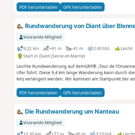
PDF herunterladen
GPX herunterladen
Rundwanderung von Diant über Blenn
Visorando-Mitglied
9,22 km
+41 m
-41 m
2:45 Std.
Leicht
Start in Diant (Seine-et-Marne)
Leichte Rundwanderung auf demGRP® „Tour de l’Orvanne“
Ufer führt. Diese 9,4 km lange Wanderung kann durch die 
km) verlängert werden. Wir kommen am Startpunkt der a
PDF herunterladen
GPX herunterladen
Die Rundwanderung um Nanteau
Visorando-Mitglied
10,30 km
+77 m
-86 m
3:10 Std.
Leicht