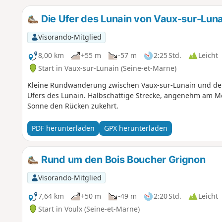
Die Ufer des Lunain von Vaux-sur-Luna
Visorando-Mitglied
8,00 km
+55 m
-57 m
2:25 Std.
Leicht
Start in Vaux-sur-Lunain (Seine-et-Marne)
Kleine Rundwanderung zwischen Vaux-sur-Lunain und dem
Ufers des Lunain. Halbschattige Strecke, angenehm am 
Sonne den Rücken zukehrt.
PDF herunterladen
GPX herunterladen
Rund um den Bois Boucher Grignon
Visorando-Mitglied
7,64 km
+50 m
-49 m
2:20 Std.
Leicht
Start in Voulx (Seine-et-Marne)