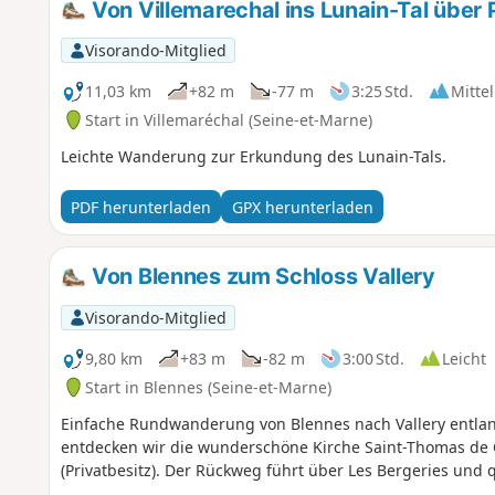
Von Villemarechal ins Lunain-Tal über 
Visorando-Mitglied
11,03 km
+82 m
-77 m
3:25 Std.
Mittel
Start in Villemaréchal (Seine-et-Marne)
Leichte Wanderung zur Erkundung des Lunain-Tals.
PDF herunterladen
GPX herunterladen
Von Blennes zum Schloss Vallery
Visorando-Mitglied
9,80 km
+83 m
-82 m
3:00 Std.
Leicht
Start in Blennes (Seine-et-Marne)
Einfache Rundwanderung von Blennes nach Vallery entla
entdecken wir die wunderschöne Kirche Saint-Thomas de C
(Privatbesitz). Der Rückweg führt über Les Bergeries und 