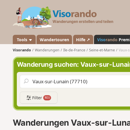
V
i
s
o
r
a
Tools
Wandertouren
Hilfe ↗
Viso
rando
Prem
n
Visorando
Wanderungen
Ile-de-France
Seine-et-Marne
Vaux-s
d
o
Wanderung suchen: Vaux-sur-Lunai
Filter
NEU
Wanderungen Vaux-sur-Luna