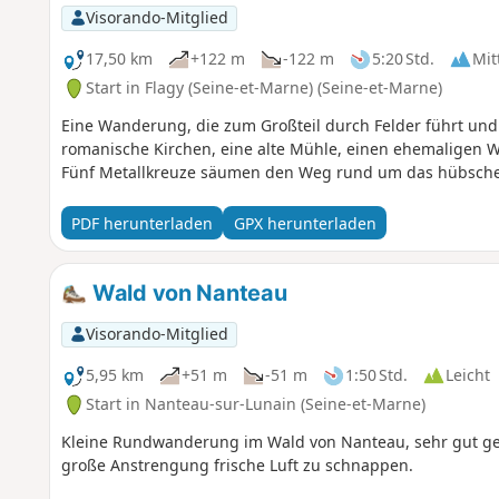
Visorando-Mitglied
17,50 km
+122 m
-122 m
5:20 Std.
Mit
Start in Flagy (Seine-et-Marne) (Seine-et-Marne)
Eine Wanderung, die zum Großteil durch Felder führt und e
romanische Kirchen, eine alte Mühle, einen ehemaligen W
Fünf Metallkreuze säumen den Weg rund um das hübsche
PDF herunterladen
GPX herunterladen
Wald von Nanteau
Visorando-Mitglied
5,95 km
+51 m
-51 m
1:50 Std.
Leicht
Start in Nanteau-sur-Lunain (Seine-et-Marne)
Kleine Rundwanderung im Wald von Nanteau, sehr gut gee
große Anstrengung frische Luft zu schnappen.