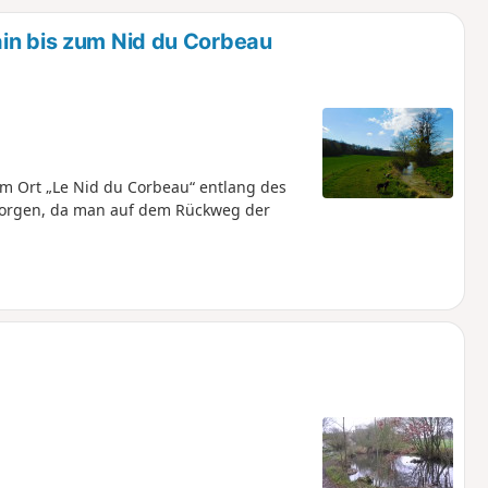
u
n
in bis zum Nid du Corbeau
m
 Ort „Le Nid du Corbeau“ entlang des
Morgen, da man auf dem Rückweg der