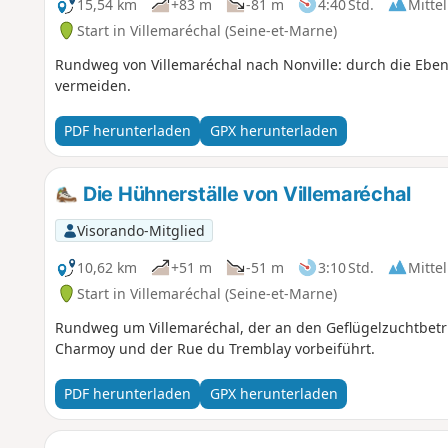
15,54 km
+83 m
-81 m
4:40 Std.
Mittel
Start in Villemaréchal (Seine-et-Marne)
Rundweg von Villemaréchal nach Nonville: durch die Ebene m
vermeiden.
PDF herunterladen
GPX herunterladen
Die Hühnerställe von Villemaréchal
Visorando-Mitglied
10,62 km
+51 m
-51 m
3:10 Std.
Mittel
Start in Villemaréchal (Seine-et-Marne)
Rundweg um Villemaréchal, der an den Geflügelzuchtbetrie
Charmoy und der Rue du Tremblay vorbeiführt.
PDF herunterladen
GPX herunterladen