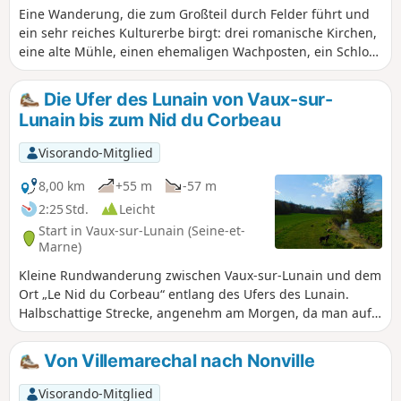
Eine Wanderung, die zum Großteil durch Felder führt und
ein sehr reiches Kulturerbe birgt: drei romanische Kirchen,
eine alte Mühle, einen ehemaligen Wachposten, ein Schloss
und einen Menhir. Fünf Metallkreuze säumen den Weg
rund um das hübsche, blumengeschmückte Dorf Flagy.
Die Ufer des Lunain von Vaux-sur-
Lunain bis zum Nid du Corbeau
Visorando-Mitglied
8,00 km
+55 m
-57 m
2:25 Std.
Leicht
Start in Vaux-sur-Lunain (Seine-et-
Marne)
Kleine Rundwanderung zwischen Vaux-sur-Lunain und dem
Ort „Le Nid du Corbeau“ entlang des Ufers des Lunain.
Halbschattige Strecke, angenehm am Morgen, da man auf
dem Rückweg der Sonne den Rücken zukehrt.
Von Villemarechal nach Nonville
Visorando-Mitglied