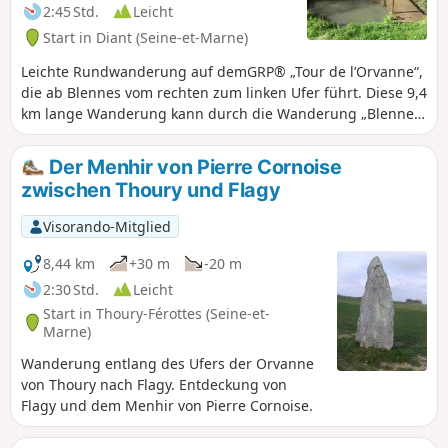
2:45 Std.
Leicht
Start in Diant (Seine-et-Marne)
Leichte Rundwanderung auf demGRP® „Tour de l’Orvanne“,
die ab Blennes vom rechten zum linken Ufer führt. Diese 9,4
km lange Wanderung kann durch die Wanderung „Blennes
– Vallery“ (ca. 10 km) verlängert werden. Wir kommen am
Startpunkt der anderen Wanderung vorbei.
Der Menhir von Pierre Cornoise
zwischen Thoury und Flagy
Visorando-Mitglied
8,44 km
+30 m
-20 m
2:30 Std.
Leicht
Start in Thoury-Férottes (Seine-et-
Marne)
Wanderung entlang des Ufers der Orvanne
von Thoury nach Flagy. Entdeckung von
Flagy und dem Menhir von Pierre Cornoise.