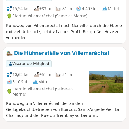
15,54 km
+83 m
-81 m
4:40 Std.
Mittel
Start in Villemaréchal (Seine-et-Marne)
Rundweg von Villemaréchal nach Nonville: durch die Ebene
mit viel Unterholz, relativ flaches Profil. Bei großer Hitze zu
vermeiden.
Die Hühnerställe von Villemaréchal
Visorando-Mitglied
10,62 km
+51 m
-51 m
3:10 Std.
Mittel
Start in Villemaréchal (Seine-et-
Marne)
Rundweg um Villemaréchal, der an den
Geflügelzuchtbetrieben von Boiroux, Saint-Ange-le-Viel, La
Charmoy und der Rue du Tremblay vorbeiführt.