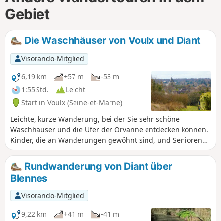
Gebiet
Die Waschhäuser von Voulx und Diant
Visorando-Mitglied
6,19 km
+57 m
-53 m
1:55 Std.
Leicht
Start in Voulx (Seine-et-Marne)
Leichte, kurze Wanderung, bei der Sie sehr schöne
Waschhäuser und die Ufer der Orvanne entdecken können.
Kinder, die an Wanderungen gewöhnt sind, und Senioren
können mitkommen.
Rundwanderung von Diant über
Blennes
Visorando-Mitglied
9,22 km
+41 m
-41 m