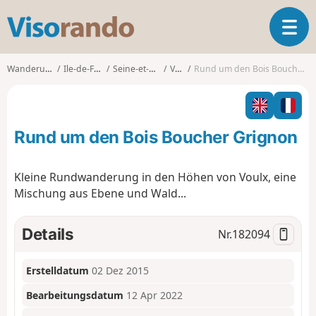
V
T
i
o
s
g
o
Wanderungen
Ile-de-France
Seine-et-Marne
Voulx
Rund um den Bois Boucher Grignon
g
r
l
a
e
n
n
d
Rund um den Bois Boucher Grignon
a
o
v
i
Kleine Rundwanderung in den Höhen von Voulx, eine
g
Mischung aus Ebene und Wald...
a
t
i
Details
Nr.
182094
o
n
Erstelldatum
02 Dez 2015
Bearbeitungsdatum
12 Apr 2022