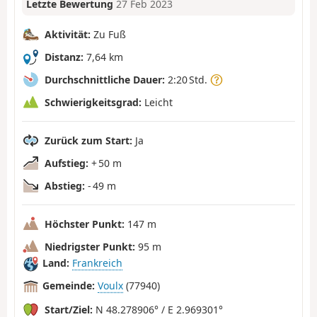
Letzte Bewertung
27 Feb 2023
Aktivität:
Zu Fuß
Distanz:
7,64 km
Durchschnittliche Dauer:
2:20 Std.
Schwierigkeitsgrad:
Leicht
Zurück zum Start:
Ja
Aufstieg:
+ 50 m
Abstieg:
- 49 m
Höchster Punkt:
147 m
Niedrigster Punkt:
95 m
Land:
Frankreich
Gemeinde:
Voulx
(77940)
Start/Ziel:
N 48.278906° / E 2.969301°