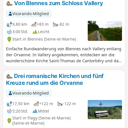
Von Blennes zum Schloss Vallery
Visorando-Mitglied
9,80 km
+83 m
-82 m
3:00 Std.
Leicht
Start in Blennes (Seine-et-Marne)
Einfache Rundwanderung von Blennes nach Vallery entlang
der Orvanne. In Vallery angekommen, entdecken wir die
wunderschöne Kirche Saint-Thomas de Cantorbéry und das
Schloss von Vallery (Privatbesitz). Der Rückweg führt über
Les Bergeries und quer durch die Orval.
Drei romanische Kirchen und fünf
Kreuze rund um die Orvanne
Visorando-Mitglied
17,50 km
+122 m
-122 m
5:20 Std.
Mittel
Start in Flagy (Seine-et-Marne)
(Seine-et-Marne)