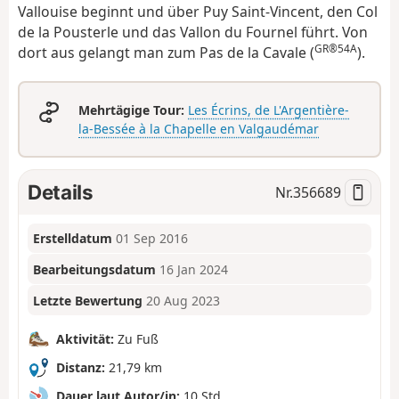
Vallouise beginnt und über Puy Saint-Vincent, den Col
de la Pousterle und das Vallon du Fournel führt. Von
GR®54A
dort aus gelangt man zum Pas de la Cavale (
).
Mehrtägige Tour:
Les Écrins, de L'Argentière-
la-Bessée à la Chapelle en Valgaudémar
Details
Nr.
356689
Erstelldatum
01 Sep 2016
Bearbeitungsdatum
16 Jan 2024
Letzte Bewertung
20 Aug 2023
Aktivität:
Zu Fuß
Distanz:
21,79 km
Dauer laut Autor/in:
10 Std.