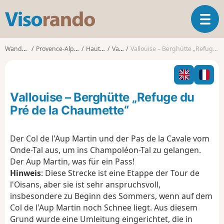
V
T
i
o
s
g
o
Wanderungen
Provence-Alpes-Côte d'Azur
Hautes-Alpes
Vallouise
Vallouise – Berghütte „Refuge du Pré de la Chaumette“
g
r
l
a
e
n
n
d
Vallouise – Berghütte „Refuge du
a
o
v
Pré de la Chaumette“
i
g
Der Col de l'Aup Martin und der Pas de la Cavale vom
a
Onde-Tal aus, um ins Champoléon-Tal zu gelangen.
t
i
Der Aup Martin, was für ein Pass!
o
Hinweis
: Diese Strecke ist eine Etappe der Tour de
n
l'Oisans, aber sie ist sehr anspruchsvoll,
insbesondere zu Beginn des Sommers, wenn auf dem
Col de l'Aup Martin noch Schnee liegt. Aus diesem
Grund wurde eine Umleitung eingerichtet, die in