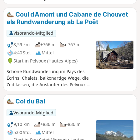
sans Nom und zum Ailefroide.
Coul d'Amont und Cabane de Chouvet
als Rundwanderung ab Le Poët
Visorando-Mitglied
8,59 km
+766 m
-767 m
4:40 Std.
Mittel
Start in Pelvoux (Hautes-Alpes)
Schöne Rundwanderung im Pays des
Écrins: Chalets, balkonartige Wege, die
Zeit lassen, die Ausläufer des Pelvoux zu
bewundern. Das Vergnügen, sich in
einer beeindruckenden Landschaft zu
Col du Bal
bewegen. Nehmen Sie sich Zeit für eine
erfrischende Pause an der Cabane de
Visorando-Mitglied
Chouvet. Eine wunderschöne
Wanderung erwartet Sie dort oben.
9,10 km
+836 m
-836 m
5:00 Std.
Mittel
Start in Puy-Saint-Vincent (Hautes-