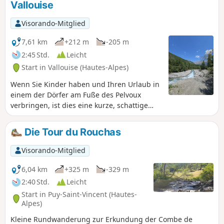
Vallouise
Visorando-Mitglied
7,61 km
+212 m
-205 m
2:45 Std.
Leicht
Start in Vallouise (Hautes-Alpes)
Wenn Sie Kinder haben und Ihren Urlaub in
einem der Dörfer am Fuße des Pelvoux
verbringen, ist dies eine kurze, schattige
Rundwanderung, die Groß und Klein durch
ihre Leichtigkeit und die überraschenden
Die Tour du Rouchas
Kunstwerke entlang der Onde begeistern
wird.
Visorando-Mitglied
6,04 km
+325 m
-329 m
2:40 Std.
Leicht
Start in Puy-Saint-Vincent (Hautes-
Alpes)
Kleine Rundwanderung zur Erkundung der Combe de