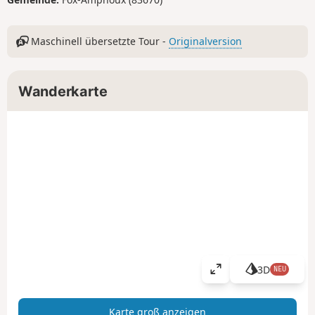
Maschinell übersetzte Tour -
Originalversion
Wanderkarte
3D
NEU
K
a
r
Karte groß anzeigen