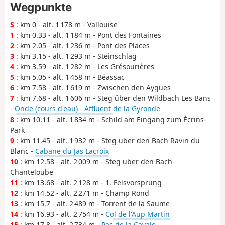
Wegpunkte
S
: km 0 - alt. 1 178 m - Vallouise
1
: km 0.33 - alt. 1 184 m - Pont des Fontaines
2
: km 2.05 - alt. 1 236 m - Pont des Places
3
: km 3.15 - alt. 1 293 m - Steinschlag
4
: km 3.59 - alt. 1 282 m - Les Grésourières
5
: km 5.05 - alt. 1 458 m - Béassac
6
: km 7.58 - alt. 1 619 m - Zwischen den Aygues
7
: km 7.68 - alt. 1 606 m - Steg über den Wildbach Les Bans
-
Onde (cours d'eau) - Affluent de la Gyronde
8
: km 10.11 - alt. 1 834 m - Schild am Eingang zum Écrins-
Park
9
: km 11.45 - alt. 1 932 m - Steg über den Bach Ravin du
Blanc -
Cabane du Jas Lacroix
10
: km 12.58 - alt. 2 009 m - Steg über den Bach
Chanteloube
11
: km 13.68 - alt. 2 128 m - 1. Felsvorsprung
12
: km 14.52 - alt. 2 271 m - Champ Rond
13
: km 15.7 - alt. 2 489 m - Torrent de la Saume
14
: km 16.93 - alt. 2 754 m -
Col de l'Aup Martin
15
: km 17.8 - alt. 2 734 m -
Pas de la Cavale