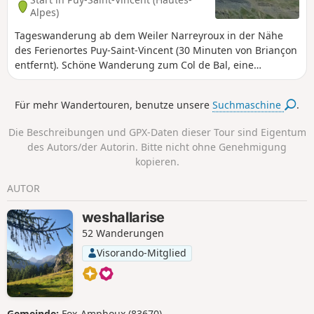
Alpes)
Tageswanderung ab dem Weiler Narreyroux in der Nähe
des Ferienortes Puy-Saint-Vincent (30 Minuten von Briançon
entfernt). Schöne Wanderung zum Col de Bal, eine
Augenweide im blühenden Juni. Rückkehr zum Weiler auf
dem gleichen Weg.
Für mehr Wandertouren, benutze unsere
Suchmaschine
.
Die Beschreibungen und GPX-Daten dieser Tour sind Eigentum
des Autors/der Autorin. Bitte nicht ohne Genehmigung
kopieren.
AUTOR
weshallarise
52 Wanderungen
Visorando-Mitglied
Gemeinde:
Fox-Amphoux (83670)