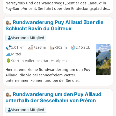
Narreyroux und des Wanderwegs „Sentier des Canaux” in
Puy-Saint-Vincent. Sie führt über den Entdeckungspfad des
Ferienorts 1800 m bis zur Pont de Narreyroux und durch die
Combe, die an die Schweiz erinnert. Der Rückweg erfolgt
Rundwanderung Puy Aillaud über die
über den botanischen Pfad entlang des Sentier des Canaux.
Schlucht Ravin du Goitreux
Visorando-Mitglied
5,01 km
+293 m
-302 m
2:15 Std.
Mittel
Start in Vallouise (Hautes-Alpes)
Hier ist eine kleine Rundwanderung um den Puy
Aillaud, die Sie bei schneefreiem Wetter
unternehmen können und bei der Sie die
Gleitschirmflieger beim Start an einem der
bekanntesten Spots des Tals bewundern können.
Rundwanderung um den Puy Aillaud
Anschließend wandern Sie im Schatten des
unterhalb der Sesselbahn von Préron
Waldes durch die Schlucht Ravin du Goitreux.
Visorando-Mitglied