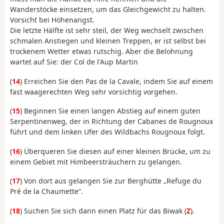
Wanderstöcke einsetzen, um das Gleichgewicht zu halten.
Vorsicht bei Höhenangst.
Die letzte Hälfte ist sehr steil, der Weg wechselt zwischen
schmalen Anstiegen und kleinen Treppen, er ist selbst bei
trockenem Wetter etwas rutschig. Aber die Belohnung
wartet auf Sie: der Col de l'Aup Martin
(
14
) Erreichen Sie den Pas de la Cavale, indem Sie auf einem
fast waagerechten Weg sehr vorsichtig vorgehen.
(
15
) Beginnen Sie einen langen Abstieg auf einem guten
Serpentinenweg, der in Richtung der Cabanes de Rougnoux
führt und dem linken Ufer des Wildbachs Rougnoux folgt.
(
16
) Überqueren Sie diesen auf einer kleinen Brücke, um zu
einem Gebiet mit Himbeersträuchern zu gelangen.
(
17
) Von dort aus gelangen Sie zur Berghütte „Refuge du
Pré de la Chaumette“.
(
18
) Suchen Sie sich dann einen Platz für das Biwak (
Z
).