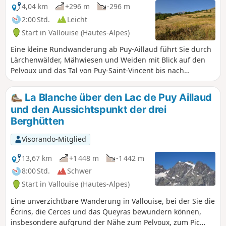
4,04 km
+296 m
-296 m
2:00 Std.
Leicht
Start in Vallouise (Hautes-Alpes)
Eine kleine Rundwanderung ab Puy-Aillaud führt Sie durch
Lärchenwälder, Mähwiesen und Weiden mit Blick auf den
Pelvoux und das Tal von Puy-Saint-Vincent bis nach
L'Argentière-la-Bessée.
La Blanche über den Lac de Puy Aillaud
und den Aussichtspunkt der drei
Berghütten
Visorando-Mitglied
13,67 km
+1 448 m
-1 442 m
8:00 Std.
Schwer
Start in Vallouise (Hautes-Alpes)
Eine unverzichtbare Wanderung in Vallouise, bei der Sie die
Écrins, die Cerces und das Queyras bewundern können,
insbesondere aufgrund der Nähe zum Pelvoux, zum Pic