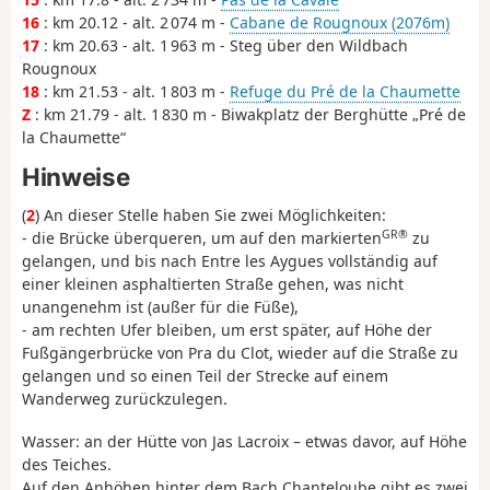
16
: km 20.12 - alt. 2 074 m -
Cabane de Rougnoux (2076m)
17
: km 20.63 - alt. 1 963 m - Steg über den Wildbach
Rougnoux
18
: km 21.53 - alt. 1 803 m -
Refuge du Pré de la Chaumette
Z
: km 21.79 - alt. 1 830 m - Biwakplatz der Berghütte „Pré de
la Chaumette“
Hinweise
(
2
) An dieser Stelle haben Sie zwei Möglichkeiten:
GR®
- die Brücke überqueren, um auf den markierten
zu
gelangen, und bis nach Entre les Aygues vollständig auf
einer kleinen asphaltierten Straße gehen, was nicht
unangenehm ist (außer für die Füße),
- am rechten Ufer bleiben, um erst später, auf Höhe der
Fußgängerbrücke von Pra du Clot, wieder auf die Straße zu
gelangen und so einen Teil der Strecke auf einem
Wanderweg zurückzulegen.
Wasser: an der Hütte von Jas Lacroix – etwas davor, auf Höhe
des Teiches.
Auf den Anhöhen hinter dem Bach Chanteloube gibt es zwei