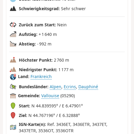
Schwierigkeitsgrad:
Sehr schwer
Zurück zum Start:
Nein
Aufstieg:
+ 1 640 m
Abstieg:
- 992 m
Höchster Punkt:
2 760 m
Niedrigster Punkt:
1 177 m
Land:
Frankreich
Bundesländer:
Alpen
,
Ecrins
,
Dauphiné
Gemeinde:
Vallouise
(05290)
Start:
N 44.839595° / E 6.47901°
Ziel:
N 44.767196° / E 6.32888°
IGN-Karte(n):
Ref. 3436ET, 3436ETR, 3437ET,
3437ETR, 3536OT, 3536OTR