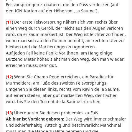
Felsvorsprüngen zu nähern, die den Pass verdecken (auf
den IGN-Karten auf der Höhe von „La Saume“).
(
11
) Der erste Felsvorsprung nähert sich von rechts über
einen Weg durch Geröll, der leicht aus den Augen verloren
wird, da er kaum markiert ist: Der Weg ist leichter zu finden,
wenn man sich ab den Ruinen bemüht, am rechten Ufer zu
bleiben und die Markierungen zu ignorieren.
Auf jeden Fall keine Panik: Vor Ihnen, am Hang einige
Dutzend Meter höher, sieht man den Weg, den man wieder
erreichen muss, sehr gut.
(
12
) Wenn Sie Champ Rond erreichen, ein Paradies für
Murmeltiere, am Fuße des zweiten Felsvorsprungs,
umgehen Sie diesen links, rechts vom Ravin de la Saume,
auf einem steilen, aber gut markierten Weg, der flacher
wird, bis Sie den Torrent de la Saume erreichen
(
13
) Überqueren Sie diesen problemlos zu Fuß.
Ab hier ist Vorsicht geboten:
Der Weg wird immer schmaler
und schieferhaltig, rutschig und beschwerlich: Manchmal
muss man die Hände zu Hilfe nehmen und die