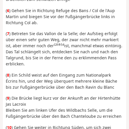
(
6
) Gehen Sie in Richtung Refuge des Bans / Col de l'Aup
Martin und biegen Sie vor der Fußgängerbrücke links in
Richtung Col ab.
(
7
) Betreten Sie das Vallon de la Selle; der Aufstieg erfolgt
über einen sehr guten Weg, der zwar nicht mehr markiert
GR®54
ist, aber immer noch der
ist, manchmal etwas eintönig.
Das Tal schlängelt sich, entdecken Sie nach und nach den
Talgrund, bis Sie in der Ferne den zu erklimmenden Pass
erblicken.
(
8
) Ein Schild weist auf den Eingang zum Nationalpark
Écrins hin, und der Weg überquert mehrere kleine Bäche
bis zur Fußgängerbrücke über den Bach Ravin du Blanc
(
9
) Die Brücke liegt kurz vor der Ankunft an der Hirtenhütte
Jas Lacroix
Bleiben Sie am linken Ufer des Wildbachs Selle, um die
Fußgängerbrücke über den Bach Chanteloube zu erreichen
(
10
) Gehen Sie weiter in Richtung Süden, um sich zwei