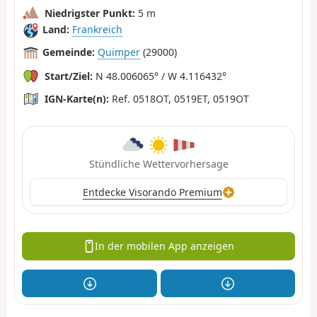
Niedrigster Punkt:
5 m
Land:
Frankreich
Gemeinde:
Quimper
(29000)
Start/Ziel:
N 48.006065° / W 4.116432°
IGN-Karte(n):
Ref. 0518OT, 0519ET, 0519OT
Stündliche Wettervorhersage
Entdecke Visorando Premium
In der mobilen App anzeigen