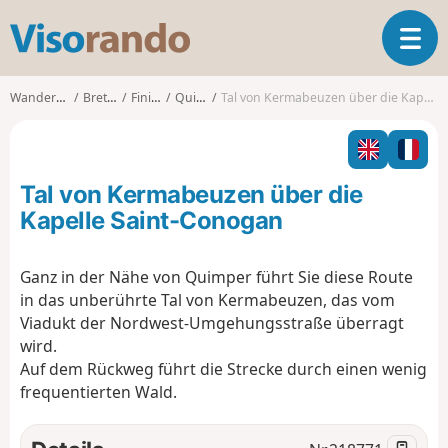
V
T
i
o
s
g
o
Wanderungen
Bretagne
Finistère
Quimper
Tal von Kermabeuzen über die Kapelle Saint-Conogan
g
r
l
a
e
n
n
d
Tal von Kermabeuzen über die
a
o
v
Kapelle Saint-Conogan
i
g
Ganz in der Nähe von Quimper führt Sie diese Route
a
in das unberührte Tal von Kermabeuzen, das vom
t
i
Viadukt der Nordwest-Umgehungsstraße überragt
o
wird.
n
Auf dem Rückweg führt die Strecke durch einen wenig
frequentierten Wald.