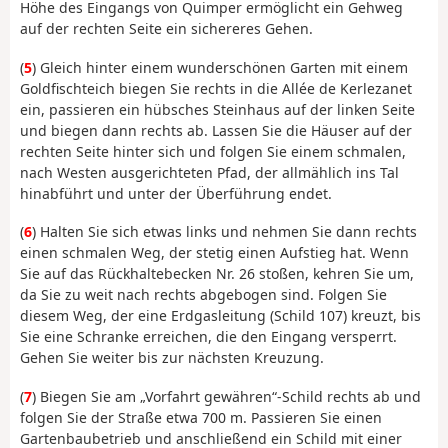
Höhe des Eingangs von Quimper ermöglicht ein Gehweg
auf der rechten Seite ein sichereres Gehen.
(
5
) Gleich hinter einem wunderschönen Garten mit einem
Goldfischteich biegen Sie rechts in die Allée de Kerlezanet
ein, passieren ein hübsches Steinhaus auf der linken Seite
und biegen dann rechts ab. Lassen Sie die Häuser auf der
rechten Seite hinter sich und folgen Sie einem schmalen,
nach Westen ausgerichteten Pfad, der allmählich ins Tal
hinabführt und unter der Überführung endet.
(
6
) Halten Sie sich etwas links und nehmen Sie dann rechts
einen schmalen Weg, der stetig einen Aufstieg hat. Wenn
Sie auf das Rückhaltebecken Nr. 26 stoßen, kehren Sie um,
da Sie zu weit nach rechts abgebogen sind. Folgen Sie
diesem Weg, der eine Erdgasleitung (Schild 107) kreuzt, bis
Sie eine Schranke erreichen, die den Eingang versperrt.
Gehen Sie weiter bis zur nächsten Kreuzung.
(
7
) Biegen Sie am „Vorfahrt gewähren“-Schild rechts ab und
folgen Sie der Straße etwa 700 m. Passieren Sie einen
Gartenbaubetrieb und anschließend ein Schild mit einer