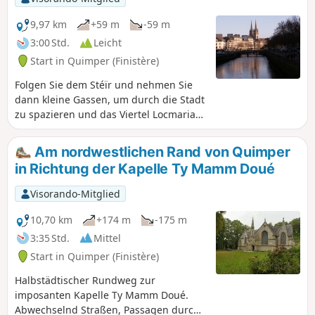
9,97 km
+59 m
-59 m
3:00 Std.
Leicht
Start in Quimper (Finistère)
Folgen Sie dem Stéïr und nehmen Sie
dann kleine Gassen, um durch die Stadt
zu spazieren und das Viertel Locmaria
mit seiner romanischen Kirche zu
erreichen. Folgen Sie dem Odet, dem
Am nordwestlichen Rand von Quimper
Hauptfluss, der durch Quimper fließt,
in Richtung der Kapelle Ty Mamm Doué
indem Sie dem alten Treidelpfad und
den Kais folgen.
Visorando-Mitglied
10,70 km
+174 m
-175 m
3:35 Std.
Mittel
Start in Quimper (Finistère)
Halbstädtischer Rundweg zur
imposanten Kapelle Ty Mamm Doué.
Abwechselnd Straßen, Passagen durch