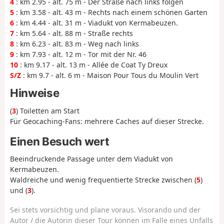
4
: km 2.95 - alt. 75 m - Der Straße nach links folgen
5
: km 3.58 - alt. 43 m - Rechts nach einem schönen Garten
6
: km 4.44 - alt. 31 m - Viadukt von Kermabeuzen.
7
: km 5.64 - alt. 88 m - Straße rechts
8
: km 6.23 - alt. 83 m - Weg nach links
9
: km 7.93 - alt. 12 m - Tor mit der Nr. 46
10
: km 9.17 - alt. 13 m - Allée de Coat Ty Dreux
S/Z
: km 9.7 - alt. 6 m - Maison Pour Tous du Moulin Vert
Hinweise
(
3
) Toiletten am Start
Für Geocaching-Fans: mehrere Caches auf dieser Strecke.
Einen Besuch wert
Beeindruckende Passage unter dem Viadukt von
Kermabeuzen.
Waldreiche und wenig frequentierte Strecke zwischen (
5
)
und (
3
).
Sei stets vorsichtig und plane voraus. Visorando und der
Autor / die Autorin dieser Tour können im Falle eines Unfalls