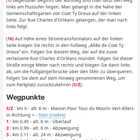
(
1
) Gegenüber beginnt der Aufstieg und man lässt den Weg
links am Flussufer liegen. Man gelangt in die Nähe der
Gemeinschaftsgärten von Coat Ty Dreux auf der linken
Seite. Zur Rue Charles d'Orléans gelangen, der man nach
links folgt.
(
10
) Auf Höhe eines Stromtransformators auf der linken
Seite biegen Sie rechts in den Fußweg „Allée de Coat Ty
Dreux“ ein. Folgen Sie diesem Weg, der auf die zuvor
verlassene Rue Charles d'Orléans mündet. Folgen Sie dieser
Straße einige Meter nach rechts und biegen Sie dann links
ab, um die Fußgängerbrücke über den Stéïr zu überqueren.
Folgen Sie dem auf dem Hinweg genommenen Weg, um
zum Parkplatz zurückzukehren (
S/Z
).
Wegpunkte
S/Z
: km 0 - alt. 6 m - Maison Pour Tous du Moulin Vert-Allers
in Richtung > -
Steïr (rivière)
1
: km 0.45 - alt. 6 m - Überlauf
2
: km 0.99 - alt. 6 m - Abzweigung
3
: km 2.11 - alt. 24 m - Abzweigung