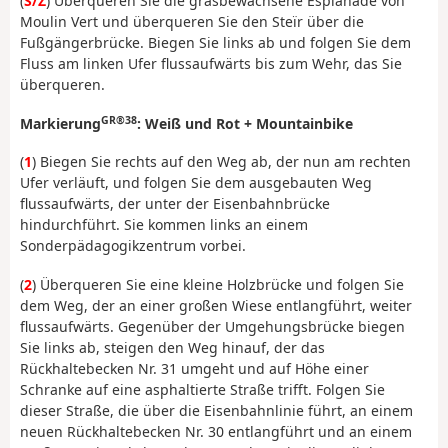
(
S/Z
) Überqueren Sie die grasbewachsene Esplanade von
Moulin Vert und überqueren Sie den Steïr über die
Fußgängerbrücke. Biegen Sie links ab und folgen Sie dem
Fluss am linken Ufer flussaufwärts bis zum Wehr, das Sie
überqueren.
GR®38
Markierung
: Weiß und Rot + Mountainbike
(
1
) Biegen Sie rechts auf den Weg ab, der nun am rechten
Ufer verläuft, und folgen Sie dem ausgebauten Weg
flussaufwärts, der unter der Eisenbahnbrücke
hindurchführt. Sie kommen links an einem
Sonderpädagogikzentrum vorbei.
(
2
) Überqueren Sie eine kleine Holzbrücke und folgen Sie
dem Weg, der an einer großen Wiese entlangführt, weiter
flussaufwärts. Gegenüber der Umgehungsbrücke biegen
Sie links ab, steigen den Weg hinauf, der das
Rückhaltebecken Nr. 31 umgeht und auf Höhe einer
Schranke auf eine asphaltierte Straße trifft. Folgen Sie
dieser Straße, die über die Eisenbahnlinie führt, an einem
neuen Rückhaltebecken Nr. 30 entlangführt und an einem