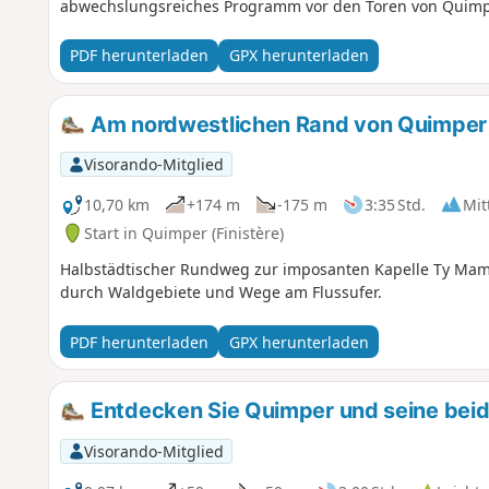
abwechslungsreiches Programm vor den Toren von Quimp
PDF herunterladen
GPX herunterladen
Am nordwestlichen Rand von Quimper 
Visorando-Mitglied
10,70 km
+174 m
-175 m
3:35 Std.
Mit
Start in Quimper (Finistère)
Halbstädtischer Rundweg zur imposanten Kapelle Ty Ma
durch Waldgebiete und Wege am Flussufer.
PDF herunterladen
GPX herunterladen
Entdecken Sie Quimper und seine beid
Visorando-Mitglied