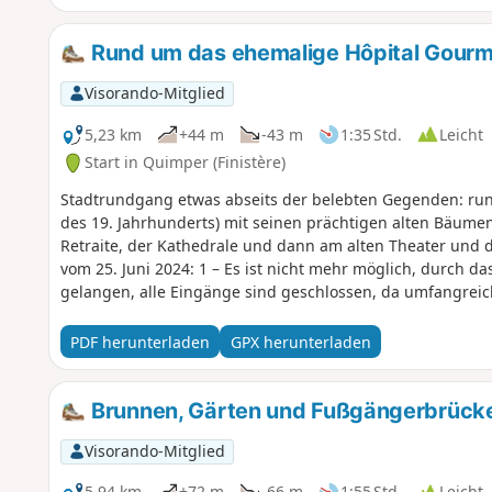
Rund um das ehemalige Hôpital Gourme
Visorando-Mitglied
5,23 km
+44 m
-43 m
1:35 Std.
Leicht
Start in Quimper (Finistère)
Stadtrundgang etwas abseits der belebten Gegenden: ru
des 19. Jahrhunderts) mit seinen prächtigen alten Bäume
Retraite, der Kathedrale und dann am alten Theater und dessen Garten. Achtung, Na
vom 25. Juni 2024: 1 – Es ist nicht mehr möglich, durch 
gelangen, alle Eingänge sind geschlossen, da umfangreic
Zugang mehr zum Park. 2 – Der Zugang zum Theater Max J
Bauarbeiten bis Januar 2025 gesperrt.
PDF herunterladen
GPX herunterladen
Brunnen, Gärten und Fußgängerbrück
Visorando-Mitglied
5,94 km
+72 m
-66 m
1:55 Std.
Leicht