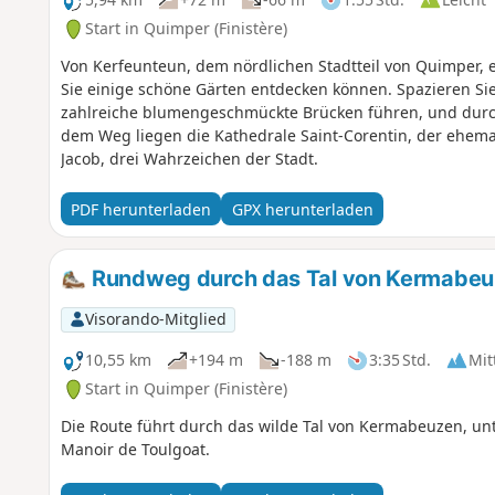
Start in Quimper (Finistère)
Von Kerfeunteun, dem nördlichen Stadtteil von Quimper, e
Sie einige schöne Gärten entdecken können. Spazieren Sie
zahlreiche blumengeschmückte Brücken führen, und durch
dem Weg liegen die Kathedrale Saint-Corentin, der ehema
Jacob, drei Wahrzeichen der Stadt.
PDF herunterladen
GPX herunterladen
Rundweg durch das Tal von Kermabe
Visorando-Mitglied
10,55 km
+194 m
-188 m
3:35 Std.
Mit
Start in Quimper (Finistère)
Die Route führt durch das wilde Tal von Kermabeuzen, u
Manoir de Toulgoat.