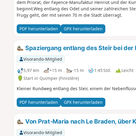
dem Priorat, der Fayence-Manufaktur Henriot und der Kuns
beginnt.Weg entlang des Odet und seiner zahlreichen Ste
Frugy geht, der mit seinen 70 m die Stadt überragt.
PDF herunterladen
GPX herunterladen
Spaziergang entlang des Steïr bei der 
Visorando-Mitglied
5,97 km
+15 m
-15 m
1:45 Std.
Leicht
Start in Quimper (Finistère)
Kleiner Rundweg entlang des Steïr, einem der Nebenflüsse
PDF herunterladen
GPX herunterladen
Von Prat-Maria nach Le Braden, über K
Visorando-Mitglied