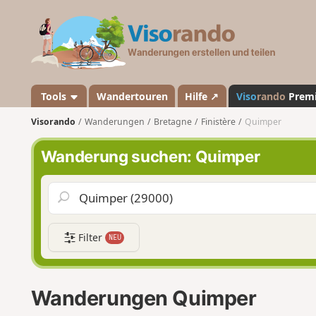
V
i
s
o
r
a
Tools
Wandertouren
Hilfe ↗
Viso
rando
Prem
n
Visorando
Wanderungen
Bretagne
Finistère
Quimper
d
o
Wanderung suchen: Quimper
Filter
NEU
Wanderungen Quimper