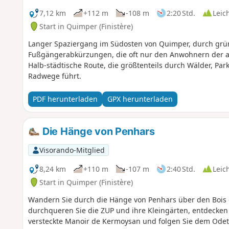
7,12 km
+112 m
-108 m
2:20 Std.
Leic
Start in Quimper (Finistère)
Langer Spaziergang im Südosten von Quimper, durch gr
Fußgängerabkürzungen, die oft nur den Anwohnern der a
Halb-städtische Route, die größtenteils durch Wälder, Pa
Radwege führt.
PDF herunterladen
GPX herunterladen
Die Hänge von Penhars
Visorando-Mitglied
8,24 km
+110 m
-107 m
2:40 Std.
Leic
Start in Quimper (Finistère)
Wandern Sie durch die Hänge von Penhars über den Bois 
durchqueren Sie die ZUP und ihre Kleingärten, entdecke
versteckte Manoir de Kermoysan und folgen Sie dem Odet 