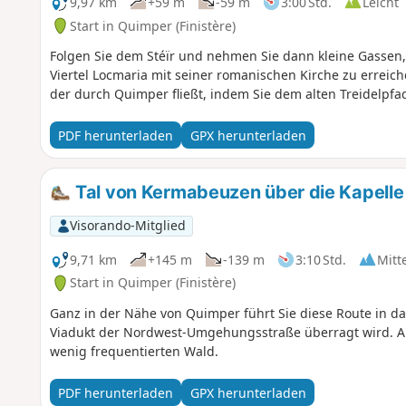
9,97 km
+59 m
-59 m
3:00 Std.
Leicht
Start in Quimper (Finistère)
Folgen Sie dem Stéïr und nehmen Sie dann kleine Gassen,
Viertel Locmaria mit seiner romanischen Kirche zu erreic
der durch Quimper fließt, indem Sie dem alten Treidelpfa
PDF herunterladen
GPX herunterladen
Tal von Kermabeuzen über die Kapell
Visorando-Mitglied
9,71 km
+145 m
-139 m
3:10 Std.
Mitt
Start in Quimper (Finistère)
Ganz in der Nähe von Quimper führt Sie diese Route in 
Viadukt der Nordwest-Umgehungsstraße überragt wird. Au
wenig frequentierten Wald.
PDF herunterladen
GPX herunterladen