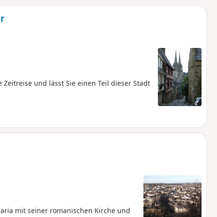
u
n
r
m
eitreise und lässt Sie einen Teil dieser Stadt
maria mit seiner romanischen Kirche und