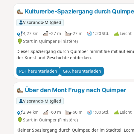
Kulturerbe-Spaziergang durch Quimpe
Visorando-Mitglied
4,27 km
+27 m
-27 m
1:20 Std.
Leicht
Start in Quimper (Finistère)
Dieser Spaziergang durch Quimper nimmt Sie mit auf eine Z
der Kunst und Geschichte entdecken.
PDF herunterladen
GPX herunterladen
Über den Mont Frugy nach Quimper
Visorando-Mitglied
2,94 km
+60 m
-60 m
1:00 Std.
Leicht
Start in Quimper (Finistère)
Kleiner Spaziergang durch Quimper, der im Stadtteil Loc