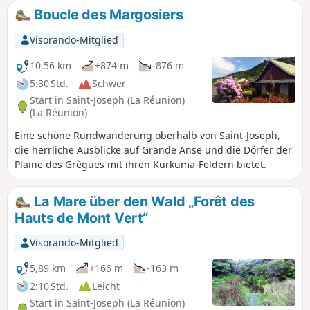
Entdeckungs- und Erholungsspaziergang
Boucle des Margosiers
mit einem schönen Ausblick von der Spitze
des Pitons. Strand, schattige Plätze,
Visorando-Mitglied
Picknickplätze und Aussichtspunkte auf das
Meer oder den Strand: Das ist
10,56 km
+874 m
-876 m
Gastfreundschaft auf La Réunion in
5:30 Std.
Schwer
Perfektion!
Start in Saint-Joseph (La Réunion)
(La Réunion)
Eine schöne Rundwanderung oberhalb von Saint-Joseph,
die herrliche Ausblicke auf Grande Anse und die Dörfer der
Plaine des Grègues mit ihren Kurkuma-Feldern bietet.
La Mare über den Wald „Forêt des
Hauts de Mont Vert“
Visorando-Mitglied
5,89 km
+166 m
-163 m
2:10 Std.
Leicht
Start in Saint-Joseph (La Réunion)