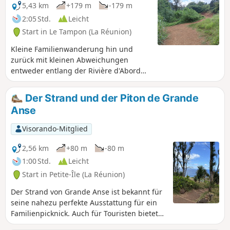
5,43 km
+179 m
-179 m
2:05 Std.
Leicht
Start in Le Tampon (La Réunion)
Kleine Familienwanderung hin und
zurück mit kleinen Abweichungen
entweder entlang der Rivière d'Abord
oder am Rande der Zuckerrohrfelder.
Auf dem Weg am Flussufer können Sie
Der Strand und der Piton de Grande
die in den Fels gehauenen Becken
Anse
bewundern.
Visorando-Mitglied
2,56 km
+80 m
-80 m
1:00 Std.
Leicht
Start in Petite-Île (La Réunion)
Der Strand von Grande Anse ist bekannt für
seine nahezu perfekte Ausstattung für ein
Familienpicknick. Auch für Touristen bietet
er die Gelegenheit zu einem eher kurzen