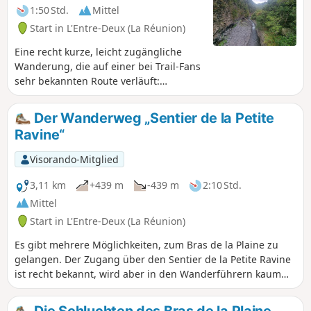
1:50 Std.
Mittel
Start in L'Entre-Deux (La Réunion)
Eine recht kurze, leicht zugängliche
Wanderung, die auf einer bei Trail-Fans
sehr bekannten Route verläuft:
Versuchen Sie nicht, mit denen
mitzuhalten, die für die Diagonale des
Der Wanderweg „Sentier de la Petite
Fous trainieren. Schnelles und tiefes
Ravine“
Eintauchen in die Natur in der Ravine
des Citrons; schöne Aussichtspunkte,
Visorando-Mitglied
viel Vegetation und Vögel. Schöne
Aussicht auf die Schlucht und den Fluss,
3,11 km
+439 m
-439 m
2:10 Std.
bevor es wieder bergauf geht.
Mittel
Start in L'Entre-Deux (La Réunion)
Es gibt mehrere Möglichkeiten, zum Bras de la Plaine zu
gelangen. Der Zugang über den Sentier de la Petite Ravine
ist recht bekannt, wird aber in den Wanderführern kaum
erwähnt! Dieser relativ kurze Weg endet direkt neben der
wunderschönen Caverne de la Petite Ravine. Wenn sich die
Die Schluchten des Bras de la Plaine