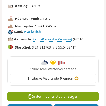
Abstieg:
- 371 m
Höchster Punkt:
1 017 m
Niedrigster Punkt:
645 m
Land:
Frankreich
Gemeinde:
Saint-Pierre (La Réunion)
(97410)
Start/Ziel:
S 21.312763° / E 55.545841°
Stündliche Wettervorhersage
Entdecke Visorando Premium
In der mobilen App anzeigen