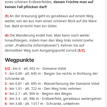
eines schönen Erdbeerfeldes,
dessen Früchte man auf
keinen Fall pflücken darf!
(
5
) An der Kreuzung geht es geradeaus auf einem Weg
weiter, von wo aus man einen schönen Blick auf die Mare
hat. Bald erreicht man ein Gitter.
(
6
) Die Wanderung endet hier. Man kann noch weiter
hinaufsteigen, indem man den Weg links nimmt (siehe
unter „Praktische Informationen“). Kehren Sie auf
demselben Weg zum Ausgangspunkt zurück (
S/Z
).
Wegpunkte
S/Z
: km 0 - alt. 652 m - Domaine Vidot
1
: km 0.09 - alt. 645 m - Biegen Sie rechts in Richtung der
Schranke ab
2
: km 0.81 - alt. 695 m - Wasserfassung der Domaine Vidot
3
: km 1.01 - alt. 722 m - Den Weg links nehmen
4
: km 2.7 - alt. 909 m - Beginn des Weges
5
: km 3.4 - alt. 996 m - Erdbeerfeld, geradeaus weitergehen
6
: km 3.68 - alt. 1 017 m - Schranke, umkehren