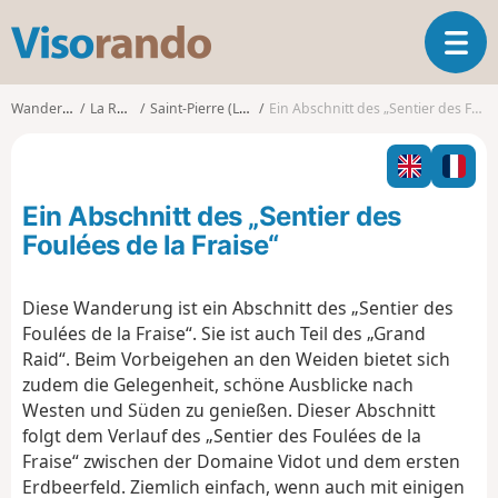
V
T
i
o
s
g
o
Wanderungen
La Réunion
Saint-Pierre (La Réunion)
Ein Abschnitt des „Sentier des Foulées de la Fraise“
g
r
l
a
e
n
n
d
Ein Abschnitt des „Sentier des
a
o
v
Foulées de la Fraise“
i
g
Diese Wanderung ist ein Abschnitt des „Sentier des
a
Foulées de la Fraise“. Sie ist auch Teil des „Grand
t
i
Raid“. Beim Vorbeigehen an den Weiden bietet sich
o
zudem die Gelegenheit, schöne Ausblicke nach
n
Westen und Süden zu genießen. Dieser Abschnitt
folgt dem Verlauf des „Sentier des Foulées de la
Fraise“ zwischen der Domaine Vidot und dem ersten
Erdbeerfeld. Ziemlich einfach, wenn auch mit einigen