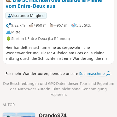
Gelegenheit bietet, zögern Sie nicht, im Fluss zu baden
vom Entre-Deux aus
oder sich die herrlichen Schluchten flussabwärts der Höhle
anzusehen: Versuchen Sie keines dieser beiden Vorhaben,
Visorando-Mitglied
wenn der Wasserstand zu hoch ist!
9,82 km
+960 m
-967 m
5:35 Std.
Mittel
Start in L'Entre-Deux (La Réunion)
Hier handelt es sich um eine außergewöhnliche
Wasserwanderung. Dieser Aufstieg am Bras de la Plaine
entlang durch die Schluchten ist eine Wanderung, die man
sich verdienen muss. Auf der gesamten Strecke reihen sich
Höhlen, Felsspalten und sehr enge Passagen aneinander,
Für mehr Wandertouren, benutze unsere
Suchmaschine
.
durch die das Licht nur schwer dringt. In diesem herrlichen
Gebiet werden Sie sehr oft nasse Füße bekommen, und
Die Beschreibungen und GPX-Daten dieser Tour sind Eigentum
genau das macht den Reiz dieser Wanderung aus. Das GPS
des Autors/der Autorin. Bitte nicht ohne Genehmigung
empfängt jedoch in den stark eingeschnittenen Abschnitten
kopieren.
sehr schlecht.
AUTOR
Orando974