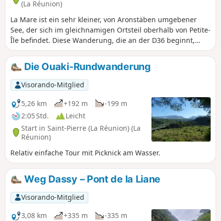
(La Réunion)
La Mare ist ein sehr kleiner, von Aronstäben umgebener
See, der sich im gleichnamigen Ortsteil oberhalb von Petite-
Île befindet. Diese Wanderung, die an der D36 beginnt,
führt durch den wunderschönen Wald „Forêt des Hauts de
Mont Vert“ und bietet am Ende der Strecke herrliche
Die Ouaki-Rundwanderung
Ausblicke auf den Süden der Insel sowie auf die Rivière des
Remparts, wobei man einen sehr gut begehbaren, von
Visorando-Mitglied
Aronstaben gesäumten Weg nimmt. Es besteht die
Möglichkeit, die Tour bis zum „Relais de Petite Île“ oder bis
5,26 km
+192 m
-199 m
zur „Domaine Vidot“ zu verlängern.
2:05 Std.
Leicht
Start in Saint-Pierre (La Réunion) (La
Réunion)
Relativ einfache Tour mit Picknick am Wasser.
Weg Dassy – Pont de la Liane
Visorando-Mitglied
3,08 km
+335 m
-335 m