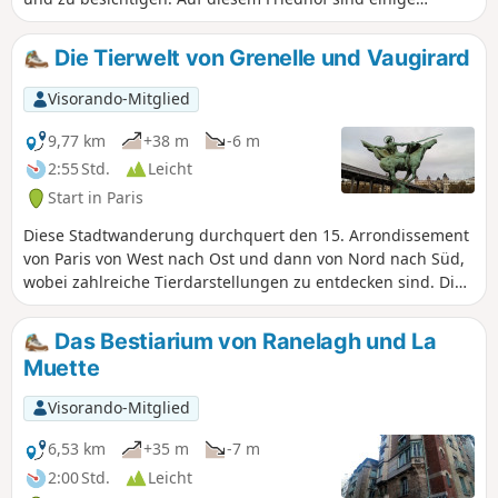
Persönlichkeiten begraben, und er umfasst auch einige
originelle Denkmäler.
Die Tierwelt von Grenelle und Vaugirard
Visorando-Mitglied
9,77 km
+38 m
-6 m
2:55 Std.
Leicht
Start in Paris
Diese Stadtwanderung durchquert den 15. Arrondissement
von Paris von West nach Ost und dann von Nord nach Süd,
wobei zahlreiche Tierdarstellungen zu entdecken sind. Die
Skulpturen im Parc Georges Brassens erinnern an die
Vergangenheit der Schlachthöfe von Vaugirard.
Das Bestiarium von Ranelagh und La
Muette
Visorando-Mitglied
6,53 km
+35 m
-7 m
2:00 Std.
Leicht