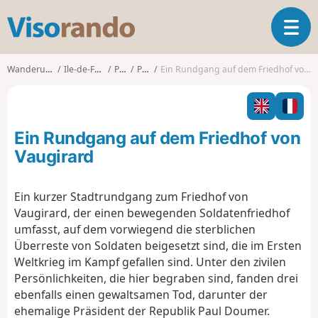
V
T
i
o
s
g
o
Wanderungen
Ile-de-France
Paris
Paris
Ein Rundgang auf dem Friedhof von Vaugirard
g
r
l
a
e
n
n
d
Ein Rundgang auf dem Friedhof von
a
o
v
Vaugirard
i
g
Ein kurzer Stadtrundgang zum Friedhof von
a
Vaugirard, der einen bewegenden Soldatenfriedhof
t
i
umfasst, auf dem vorwiegend die sterblichen
o
Überreste von Soldaten beigesetzt sind, die im Ersten
n
Weltkrieg im Kampf gefallen sind. Unter den zivilen
Persönlichkeiten, die hier begraben sind, fanden drei
ebenfalls einen gewaltsamen Tod, darunter der
ehemalige Präsident der Republik Paul Doumer.