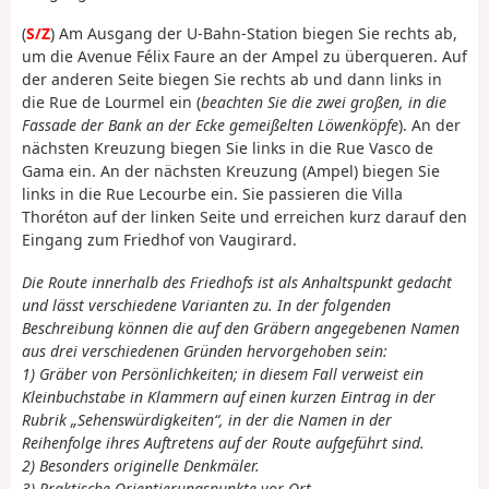
(
S/Z
) Am Ausgang der U-Bahn-Station biegen Sie rechts ab,
um die Avenue Félix Faure an der Ampel zu überqueren. Auf
der anderen Seite biegen Sie rechts ab und dann links in
die Rue de Lourmel ein (
beachten Sie die zwei großen, in die
Fassade der Bank an der Ecke gemeißelten Löwenköpfe
). An der
nächsten Kreuzung biegen Sie links in die Rue Vasco de
Gama ein. An der nächsten Kreuzung (Ampel) biegen Sie
links in die Rue Lecourbe ein. Sie passieren die Villa
Thoréton auf der linken Seite und erreichen kurz darauf den
Eingang zum Friedhof von Vaugirard.
Die Route innerhalb des Friedhofs ist als Anhaltspunkt gedacht
und lässt verschiedene Varianten zu. In der folgenden
Beschreibung können die auf den Gräbern angegebenen Namen
aus drei verschiedenen Gründen hervorgehoben sein:
1) Gräber von Persönlichkeiten; in diesem Fall verweist ein
Kleinbuchstabe in Klammern auf einen kurzen Eintrag in der
Rubrik „Sehenswürdigkeiten“, in der die Namen in der
Reihenfolge ihres Auftretens auf der Route aufgeführt sind.
2) Besonders originelle Denkmäler.
3) Praktische Orientierungspunkte vor Ort.