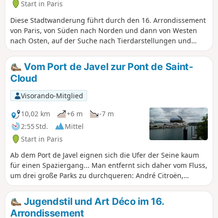
Start in Paris
Diese Stadtwanderung führt durch den 16. Arrondissement
von Paris, von Süden nach Norden und dann von Westen
nach Osten, auf der Suche nach Tierdarstellungen und
einer gewissen architektonischen Vielfalt, die für diesen
Arrondissement charakteristisch ist.
Vom Port de Javel zur Pont de Saint-
Cloud
Visorando-Mitglied
10,02 km
+6 m
-7 m
2:55 Std.
Mittel
Start in Paris
Ab dem Port de Javel eignen sich die Ufer der Seine kaum
für einen Spaziergang... Man entfernt sich daher vom Fluss,
um drei große Parks zu durchqueren: André Citroën,
Suzanne Lenglen und den Parc de l’Île Saint-Germain.
Anschließend gelangt man wieder auf den Treidelpfad mit
Jugendstil und Art Déco im 16.
seinen zahlreichen festgemachten Lastkähnen. Die
Arrondissement
Wanderung endet mit einem kurzen Abstecher in den Parc