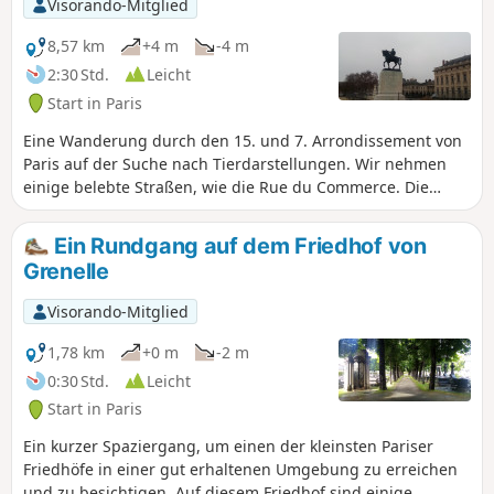
Visorando-Mitglied
Schließlich gelangt man in den 14.
Arrondissement und folgt der Trasse
8,57 km
+4 m
-4 m
der Petite Ceinture bis zur Porte
2:30 Std.
Leicht
d'Orléans.
Start in Paris
Eine Wanderung durch den 15. und 7. Arrondissement von
Paris auf der Suche nach Tierdarstellungen. Wir nehmen
einige belebte Straßen, wie die Rue du Commerce. Die
Überquerung des Champ de Mars bietet einen schönen
Blick auf den Eiffelturm.
Ein Rundgang auf dem Friedhof von
Grenelle
Visorando-Mitglied
1,78 km
+0 m
-2 m
0:30 Std.
Leicht
Start in Paris
Ein kurzer Spaziergang, um einen der kleinsten Pariser
Friedhöfe in einer gut erhaltenen Umgebung zu erreichen
und zu besichtigen. Auf diesem Friedhof sind einige