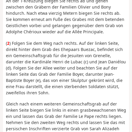
An der T-Kreuzung biegen Sie rechts ab und gehen
zwischen den Gräbern der Familien Olivier und Bony
hindurch. Nach etwa vierzig Metern biegen Sie rechts ab.
Sie kommen erneut am Fuße des Grabes mit dem betenden
Geistlichen vorbei und gelangen gegenüber dem Grab von
Adolphe Chérioux wieder auf die Allée Principale.
(
2
) Folgen Sie dem Weg nach rechts. Auf der linken Seite,
direkt hinter dem Grab des Ehepaars Buezac, befindet sich
ein Gemeinschaftsgrab für die Jesuiten von Grenelle,
darunter die Kardinäle Henri de Lubac (c) und Jean Daniélou
(d). Folgen Sie der Allee weiter und beachten Sie auf der
linken Seite das Grab der Familie Boyer, darunter Jean-
Baptiste Boyer (e), das von einer Skulptur gekrönt wird, die
eine Frau darstellt, die einen sterbenden Soldaten stützt,
zweifellos ihren Sohn.
Gleich nach einem weiteren Gemeinschaftsgrab auf der
linken Seite biegen Sie links in einen grasbewachsenen Weg
ein und lassen das Grab der Familie Le Pape rechts liegen.
Nehmen Sie den zweiten Weg rechts und lassen Sie das mit
persischen Inschriften verzierte Grab von Sarah Alizadeh