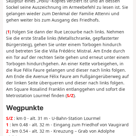
Skulptur eines „Poilu“-Kopfes verziert ist und an dessen
Sockel seine Auszeichnung im Armeebefehl zu lesen ist. Sie
gelangen wieder zum Denkmal der Familie Attenni und
gehen weiter bis zum Ausgang des Friedhofs.
(
1
) Folgen Sie dann der Rue Lecourbe nach links. Nehmen
Sie die erste Straße links (Metallschranke, gepflasterter
Bürgersteig), gehen Sie unter einem Torbogen hindurch
und betreten Sie die Villa Frédéric Mistral. Am Ende durch
ein Tor auf der rechten Seite gehen und erneut unter einem
Torbogen hindurchgehen. An einer Kette vorbeigehen, in
die Rue Félix Faure gelangen und dieser nach links folgen.
Am Ende die Avenue Félix Faure am Fußgängerüberweg auf
der linken Seite überqueren und dieser nach links folgen.
Am Square Rosalind Franklin entlanggehen und sofort die
Metrostation Lourmel finden (
S/Z
).
Wegpunkte
S/Z
: km 0 - alt. 31 m - U-Bahn-Station Lourmel
1
: km 0.48 - alt. 32 m - Eingang zum Friedhof von Vaugirard
2
: km 0.54 - alt. 32 m - Kreuzung – Grab von Adolphe