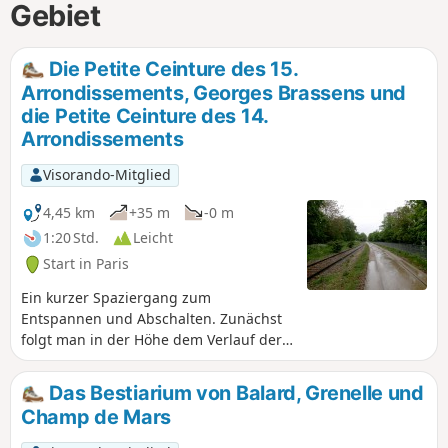
Gebiet
Die Petite Ceinture des 15.
Arrondissements, Georges Brassens und
die Petite Ceinture des 14.
Arrondissements
Visorando-Mitglied
4,45 km
+35 m
-0 m
1:20 Std.
Leicht
Start in Paris
Ein kurzer Spaziergang zum
Entspannen und Abschalten. Zunächst
folgt man in der Höhe dem Verlauf der
ehemaligen Eisenbahnstrecke Petite
Ceinture. Anschließend schlendert man
Das Bestiarium von Balard, Grenelle und
durch den Parc Georges Brassens, der
Champ de Mars
zahlreiche Möglichkeiten zum
Spazierengehen und Verweilen bietet.