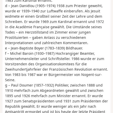
1983 zum Kardinal ernannt.
d – Jean Daniélou (1905–1974) 1938 zum Priester geweiht,
wurde er 1939–1940 zur Luftwaffe einberufen. Als Jesuit
widmete er einen Großteil seiner Zeit der Lehre und dem
Schreiben. Er wurde 1969 zum Kardinal ernannt und 1972
in die Académie Française gewählt. Die Umstände seines
Todes – ein Herzstillstand im Zimmer einer jungen
Prostituierten – gaben Anlass zu verschiedenen
Interpretationen und zahlreichen Kommentaren.
e – Jean-Baptiste Boyer (1783–1839) Bildhauer.
f – Michel Baroin (1930–1987) Hochrangiger Beamter,
Unternehmensleiter und Schriftsteller. 1986 wurde er zum
Vorsitzenden des Organisationskomitees für die
Zweihundertjahrfeier der Französischen Revolution ernannt.
Von 1983 bis 1987 war er Bürgermeister von Nogent-sur-
Seine.
g – Paul Doumer (1857–1932) Politiker, zwischen 1888 und
1910 mehrfach zum Abgeordneten gewählt und zwischen
1895 und 1926 mehrfach zum Minister ernannt. Er wurde
1927 zum Senatspräsidenten und 1931 zum Präsidenten der
Republik gewählt. Er wurde weniger als ein Jahr nach
Amtsantritt ermordet und ist bis heute der letzte Präsident