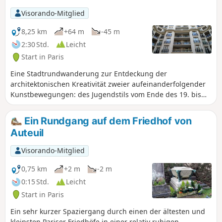
de Saint-Cloud, bevor man die gleichnamige Brücke
Visorando-Mitglied
überquert, um die Seine zu passieren.
8,25 km
+64 m
-45 m
2:30 Std.
Leicht
Start in Paris
Eine Stadtrundwanderung zur Entdeckung der
architektonischen Kreativität zweier aufeinanderfolgender
Kunstbewegungen: des Jugendstils vom Ende des 19. bis
zum Beginn des 20. Jahrhunderts und des Art Déco in der
Zwischenkriegszeit.
Ein Rundgang auf dem Friedhof von
Auteuil
Visorando-Mitglied
0,75 km
+2 m
-2 m
0:15 Std.
Leicht
Start in Paris
Ein sehr kurzer Spaziergang durch einen der ältesten und
kleinsten Pariser Friedhöfe in einer relativ ruhigen