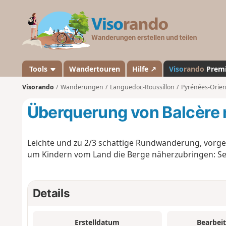
V
i
s
o
r
a
Tools
Wandertouren
Hilfe ↗
Viso
rando
Prem
n
Visorando
Wanderungen
Languedoc-Roussillon
Pyrénées-Orien
d
o
Überquerung von Balcère 
Leichte und zu 2/3 schattige Rundwanderung, vorges
um Kindern vom Land die Berge näherzubringen: Se
Details
Erstelldatum
Bearbei