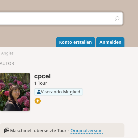
S
u
c
h
e
Konto erstellen
Anmelden
n
 Angles
AUTOR
cpcel
1 Tour
Visorando-Mitglied
Maschinell übersetzte Tour -
Originalversion