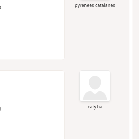
pyrenees catalanes
t
caty.ha
t