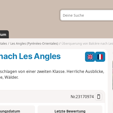
ium
tales
Les Angles (Pyrénées-Orientales)
Überquerung von Balcère nach Les
nach Les Angles
chlagen von einer zweiten Klasse. Herrliche Ausblicke,
e, Wälder.
Nr.
23170974
tungsdatum
Letzte Bewertung