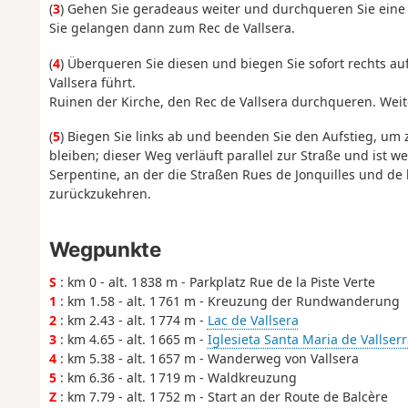
(
3
) Gehen Sie geradeaus weiter und durchqueren Sie eine Fl
Sie gelangen dann zum Rec de Vallsera.
(
4
) Überqueren Sie diesen und biegen Sie sofort rechts a
Vallsera führt.
Ruinen der Kirche, den Rec de Vallsera durchqueren. Wei
(
5
) Biegen Sie links ab und beenden Sie den Aufstieg, um 
bleiben; dieser Weg verläuft parallel zur Straße und ist 
Serpentine, an der die Straßen Rues de Jonquilles und de l
zurückzukehren.
Wegpunkte
S
: km 0 - alt. 1 838 m - Parkplatz Rue de la Piste Verte
1
: km 1.58 - alt. 1 761 m - Kreuzung der Rundwanderung
2
: km 2.43 - alt. 1 774 m -
Lac de Vallsera
3
: km 4.65 - alt. 1 665 m -
Iglesieta Santa Maria de Vallserr
4
: km 5.38 - alt. 1 657 m - Wanderweg von Vallsera
5
: km 6.36 - alt. 1 719 m - Waldkreuzung
Z
: km 7.79 - alt. 1 752 m - Start an der Route de Balcère