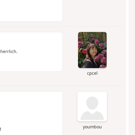
herrlich.
cpcel
youmbou
t