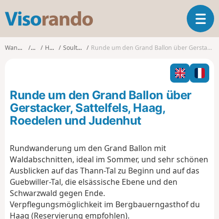
V
T
i
o
s
g
o
Wanderungen
Elsass
Haut-Rhin
Soultz-Haut-Rhin
Runde um den Grand Ballon über Gerstacker, Sattelfels, Haag, Roedelen und Judenhut
g
r
l
a
e
n
n
d
Runde um den Grand Ballon über
a
o
v
Gerstacker, Sattelfels, Haag,
i
Roedelen und Judenhut
g
a
t
Rundwanderung um den Grand Ballon mit
i
Waldabschnitten, ideal im Sommer, und sehr schönen
o
Ausblicken auf das Thann-Tal zu Beginn und auf das
n
Guebwiller-Tal, die elsässische Ebene und den
Schwarzwald gegen Ende.
Verpflegungsmöglichkeit im Bergbauerngasthof du
Haag (Reservierung empfohlen).