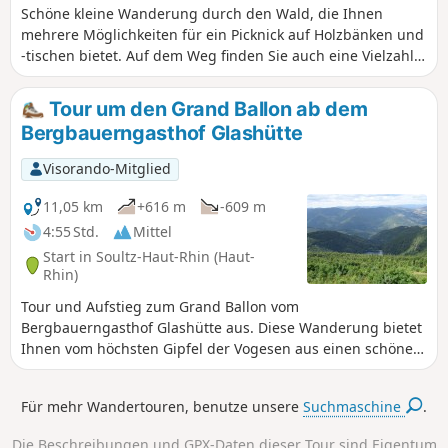
Schöne kleine Wanderung durch den Wald, die Ihnen
mehrere Möglichkeiten für ein Picknick auf Holzbänken und
-tischen bietet. Auf dem Weg finden Sie auch eine Vielzahl
von Bächen sowie einen Brunnen am Judenhut-Pass. Nach
einem Anstieg, der Ihre Beine etwa 1 km lang aufwärmt,
Tour um den Grand Ballon ab dem
genießen Sie den Rest der Wanderung, die Ihnen relativ
Bergbauerngasthof Glashütte
leicht vorkommt.
Visorando-Mitglied
11,05 km
+616 m
-609 m
4:55 Std.
Mittel
Start in Soultz-Haut-Rhin (Haut-
Rhin)
Tour und Aufstieg zum Grand Ballon vom
Bergbauerngasthof Glashütte aus. Diese Wanderung bietet
Ihnen vom höchsten Gipfel der Vogesen aus einen schönen
Ausblick auf die elsässische Ebene, den Schwarzwald und je
nach Wetterlage vielleicht sogar auf die Alpen.
Für mehr Wandertouren, benutze unsere
Suchmaschine
.
Die Beschreibungen und GPX-Daten dieser Tour sind Eigentum