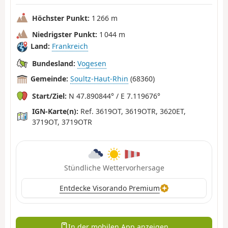
Höchster Punkt:
1 266 m
Niedrigster Punkt:
1 044 m
Land:
Frankreich
Bundesland:
Vogesen
Gemeinde:
Soultz-Haut-Rhin
(68360)
Start/Ziel:
N 47.890844° / E 7.119676°
IGN-Karte(n):
Ref. 3619OT, 3619OTR, 3620ET,
3719OT, 3719OTR
Stündliche Wettervorhersage
Entdecke Visorando Premium
In der mobilen App anzeigen