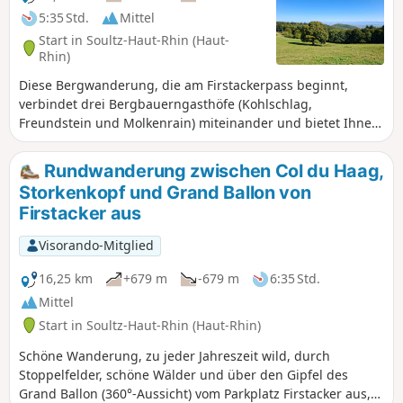
5:35 Std.
Mittel
Start in Soultz-Haut-Rhin (Haut-
Rhin)
Diese Bergwanderung, die am Firstackerpass beginnt,
verbindet drei Bergbauerngasthöfe (Kohlschlag,
Freundstein und Molkenrain) miteinander und bietet Ihnen
die Möglichkeit, das Hartmannswillerkopf-Denkmal zu
entdecken, ein berühmtes und blutiges deutsch-
Rundwanderung zwischen Col du Haag,
französisches Bergschlachtfeld aus dem Ersten Weltkrieg.
Storkenkopf und Grand Ballon von
Die Route führt abwechselnd durch Wälder, Weiden und
Firstacker aus
vorbei an historischen Überresten und verbindet auf subtile
Weise das Kulturerbe mit dem Bauernleben und der
Visorando-Mitglied
Waldatmosphäre, garniert mit herrlichen Aussichtspunkten.
16,25 km
+679 m
-679 m
6:35 Std.
Mittel
Start in Soultz-Haut-Rhin (Haut-Rhin)
Schöne Wanderung, zu jeder Jahreszeit wild, durch
Stoppelfelder, schöne Wälder und über den Gipfel des
Grand Ballon (360°-Aussicht) vom Parkplatz Firstacker aus,