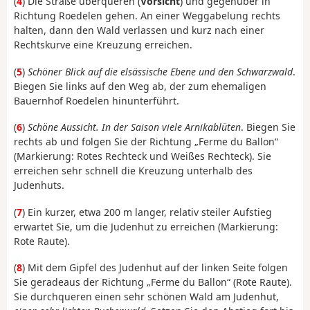
(
4
) Die Straße überqueren (
Vorsicht
) und gegenüber in
Richtung Roedelen gehen. An einer Weggabelung rechts
halten, dann den Wald verlassen und kurz nach einer
Rechtskurve eine Kreuzung erreichen.
(
5
)
Schöner Blick auf die elsässische Ebene und den Schwarzwald
.
Biegen Sie links auf den Weg ab, der zum ehemaligen
Bauernhof Roedelen hinunterführt.
(
6
)
Schöne Aussicht. In der Saison viele Arnikablüten
. Biegen Sie
rechts ab und folgen Sie der Richtung „Ferme du Ballon“
(Markierung: Rotes Rechteck und Weißes Rechteck). Sie
erreichen sehr schnell die Kreuzung unterhalb des
Judenhuts.
(
7
) Ein kurzer, etwa 200 m langer, relativ steiler Aufstieg
erwartet Sie, um die Judenhut zu erreichen (Markierung:
Rote Raute).
(
8
) Mit dem Gipfel des Judenhut auf der linken Seite folgen
Sie geradeaus der Richtung „Ferme du Ballon“ (Rote Raute).
Sie durchqueren einen sehr schönen Wald am Judenhut,