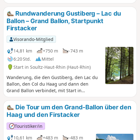
vorbei an den Stoppelfeldern des Gerstacker, den Haag-
Pass, die Umrundung des Storkenkopf im Wald und den
Rundwanderung Gustiberg – Lac du
Aufstieg zum Gipfel des Grand Ballon (Denkmal der Diables
Ballon – Grand Ballon, Startpunkt
Bleus und Radarstation) vor dem Abstieg über die
Firstacker
geänderte Route des GR®5 zwischen dem Col du Grand
Ballon (Restaurant La Vue des Alpes) und dem
Visorando-Mitglied
Bergbauerngasthof des Grand Ballon.
14,81 km
+750 m
-743 m
6:20 Std.
Mittel
Start in Soultz-Haut-Rhin (Haut-Rhin)
Wanderung, die den Gustiberg, den Lac du
Ballon, den Col du Haag und dann den
Grand Ballon verbindet, mit Start in
Firstacker und abwechslungsreichen
typischen Berglandschaften: Wälder,
Die Tour um den Grand-Ballon über den
Stoppelfelder, Weiden, Geröllhalden usw.
Haag und den Firstacker
Touristiker/in
10,61 km
+483 m
-483 m