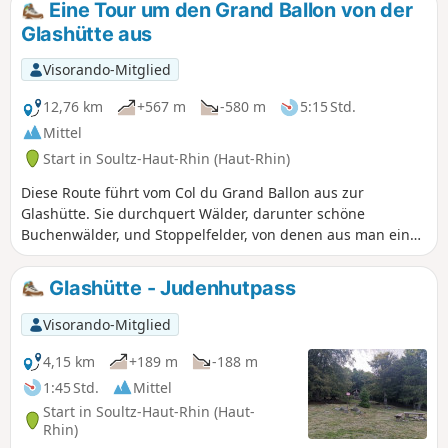
Eine Tour um den Grand Ballon von der
schattiger Picknickplatz sowie ein Unterstand und ein
Glashütte aus
Brunnen. Der Weg zum Firstacker verläuft am Hang
entlang, mit nur geringem Höhenunterschied, und führt
Visorando-Mitglied
über zahlreiche Bäche. Für den Rückweg zur Glashütte
folgen wir dem breiten Abstieg.
12,76 km
+567 m
-580 m
5:15 Std.
Mittel
Start in Soultz-Haut-Rhin (Haut-Rhin)
Diese Route führt vom Col du Grand Ballon aus zur
Glashütte. Sie durchquert Wälder, darunter schöne
Buchenwälder, und Stoppelfelder, von denen aus man eine
wunderschöne Aussicht genießen kann. Achtung, im Winter
sind Steigeisen und Schneeschuhe erforderlich.
Glashütte - Judenhutpass
Visorando-Mitglied
4,15 km
+189 m
-188 m
1:45 Std.
Mittel
Start in Soultz-Haut-Rhin (Haut-
Rhin)