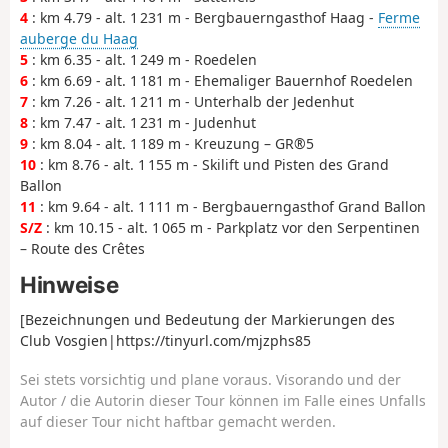
4
: km 4.79 - alt. 1 231 m - Bergbauerngasthof Haag -
Ferme
auberge du Haag
5
: km 6.35 - alt. 1 249 m - Roedelen
6
: km 6.69 - alt. 1 181 m - Ehemaliger Bauernhof Roedelen
7
: km 7.26 - alt. 1 211 m - Unterhalb der Jedenhut
8
: km 7.47 - alt. 1 231 m - Judenhut
9
: km 8.04 - alt. 1 189 m - Kreuzung – GR®5
10
: km 8.76 - alt. 1 155 m - Skilift und Pisten des Grand
Ballon
11
: km 9.64 - alt. 1 111 m - Bergbauerngasthof Grand Ballon
S/Z
: km 10.15 - alt. 1 065 m - Parkplatz vor den Serpentinen
– Route des Crêtes
Hinweise
[Bezeichnungen und Bedeutung der Markierungen des
Club Vosgien|https://tinyurl.com/mjzphs85
Sei stets vorsichtig und plane voraus. Visorando und der
Autor / die Autorin dieser Tour können im Falle eines Unfalls
auf dieser Tour nicht haftbar gemacht werden.