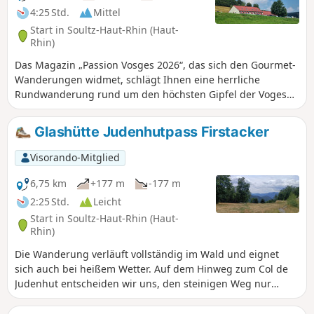
4:25 Std.
Mittel
Start in Soultz-Haut-Rhin (Haut-
Rhin)
Das Magazin „Passion Vosges 2026“, das sich den Gourmet-
Wanderungen widmet, schlägt Ihnen eine herrliche
Rundwanderung rund um den höchsten Gipfel der Vogesen
vor. Diese führt an dem Bergbauerngasthof du Grand-
Ballon vorbei und bietet atemberaubende Ausblicke.
Glashütte Judenhutpass Firstacker
Visorando-Mitglied
6,75 km
+177 m
-177 m
2:25 Std.
Leicht
Start in Soultz-Haut-Rhin (Haut-
Rhin)
Die Wanderung verläuft vollständig im Wald und eignet
sich auch bei heißem Wetter. Auf dem Hinweg zum Col de
Judenhut entscheiden wir uns, den steinigen Weg nur
teilweise zu nehmen und ziehen stattdessen den breiten
Pfad vor, der zum Pass führt. Dort erwartet uns ein schöner,