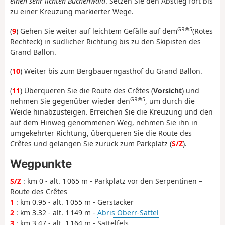
einen sehr lichten Buchenwald
. Setzen Sie den Abstieg fort bis
zu einer Kreuzung markierter Wege.
GR®5
(
9
) Gehen Sie weiter auf leichtem Gefälle auf dem
(Rotes
Rechteck) in südlicher Richtung bis zu den Skipisten des
Grand Ballon.
(
10
) Weiter bis zum Bergbauerngasthof du Grand Ballon.
(
11
) Überqueren Sie die Route des Crêtes (
Vorsicht
) und
GR®5
nehmen Sie gegenüber wieder den
, um durch die
Weide hinabzusteigen. Erreichen Sie die Kreuzung und den
auf dem Hinweg genommenen Weg, nehmen Sie ihn in
umgekehrter Richtung, überqueren Sie die Route des
Crêtes und gelangen Sie zurück zum Parkplatz (
S/Z
).
Wegpunkte
S/Z
: km 0 - alt. 1 065 m - Parkplatz vor den Serpentinen –
Route des Crêtes
1
: km 0.95 - alt. 1 055 m - Gerstacker
2
: km 3.32 - alt. 1 149 m -
Abris Oberr-Sattel
3
: km 3.47 - alt. 1 164 m - Sattelfels