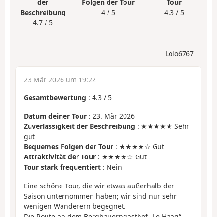
der
Folgen der Tour
Tour
Beschreibung
4 / 5
4.3 / 5
4.7 / 5
Lolo6767
23 Mär 2026 um 19:22
Gesamtbewertung
:
4.3
/
5
Datum deiner Tour
: 23. Mär 2026
Zuverlässigkeit der Beschreibung
: ★★★★★ Sehr
gut
Bequemes Folgen der Tour
: ★★★★☆ Gut
Attraktivität der Tour
: ★★★★☆ Gut
Tour stark frequentiert
: Nein
Eine schöne Tour, die wir etwas außerhalb der
Saison unternommen haben; wir sind nur sehr
wenigen Wanderern begegnet.
Die Route ab dem Bergbauerngasthof „Le Haag“