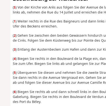
(
S
) Von der Kirche von Arès aus folgen Sie der Avenue de 
links ab, nehmen die Rue du 14 Juillet und erreichen die
(
1
) Weiter rechts in die Rue des Baigneurs und dann links
Ufer des Beckens erreichen.
(
2
) Gehen Sie zwischen den beiden Gewässern hindurch 
de Cirès. Folgen Sie dem Küstenweg bis zur Pointe des Qu
(
3
) Entlang der Austernbecken zum Hafen und dann zur Ki
(
4
) Biegen Sie rechts in den Boulevard de la Plage ein,
Sie zum Ufer. Biegen Sie links ab und gelangen Sie zur Pla
(
5
) Überqueren Sie diesen und nehmen Sie die zweite Stra
Sie dann rechts in die Avenue Vergniaud ein. Gehen Sie am
ab und folgen Sie dieser Avenue bis zur Avenue Camille R
(
6
) Biegen Sie rechts ab und dann schnell links in den Bo
Gabelung. Biegen Sie rechts in den Boulevard de Verdun a
des Port du Béley.