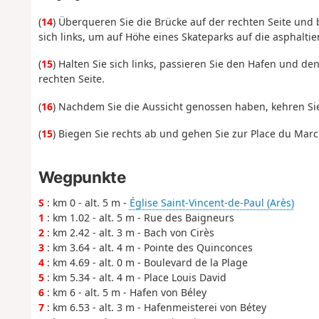
(
14
) Überqueren Sie die Brücke auf der rechten Seite und 
sich links, um auf Höhe eines Skateparks auf die asphaltie
(
15
) Halten Sie sich links, passieren Sie den Hafen und de
rechten Seite.
(
16
) Nachdem Sie die Aussicht genossen haben, kehren Si
(
15
) Biegen Sie rechts ab und gehen Sie zur Place du Mar
Wegpunkte
S
: km 0 - alt. 5 m -
Église Saint-Vincent-de-Paul (Arès)
1
: km 1.02 - alt. 5 m - Rue des Baigneurs
2
: km 2.42 - alt. 3 m - Bach von Cirès
3
: km 3.64 - alt. 4 m - Pointe des Quinconces
4
: km 4.69 - alt. 0 m - Boulevard de la Plage
5
: km 5.34 - alt. 4 m - Place Louis David
6
: km 6 - alt. 5 m - Hafen von Béley
7
: km 6.53 - alt. 3 m - Hafenmeisterei von Bétey