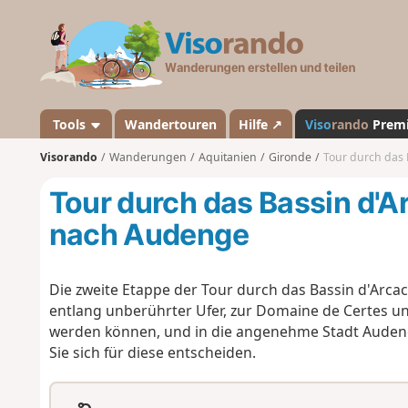
V
i
s
o
r
a
Tools
Wandertouren
Hilfe ↗
Viso
rando
Prem
n
Visorando
Wanderungen
Aquitanien
Gironde
Tour durch das 
d
o
Tour durch das Bassin d'A
nach Audenge
Die zweite Etappe der Tour durch das Bassin d'Arcac
entlang unberührter Ufer, zur Domaine de Certes
werden können, und in die angenehme Stadt Audeng
Sie sich für diese entscheiden.