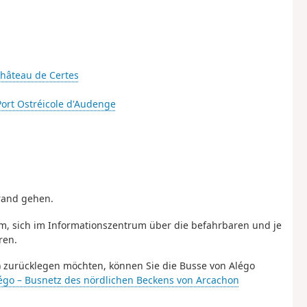
hâteau de Certes
Port Ostréicole d'Audenge
rand gehen.
sam, sich im Informationszentrum über die befahrbaren und je
ren.
) zurücklegen möchten, können Sie die Busse von Alégo
égo – Busnetz des nördlichen Beckens von Arcachon