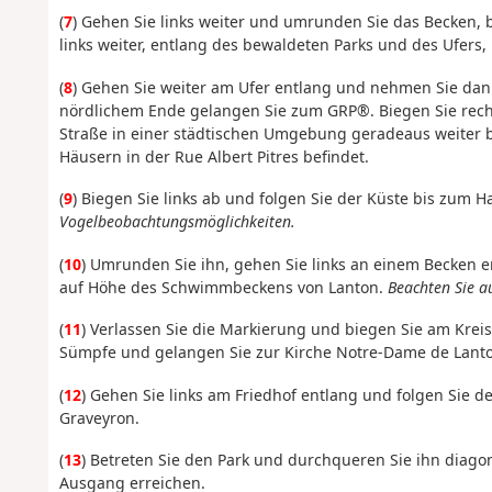
(
7
) Gehen Sie links weiter und umrunden Sie das Becken, 
links weiter, entlang des bewaldeten Parks und des Ufers,
(
8
) Gehen Sie weiter am Ufer entlang und nehmen Sie dan
nördlichem Ende gelangen Sie zum GRP®. Biegen Sie rechts
Straße in einer städtischen Umgebung geradeaus weiter bis
Häusern in der Rue Albert Pitres befindet.
(
9
) Biegen Sie links ab und folgen Sie der Küste bis zum H
Vogelbeobachtungsmöglichkeiten.
(
10
) Umrunden Sie ihn, gehen Sie links an einem Becken en
auf Höhe des Schwimmbeckens von Lanton.
Beachten Sie a
(
11
) Verlassen Sie die Markierung und biegen Sie am Kreis
Sümpfe und gelangen Sie zur Kirche Notre-Dame de Lanto
(
12
) Gehen Sie links am Friedhof entlang und folgen Sie
Graveyron.
(
13
) Betreten Sie den Park und durchqueren Sie ihn diago
Ausgang erreichen.