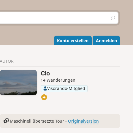
S
u
c
h
e
Konto erstellen
Anmelden
n
AUTOR
Clo
14 Wanderungen
Visorando-Mitglied
Maschinell übersetzte Tour -
Originalversion