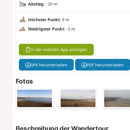
Abstieg:
- 20 m
Höchster Punkt:
9 m
Niedrigster Punkt:
-5 m
In der mobilen App anzeigen
GPX herunterladen
PDF herunterladen
Fotos
Beschreibung der Wandertour