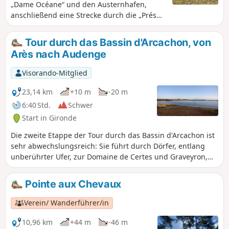
„Dame Océane“ und den Austernhafen,
anschließend eine Strecke durch die „Prés
Salés“. ⚠️ Hunde und Fahrräder sind im
Naturschutzgebiet „Prés Salés“ von Arès und
Tour durch das Bassin d'Arcachon, von
Lège-Cap-Ferret verboten.
Arès nach Audenge
Visorando-Mitglied
23,14 km
+10 m
-20 m
6:40 Std.
Schwer
Start in Gironde
Die zweite Etappe der Tour durch das Bassin d'Arcachon ist
sehr abwechslungsreich: Sie führt durch Dörfer, entlang
unberührter Ufer, zur Domaine de Certes und Graveyron,
wo weitere Wanderungen unternommen werden können,
und in die angenehme Stadt Audenge. Wenn Sie nur eine
Pointe aux Chevaux
Etappe machen möchten, sollten Sie sich für diese
entscheiden.
Verein/ Wanderführer/in
10,96 km
+44 m
-46 m