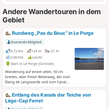
Andere Wandertouren in dem
Gebiet
Rundweg „Pas du Bouc“ in Le Porge
Visorando-Mitglied
6,72 km
+24 m
-21 m
2:00 Std.
Leicht
Start in Le Porge (Gironde)
Wanderung auf einem alten, 50 cm
breiten, aber freien Betonweg, der zum
Étang de Langouarde und zum Canal
des Étangs führt. Auf dem Rückweg gibt
es je nach Wasserstand des Kanals
Entlang des Kanals der Teiche von
mehrere Möglichkeiten, zum Parkplatz
Lège-Cap Ferret
zu gelangen, da sich durch den Bau der
neuen Schleuse ein sumpfiges Gebiet