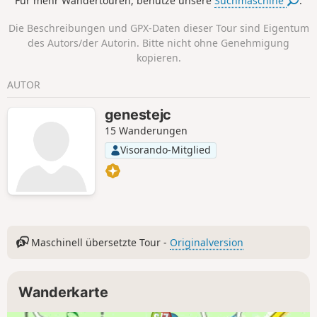
Für mehr Wandertouren, benutze unsere
Suchmaschine
.
der Kapelle der Villa Algérienne, führt
durch vier Austernzuchtdörfer zwischen
Die Beschreibungen und GPX-Daten dieser Tour sind Eigentum
Stränden und Pinien und endet an der
des Autors/der Autorin. Bitte nicht ohne Genehmigung
Pointe aux Chevaux.
kopieren.
AUTOR
genestejc
15 Wanderungen
Visorando-Mitglied
Maschinell übersetzte Tour -
Originalversion
Wanderkarte