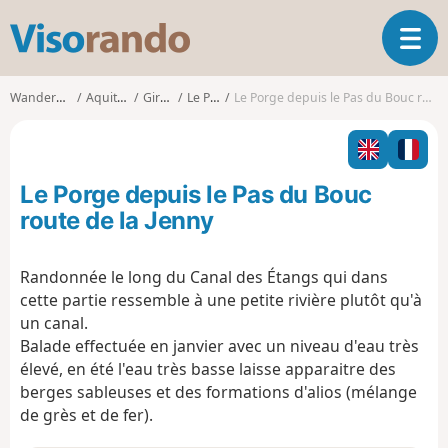
V
T
i
o
s
g
o
Wanderungen
Aquitanien
Gironde
Le Porge
Le Porge depuis le Pas du Bouc route de la Jenny
g
r
l
a
e
n
n
d
Le Porge depuis le Pas du Bouc
a
o
v
route de la Jenny
i
g
Randonnée le long du Canal des Étangs qui dans
a
cette partie ressemble à une petite rivière plutôt qu'à
t
i
un canal.
o
Balade effectuée en janvier avec un niveau d'eau très
n
élevé, en été l'eau très basse laisse apparaitre des
berges sableuses et des formations d'alios (mélange
de grès et de fer).