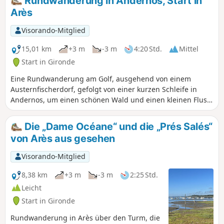
Rundwanderung in Andernos, Start in
Arès
Visorando-Mitglied
15,01 km
+3 m
-3 m
4:20 Std.
Mittel
Start in Gironde
Eine Rundwanderung am Golf, ausgehend von einem
Austernfischerdorf, gefolgt von einer kurzen Schleife in
Andernos, um einen schönen Wald und einen kleinen Fluss
zu genießen. Auf dem Rückweg schlage ich Ihnen vor, die
Wanderung zu verlängern und einen Abstecher in die
Die „Dame Océane“ und die „Prés Salés“
Salzwiesen zu machen.Die App Visorando ist im Wald von
von Arès aus gesehen
Andernos sehr zu empfehlen.
Visorando-Mitglied
8,38 km
+3 m
-3 m
2:25 Std.
Leicht
Start in Gironde
Rundwanderung in Arès über den Turm, die