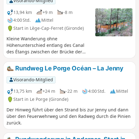
Visorando-Mitglied
gebildet hat.
13,94 km
+9 m
-8 m
4:00 Std.
Mittel
Start in Lège-Cap-Ferret (Gironde)
Kleine Wanderung ohne
Höhenunterschied entlang des Canal
des Étangs zwischen der Brücke der
D106E5 und der Brücke Pas du Bouc.
Auf diesem Abschnitt sieht der Kanal
Rundweg Le Porge Océan – La Jenny
aus wie ein kleiner Fluss voller Charme
und Wildheit, eine Art Miniatur-
Visorando-Mitglied
Amazonas, dessen Wasser
orangefarben schimmert. Nördlich des
13,75 km
+24 m
-22 m
4:00 Std.
Mittel
Pas du Bouc ist es noch ein Kanal,
Start in Le Porge (Gironde)
während er südlich der D106E5 den
Der Hinweg führt über den Strand bis zur Jenny und dann
Namen Courant de Lège annimmt und
über den Feuerwehrweg und den Radweg durch die Pinien
sich darauf vorbereitet, in die
zurück.
Salzwiesen des Bassin d'Arcachon zu
münden.