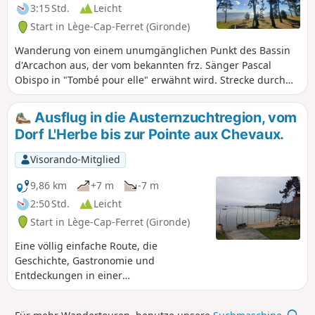
3:15 Std.
Leicht
Start in Lège-Cap-Ferret (Gironde)
Wanderung von einem unumgänglichen Punkt des Bassin
d'Arcachon aus, der vom bekannten frz. Sänger Pascal
Obispo in "Tombé pour elle" erwähnt wird. Strecke durch
den Wald, Zugang zum Meer über einen wilden Pass,
Wanderung am Rand der Wellen (vielleicht mit den Füßen
Ausflug in die Austernzuchtregion, vom
im Wasser), Rückweg durch den Wald zum
Dorf L'Herbe bis zur Pointe aux Chevaux.
Naturschutzgebiet der Reservoirs von Piraillan und zu den
Stränden des Becken von Arcachon und dem Austerndorf
Visorando-Mitglied
Grand Piquey. Eine abwechslungsreiche und reizvolle
Wanderung.
9,86 km
+7 m
-7 m
2:50 Std.
Leicht
Start in Lège-Cap-Ferret (Gironde)
Eine völlig einfache Route, die
Geschichte, Gastronomie und
Entdeckungen in einer
Postkartenkulisse vereint. Der fünf
Kilometer lange Weg beginnt am Rande