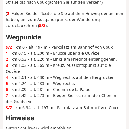
Straße bis nach Coux (achten Sie auf den Verkehr).
(
2
) Folgen Sie der Route, die Sie auf dem Hinweg genommen
haben, um zum Ausgangspunkt der Wanderung
zurückzukehren (
S/Z
).
Wegpunkte
S/Z
: km 0 - alt. 197 m - Parkplatz am Bahnhof von Coux
1
: km 0.15 - alt. 200 m - Brücke über die Ouvèze
2
: km 0.53 - alt. 220 m - Links am Friedhof entlanggehen.
3
: km 1.03 - alt. 265 m - Kreuz, Aussichtspunkt auf die
Ouvèze
4
: km 2.61 - alt. 430 m - Weg rechts auf den Bergrücken
5
: km 4.24 - alt. 433 m - Weg rechts
6
: km 5.09 - alt. 281 m - Chemin de la Palud
7
: km 5.42 - alt. 273 m - Biegen Sie rechts in den Chemin
des Grads ein.
S/Z
: km 6.94 - alt. 197 m - Parkplatz am Bahnhof von Coux
Hinweise
Gutes Schuhwerk wird empfohlen.