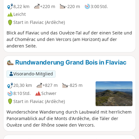
8,22 km
+220 m
-220 m
3:00 Std.
Leicht
Start in Flaviac (Ardèche)
Blick auf Flaviac und das Ouvèze-Tal auf der einen Seite und
auf Chomérac und den Vercors (am Horizont) auf der
anderen Seite.
Rundwanderung Grand Bois in Flaviac
Visorando-Mitglied
20,30 km
+827 m
-825 m
8:10 Std.
Schwer
Start in Flaviac (Ardèche)
Wunderschöne Wanderung durch Laubwald mit herrlichem
Panoramablick auf die Monts d'Ardèche, die Täler der
Ouvèze und der Rhône sowie den Vercors.