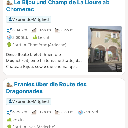
Le Bijou und Champ de La Lioure ab
Chomerac
Visorando-Mitglied
8,94 km
+166 m
-165 m
3:00 Std.
Leicht
Start in Chomérac (Ardèche)
Diese Route bietet Ihnen die
Möglichkeit, eine historische Stätte, das
Château Bijou, sowie die ehemalige
Mühle von Champ de Liourre zu
besichtigen und das Plateau du Coiron
Pranles über die Route des
zu erkunden.
Dragonnades
Visorando-Mitglied
6,29 km
+178 m
-180 m
2:20 Std.
Leicht
Start in Lyas (Ardèche)