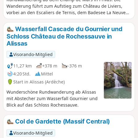
Wanderung führt zum Aufstieg zum Château de Liviers,
vorbei an den Escaliers de Ternis, dem Badesee La Neuve
und dem Weiler Ladreyt. Der Abstieg erfolgt über einen
schönen Weg bis zum Weiler Villeneuve. Auf dem Rückweg
Wasserfall Cascade du Gournier und
kann man über Le Petit Tournon bis zum Rocher de la
Schloss Château de Rochessauve in
Sorcière weitergehen.
Alissas
Visorando-Mitglied
11,27 km
+378 m
-376 m
4:20 Std.
Mittel
Start in Alissas (Ardèche)
Wunderschöne Rundwanderung ab Alissas
mit Abstecher zum Wasserfall Gournier und
Blick auf das Schloss Rochessauve.
Col de Gardette (Massif Central)
Visorando-Mitglied