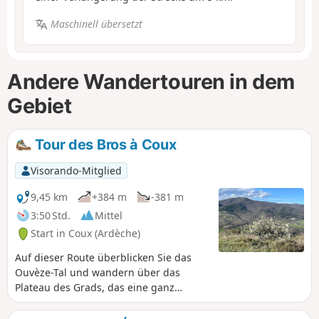
Maschinell übersetzt
Andere Wandertouren in dem
Gebiet
Tour des Bros à Coux
Visorando-Mitglied
9,45 km
+384 m
-381 m
3:50 Std.
Mittel
Start in Coux (Ardèche)
Auf dieser Route überblicken Sie das
Ouvèze-Tal und wandern über das
Plateau des Grads, das eine ganz
besondere Naturlandschaft bietet.