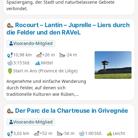
Treppen.
Spaziergang, der Stadt und naturbelassene Gebiete
verbindet.
Rocourt – Lantin – Juprelle – Liers durch
die Felder und den RAVeL
Visorando-Mitglied
10,98 km
+26 m
-24 m
3:15 Std.
Mittel
Start in Ans (Province de Liège)
Angenehme und einfache Wanderung
durch Felder, auf denen sich
traditionelle Kulturen wie Rüben,
Weizen und Wintergerste abwechseln,
manchmal unterbrochen von Kartoffel-,
Der Parc de la Chartreuse in Grivegnée
Mais- oder sogar Leinsfeldern. Die
Wanderung führt vorbei am berühmten
Visorando-Mitglied
Gefängnis von Lantin und dem Fort de
Lantin (eine der zwölf Festungen, die
3,02 km
+52 m
-56 m
1:00 Std.
Leicht