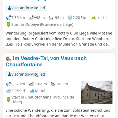
Visorando-Mitglied
7,30 km
+98 m
-94 m
2:20 Std.
Leicht
Start in Oupeye (Province de Liège)
Wanderung, organisiert vom Rotary Club Liège Ville Mosane
und dem Rotary Club Liège Rive Droite. Start am Weinberg
„Les Trois Rois“, vorbei an der Mühle von Grenade und dem
Weinkeller von Liège, Erkundung der Weinberge von „Les
Trois Rois“.
Im Vesdre-Tal, von Vaux nach
Chaudfontaine
Visorando-Mitglied
8,87 km
+186 m
-180 m
3:05 Std.
Mittel
Start in Chaudfontaine (Province de
Liège)
Eine schöne Wanderung, die Sie zum Soldatenfriedhof und
zur Festung Chaudfontaine am Rande der Western-City