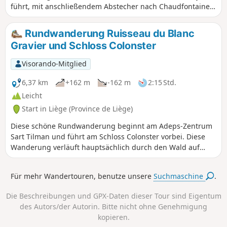
führt, mit anschließendem Abstecher nach Chaudfontaine
und seinem Casino. Zum Abschluss entdecken Sie den
herrlichen Parc Hauster
Rundwanderung Ruisseau du Blanc
Gravier und Schloss Colonster
Visorando-Mitglied
6,37 km
+162 m
-162 m
2:15 Std.
Leicht
Start in Liège (Province de Liège)
Diese schöne Rundwanderung beginnt am Adeps-Zentrum
Sart Tilman und führt am Schloss Colonster vorbei. Diese
Wanderung verläuft hauptsächlich durch den Wald auf
kleinen Wegen, die mit einem Kinderwagen nicht befahrbar
sind.
Für mehr Wandertouren, benutze unsere
Suchmaschine
.
Die Beschreibungen und GPX-Daten dieser Tour sind Eigentum
des Autors/der Autorin. Bitte nicht ohne Genehmigung
kopieren.