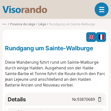
V
T
i
o
s
g
o
•••
Province de Liège
Liège
Rundgang um Sainte-Walburge
g
r
l
a
e
n
n
d
Rundgang um Sainte-Walburge
a
o
v
i
Diese Wanderung führt rund um Sainte-Walburge
g
durch einige Halden. Ausgehend von der Halde
a
Sainte-Barbe et Tonne führt die Route durch den Parc
t
Jean Lejeune und anschließend an den Halden
i
o
Batterie Ancien und Nouveau vorbei.
n
Details
Nr.
93870689