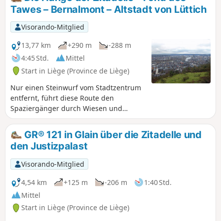
Tawes – Bernalmont – Altstadt von Lüttich
Visorando-Mitglied
13,77 km
+290 m
-288 m
4:45 Std.
Mittel
Start in Liège (Province de Liège)
Nur einen Steinwurf vom Stadtzentrum
entfernt, führt diese Route den
Spaziergänger durch Wiesen und
Wälder, vorbei an belebten Stadtvierteln
und Straßen, und bietet dabei
GR® 121 in Glain über die Zitadelle und
atemberaubende Ausblicke auf die
den Justizpalast
Stadt und das Maastal. Nicht selten
begegnet man einer Schaf- oder
Visorando-Mitglied
Kuhherde. Auch die
Bergbauvergangenheit der Region ist
4,54 km
+125 m
-206 m
1:40 Std.
noch präsent. Am tiefsten Punkt der
Mittel
Route durchquert man die Altstadt von
Start in Liège (Province de Liège)
Lüttich mit ihren Sackgassen und