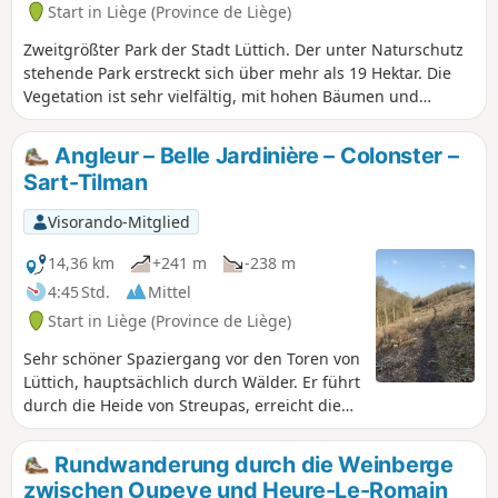
Ende des 19. Jahrhunderts zur
Start in Liège (Province de Liège)
Verteidigung von Lüttich errichtet
Zweitgrößter Park der Stadt Lüttich. Der unter Naturschutz
wurden) und kehrt über den RAVeL
stehende Park erstreckt sich über mehr als 19 Hektar. Die
(Réseau Autonome des Voies Lentes,
Vegetation ist sehr vielfältig, mit hohen Bäumen und
autonomes Netz für langsame
Heideflächen auf einem teilweise hügeligen Gelände mit
Fortbewegungsmittel), der auf der
einigen schönen Aussichtspunkten auf die Stadt. Ein idealer
ehemaligen Eisenbahnstrecke Liers-Ans
Angleur – Belle Jardinière – Colonster –
Ort für einen Spaziergang mit oder ohne Hund.
gebaut wurde, zum Ausgangspunkt
Sart-Tilman
zurück.
Visorando-Mitglied
14,36 km
+241 m
-238 m
4:45 Std.
Mittel
Start in Liège (Province de Liège)
Sehr schöner Spaziergang vor den Toren von
Lüttich, hauptsächlich durch Wälder. Er führt
durch die Heide von Streupas, erreicht die
Ourthe und verläuft parallel zu ihr bis zum
Schloss Colonster, um dann durch die
Rundwanderung durch die Weinberge
Wälder von Sart Tilman zurückzukehren.
zwischen Oupeye und Heure-Le-Romain