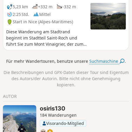
sogar baden.
5,23 km
+332 m
-332 m
2:25 Std.
Mittel
Start in Nice (Alpes-Maritimes)
Diese Wanderung am Stadtrand
beginnt im Stadtteil Saint-Roch und
führt Sie zum Mont Vinaigrier, der zum
Conservatoire du Littoral gehört und
vom Département des Alpes-Maritimes
Für mehr Wandertouren, benutze unsere
Suchmaschine
.
verwaltet wird. Dieses ehemalige
landwirtschaftliche Anwesen besteht
Die Beschreibungen und GPX-Daten dieser Tour sind Eigentum
insbesondere aus einem schönen
des Autors/der Autorin. Bitte nicht ohne Genehmigung
Olivenhain, der von einer Klippe
kopieren.
überragt wird, und einem
Gipfelplateau, das einen herrlichen
AUTOR
Ausblick auf die Rade de Villefranche
und die Baie des Anges bietet.
osiris130
184 Wanderungen
Visorando-Mitglied