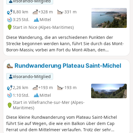
Visorando-Mitglied
Wanderung zu jeder Tageszeit und zu
jeder Jahreszeit zu unternehmen. Die
8,80 km
+328 m
-331 m
südlichen Pflanzen und die prächtigen
3:25 Std.
Mittel
Villen des Mont Boron prägen diese
Start in Nice (Alpes-Maritimes)
leichte Wanderung.
Diese Wanderung, die an verschiedenen Punkten der
Strecke begonnen werden kann, führt Sie durch das Mont-
Boron-Massiv, vorbei am Fort du Mont-Alban, den
Wohnvierteln von Villefranche und dem Küstenweg vom
Hafenbecken von Villefranche-sur-Mer zum Hafen von
Rundwanderung Plateau Saint-Michel
Nizza, vorbei an der Pointe des Sans-Culottes und dem Cap
de Nice. Diese Wanderung durch städtische, waldreiche
Visorando-Mitglied
und küstennahe Gebiete trainiert dank zahlreicher Treppen
Ihre Waden!
2,26 km
+193 m
-193 m
1:10 Std.
Mittel
Start in Villefranche-sur-Mer (Alpes-
Maritimes)
Diese kleine Rundwanderung vom Plateau Saint-Michel
führt Sie auf Wegen, die wie ein Balkon über dem Cap
Ferrat und dem Mittelmeer verlaufen. Trotz der sehr