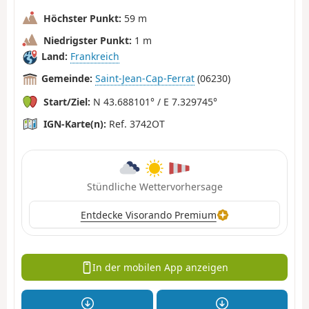
Höchster Punkt:
59 m
Niedrigster Punkt:
1 m
Land:
Frankreich
Gemeinde:
Saint-Jean-Cap-Ferrat
(06230)
Start/Ziel:
N 43.688101° / E 7.329745°
IGN-Karte(n):
Ref. 3742OT
Stündliche Wettervorhersage
Entdecke Visorando Premium
In der mobilen App anzeigen