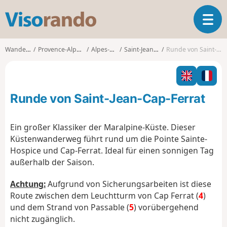
V
T
i
o
s
g
o
Wanderungen
Provence-Alpes-Côte d'Azur
Alpes-Maritimes
Saint-Jean-Cap-Ferrat
Runde von Saint-Jean-Cap-Ferrat
g
r
l
a
e
n
n
d
Runde von Saint-Jean-Cap-Ferrat
a
o
v
i
Ein großer Klassiker der Maralpine-Küste. Dieser
g
Küstenwanderweg führt rund um die Pointe Sainte-
a
Hospice und Cap-Ferrat. Ideal für einen sonnigen Tag
t
außerhalb der Saison.
i
o
Achtung:
Aufgrund von Sicherungsarbeiten ist diese
n
Route zwischen dem Leuchtturm von Cap Ferrat (
4
)
und dem Strand von Passable (
5
) vorübergehend
nicht zugänglich.