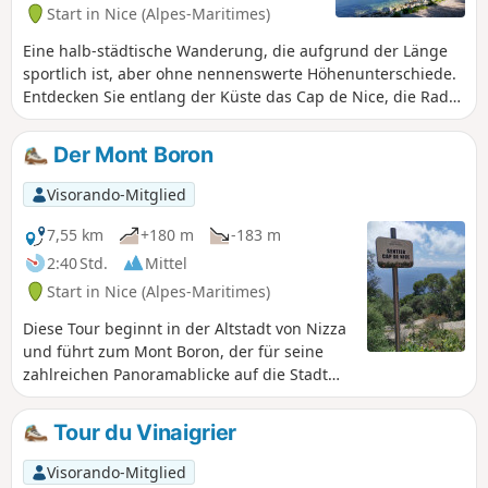
Start in Nice (Alpes-Maritimes)
Eine halb-städtische Wanderung, die aufgrund der Länge
sportlich ist, aber ohne nennenswerte Höhenunterschiede.
Entdecken Sie entlang der Küste das Cap de Nice, die Rade
de Villefranche und die komplette Umrundung des Cap
Ferrat über die Pointe Sainte-Hospice mit Blick auf die Bucht
Der Mont Boron
von Beaulieu und das Dorf Èze. Diese Wanderung sollte
vorzugsweise im Herbst oder Winter unternommen werden,
Visorando-Mitglied
um die Hitze zu vermeiden.
7,55 km
+180 m
-183 m
2:40 Std.
Mittel
Start in Nice (Alpes-Maritimes)
Diese Tour beginnt in der Altstadt von Nizza
und führt zum Mont Boron, der für seine
zahlreichen Panoramablicke auf die Stadt
sowie auf die Bucht von Villefranche-sur-Mer
und das Cap Ferrat bekannt ist. Der
Tour du Vinaigrier
Rückweg über den Küstenweg ist sehr
reizvoll und je nach Jahreszeit kann man
Visorando-Mitglied