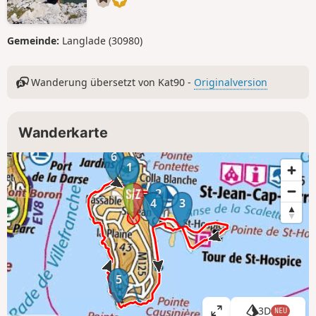
Gemeinde:
Langlade (30980)
Wanderung übersetzt von Kat90 -
Originalversion
Wanderkarte
6
1
2
4
3
5
3D
NEU