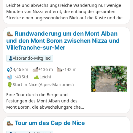
Leichte und abwechslungsreiche Wanderung nur wenige
Minuten von Nizza entfernt, die entlang der gesamten
Strecke einen ungewöhnlichen Blick auf die Küste und die
Bucht von Villefranche und Beaulieu bietet. Eine steile, aber
ungefährliche Passage sorgt für Spannung auf den letzten
Rundwanderung um den Mont Alban
Serpentinen des Aufstiegs. Am besten bei schönem Wetter
und den Mont Boron zwischen Nizza und
oder im Altweibersommer, um das Meer zu genießen. Die
Villefranche-sur-Mer
Route ist nicht für Personen geeignet, die unter
Höhenangst leiden. Siehe praktische Informationen und
Visorando-Mitglied
Hinweise.
4,46 km
+136 m
-142 m
1:40 Std.
Leicht
Start in Nice (Alpes-Maritimes)
Eine Tour durch die Berge und
Festungen des Mont Alban und des
Mont Boron, die abwechslungsreiche
Ausblicke auf die Bucht von
Villefranche-sur-Mer, Nizza und die Baie
Tour um das Cap de Nice
des Anges bietet. Zahlreiche Passagen
im Unterholz ermöglichen es, diese