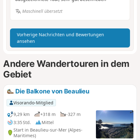
Maschinell übersetzt
Vorherige Nachrichten und Bewertungen
ansehen
Andere Wandertouren in dem
Gebiet
Die Balkone von Beaulieu
Visorando-Mitglied
9,29 km
+318 m
-327 m
3:35 Std.
Mittel
Start in Beaulieu-sur-Mer (Alpes-
Maritimes)