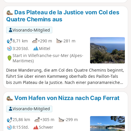
geringen Entfernung sollten Sie den Schwierigkeitsgrad
dieser Wanderung auf rutschigen und steinigen Wegen
Das Plateau de la Justice vom Col des
nicht unterschätzen. Achtung, die vorgeschlagene Route
Quatre Chemins aus
überquert eine Straße, die Moyenne Corniche (RM 6007).
Diese Passage ist gefährlich und sollte mit größter Vorsicht
Visorando-Mitglied
begangen werden.
8,71 km
+290 m
-281 m
3:20 Std.
Mittel
Start in Villefranche-sur-Mer (Alpes-
Maritimes)
Diese Wanderung, die am Col des Quatre Chemins beginnt,
führt Sie über einen Kammweg oberhalb des Paillon-Tals
bis zum Plateau de la Justice. Nach einer panoramareichen
Passage über den Mont Fourche und den Mont Leuze
steigen Sie wieder hinunter zur Grande Corniche, um zum
Vom Hafen von Nizza nach Cap Ferrat
Ausgangspunkt zurückzukehren.
Visorando-Mitglied
25,86 km
+305 m
-299 m
8:15 Std.
Schwer