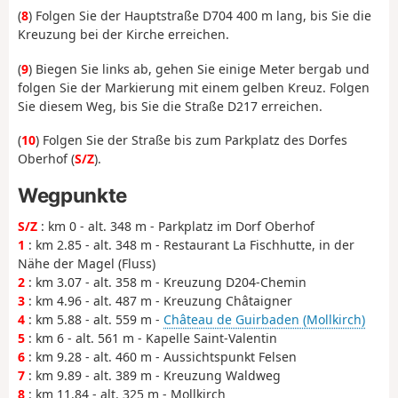
(
8
) Folgen Sie der Hauptstraße D704 400 m lang, bis Sie die
Kreuzung bei der Kirche erreichen.
(
9
) Biegen Sie links ab, gehen Sie einige Meter bergab und
folgen Sie der Markierung mit einem gelben Kreuz. Folgen
Sie diesem Weg, bis Sie die Straße D217 erreichen.
(
10
) Folgen Sie der Straße bis zum Parkplatz des Dorfes
Oberhof (
S/Z
).
Wegpunkte
S/Z
: km 0 - alt. 348 m - Parkplatz im Dorf Oberhof
1
: km 2.85 - alt. 348 m - Restaurant La Fischhutte, in der
Nähe der Magel (Fluss)
2
: km 3.07 - alt. 358 m - Kreuzung D204-Chemin
3
: km 4.96 - alt. 487 m - Kreuzung Châtaigner
4
: km 5.88 - alt. 559 m -
Château de Guirbaden (Mollkirch)
5
: km 6 - alt. 561 m - Kapelle Saint-Valentin
6
: km 9.28 - alt. 460 m - Aussichtspunkt Felsen
7
: km 9.89 - alt. 389 m - Kreuzung Waldweg
8
: km 11.84 - alt. 325 m - Mollkirch