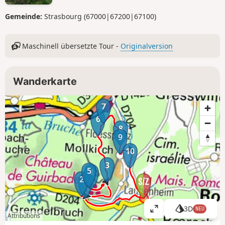
Gemeinde:
Strasbourg (67000|67200|67100)
Maschinell übersetzte Tour -
Originalversion
Wanderkarte
7
6
8
9
10
3
5
4
2
1
3D
NEU
K
Attributions
a