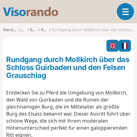
V
T
i
o
s
g
o
Wanderungen
Elsass
Bas-Rhin
Rosheim
Rundgang durch Mollkirch über das Schloss Guirbaden und den Felsen Grauschlag
g
r
l
a
e
n
n
d
Rundgang durch Mollkirch über das
a
o
v
Schloss Guirbaden und den Felsen
i
Grauschlag
g
a
t
Entdecken Sie zu Pferd die Umgebung von Mollkirch,
i
den Wald von Guirbaden und die Ruinen der
o
gleichnamigen Burg, die im Mittelalter als größte
n
Burg des Elsass bekannt war. Dieser Ausritt führt über
schöne Wege, die sich mit ihrem moderaten
Höhenunterschied perfekt für einen galoppierenden
Ritt eignen.