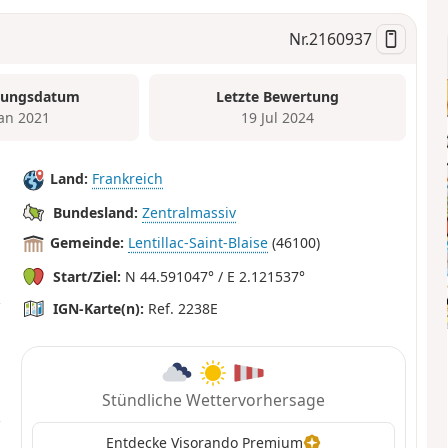
Nr.
2160937
tungsdatum
Letzte Bewertung
Jan 2021
19 Jul 2024
Land:
Frankreich
Bundesland:
Zentralmassiv
Gemeinde:
Lentillac-Saint-Blaise
(46100)
Start/Ziel:
N 44.591047° / E 2.121537°
IGN-Karte(n):
Ref. 2238E
Stündliche Wettervorhersage
Entdecke Visorando Premium