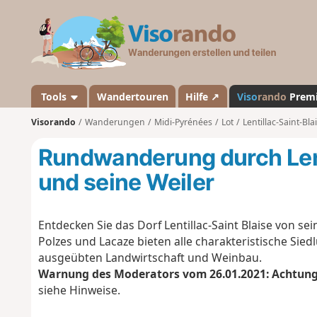
V
i
s
o
r
a
Tools
Wandertouren
Hilfe ↗
Viso
rando
Prem
n
Visorando
Wanderungen
Midi-Pyrénées
Lot
Lentillac-Saint-Bla
d
o
Rundwanderung durch Lent
und seine Weiler
Entdecken Sie das Dorf Lentillac-Saint Blaise von se
Polzes und Lacaze bieten alle charakteristische Si
ausgeübten Landwirtschaft und Weinbau.
Warnung des Moderators vom 26.01.2021: Achtung
siehe Hinweise.