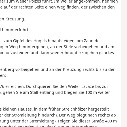
der zum Weiler Polzes führt. Im Weiler angekommen, nehmen
Sie auf der rechten Seite einen Weg finden, der zwischen den
ten Kreuzung.
d hinunterführt.
is zum Gipfel des Hügels hinaufsteigen, am Zaun des
nigen Weg hinuntergehen, an der Stele vorbeigehen und am
hinaufzusteigen und dann wieder hinunterzugehen (starkes
rienberg vorbeigehen und an der Kreuzung rechts bis zu den
en:
D76 erreichen. Durchqueren Sie den Weiler Lacaze bis zur
, gehen Sie am Stall entlang und biegen Sie 100 m weiter
 kleinen Hauses, in dem früher Streichhölzer hergestellt
er der Stromleitung hindurch). Der Weg biegt nach rechts ab
rung unter der Stromleitung). Folgen Sie dieser Straße 400 m
egenüberliegenden Weg, der Sie zum Unternehmen