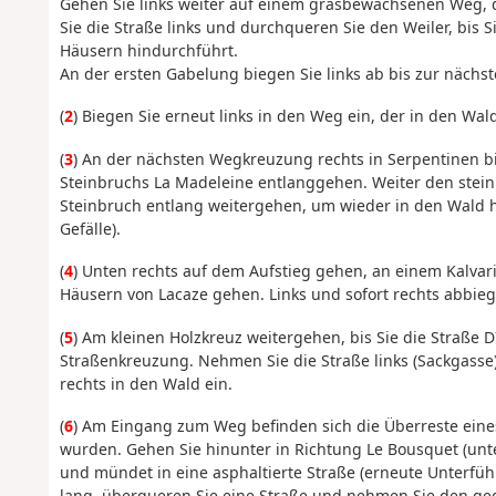
Gehen Sie links weiter auf einem grasbewachsenen Weg, 
Sie die Straße links und durchqueren Sie den Weiler, bis 
Häusern hindurchführt.
An der ersten Gabelung biegen Sie links ab bis zur nächs
(
2
) Biegen Sie erneut links in den Weg ein, der in den Wal
(
3
) An der nächsten Wegkreuzung rechts in Serpentinen b
Steinbruchs La Madeleine entlanggehen. Weiter den stei
Steinbruch entlang weitergehen, um wieder in den Wald 
Gefälle).
(
4
) Unten rechts auf dem Aufstieg gehen, an einem Kalva
Häusern von Lacaze gehen. Links und sofort rechts abbieg
(
5
) Am kleinen Holzkreuz weitergehen, bis Sie die Straße 
Straßenkreuzung. Nehmen Sie die Straße links (Sackgasse)
rechts in den Wald ein.
(
6
) Am Eingang zum Weg befinden sich die Überreste eines
wurden. Gehen Sie hinunter in Richtung Le Bousquet (unt
und mündet in eine asphaltierte Straße (erneute Unterfüh
lang, überqueren Sie eine Straße und nehmen Sie den g