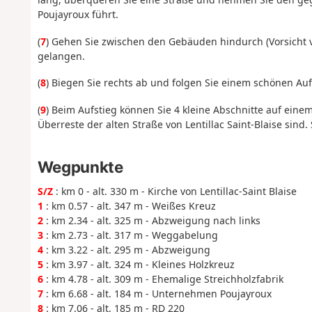
Poujayroux führt.
(
7
) Gehen Sie zwischen den Gebäuden hindurch (Vorsicht 
gelangen.
(
8
) Biegen Sie rechts ab und folgen Sie einem schönen Aufs
(
9
) Beim Aufstieg können Sie 4 kleine Abschnitte auf ein
Überreste der alten Straße von Lentillac Saint-Blaise sind
Wegpunkte
S/Z
: km 0 - alt. 330 m - Kirche von Lentillac-Saint Blaise
1
: km 0.57 - alt. 347 m - Weißes Kreuz
2
: km 2.34 - alt. 325 m - Abzweigung nach links
3
: km 2.73 - alt. 317 m - Weggabelung
4
: km 3.22 - alt. 295 m - Abzweigung
5
: km 3.97 - alt. 324 m - Kleines Holzkreuz
6
: km 4.78 - alt. 309 m - Ehemalige Streichholzfabrik
7
: km 6.68 - alt. 184 m - Unternehmen Poujayroux
8
: km 7.06 - alt. 185 m - RD 220