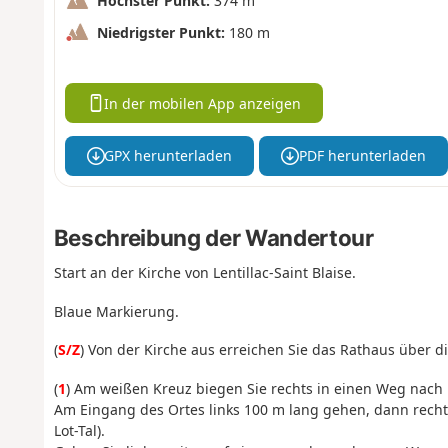
Höchster Punkt:
374 m
Niedrigster Punkt:
180 m
In der mobilen App anzeigen
GPX herunterladen
PDF herunterladen
Beschreibung der Wandertour
Start an der Kirche von Lentillac-Saint Blaise.
Blaue Markierung.
(
S/Z
) Von der Kirche aus erreichen Sie das Rathaus über d
(
1
) Am weißen Kreuz biegen Sie rechts in einen Weg nach 
Am Eingang des Ortes links 100 m lang gehen, dann recht
Lot-Tal).