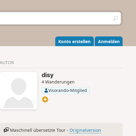
S
u
c
h
e
Konto erstellen
Anmelden
n
AUTOR
disy
4 Wanderungen
Visorando-Mitglied
Maschinell übersetzte Tour -
Originalversion