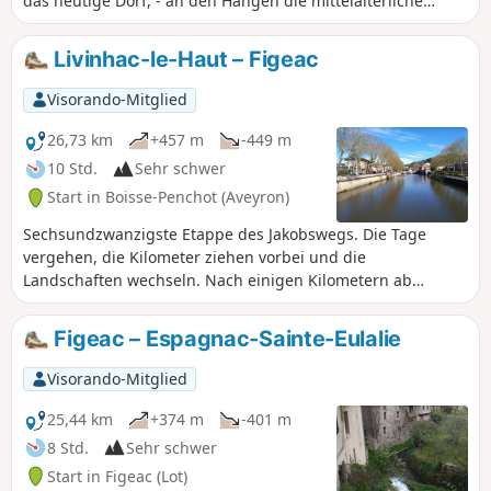
das heutige Dorf, - an den Hängen die mittelalterliche
Ruinenstadt. Wenn Sie das Dorf bereits kennen, bietet
Ihnen die Wanderung eine ungewöhnliche Ankunft am
Livinhac-le-Haut – Figeac
Zielort. Wenn Sie es noch nicht kennen, werden Sie
sicherlich wiederkommen wollen, um Ihre Kenntnisse über
Visorando-Mitglied
diesen Ort zu vertiefen.
26,73 km
+457 m
-449 m
10 Std.
Sehr schwer
Start in Boisse-Penchot (Aveyron)
Sechsundzwanzigste Etappe des Jakobswegs. Die Tage
vergehen, die Kilometer ziehen vorbei und die
Landschaften wechseln. Nach einigen Kilometern ab
Livinhac-le-Haut gelangt man in das Departement Lot mit
neuen und abwechslungsreichen Landschaften und dem
Figeac – Espagnac-Sainte-Eulalie
Eindruck, im Süden angekommen zu sein, mit zirpenden
Zikaden und den Ziegeln, die die Häuser bedecken.
Visorando-Mitglied
25,44 km
+374 m
-401 m
8 Std.
Sehr schwer
Start in Figeac (Lot)