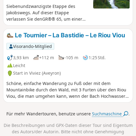
Siebenundzwanzigste Etappe des
Jakobswegs. Auf dieser Etappe
verlassen Sie denGR®® 65, um einer
reizvollen Variante zu folgen, die es
Ihnen ermöglicht, abseits der
Le Tournier – La Bastidie – Le Riou Viou
ausgetretenen Pfade eine unberührte
Natur mit atemberaubenden
Visorando-Mitglied
Landschaften zu entdecken. Kurz vor
dem charmanten kleinen Dorf Béduer
3,93 km
+112 m
-105 m
1:25 Std.
verlassen Sie denGR®® 65, um auf dem
Leicht
„Voie du Célé“ auf denGR®® 651 zu
Start in Viviez (Aveyron)
gelangen. Sie durchqueren die Dörfer
Boussac und Corn mit ihren für das
Schöne, einfache Wanderung zu Fuß oder mit dem
Quercy typischen alten Häusern und
Mountainbike durch den Wald, mit 3 Furten über den Riou
Höhlenwohnungen. Dann, eingebettet
Viou, die man umgehen kann, wenn der Bach Hochwasser
in eine Schleife des Célé, entdecken Sie
führt.
Espagnac-Sainte-Eulalie, zwei
Für mehr Wandertouren, benutze unsere
Suchmaschine
.
authentische Dörfer, die zu einem
einzigen verschmolzen sind. Man muss
Die Beschreibungen und GPX-Daten dieser Tour sind Eigentum
sagen: Das prächtige Priorat und sein
des Autors/der Autorin. Bitte nicht ohne Genehmigung
außergewöhnlicher Glockenturm sind