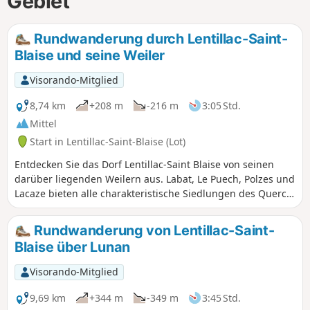
Gebiet
Rundwanderung durch Lentillac-Saint-
Blaise und seine Weiler
Visorando-Mitglied
8,74 km
+208 m
-216 m
3:05 Std.
Mittel
Start in Lentillac-Saint-Blaise (Lot)
Entdecken Sie das Dorf Lentillac-Saint Blaise von seinen
darüber liegenden Weilern aus. Labat, Le Puech, Polzes und
Lacaze bieten alle charakteristische Siedlungen des Quercy
und zeugen von der dort ausgeübten Landwirtschaft und
Weinbau. Warnung des Moderators vom 26.01.2021:
Rundwanderung von Lentillac-Saint-
Achtung! Wegfall von Wegen in der Nähe des Steinbruchs,
Blaise über Lunan
siehe Hinweise.
Visorando-Mitglied
9,69 km
+344 m
-349 m
3:45 Std.