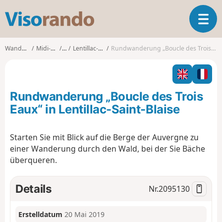
V
T
i
o
s
g
o
Wanderungen
Midi-Pyrénées
Lot
Lentillac-Saint-Blaise
Rundwanderung „Boucle des Trois Eaux“ in Lentillac-Saint-Blaise
g
r
l
a
e
n
n
d
Rundwanderung „Boucle des Trois
a
o
v
Eaux“ in Lentillac-Saint-Blaise
i
g
Starten Sie mit Blick auf die Berge der Auvergne zu
a
einer Wanderung durch den Wald, bei der Sie Bäche
t
i
überqueren.
o
n
Details
Nr.
2095130
Erstelldatum
20 Mai 2019