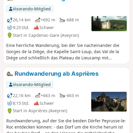
durch die Stadt Capdenac in der Mitte.
Diese Rundwanderung ist nicht
Visorando-Mitglied
besonders schwierig und bietet einen
herrlichen Blick auf das Lot-Tal und die
26,14 km
+692 m
-688 m
Stadt Capdenac-Gare. Außerdem
9:25 Std.
Schwer
können Sie die mittelalterliche Stadt
Start in Capdenac-Gare (Aveyron)
Capdenac le Haut besuchen.
Eine herrliche Wanderung, bei der Sie nacheinander die
Gorges de la Diège, die Kapelle Saint-Loup, das Val de la
Diège und schließlich das Plateau de Lieucamp mit
herrlichen Ausblicken, insbesondere auf Peyrusse-le-Roc,
passieren.
Rundwanderung ab Asprières
Visorando-Mitglied
22,16 km
+663 m
-663 m
8:15 Std.
Schwer
Start in Asprières (Aveyron)
Rundwanderung, auf der Sie die beiden Dörfer Peyrusse-le-
Roc entdecken können: - das Dorf um die Kirche herum ist