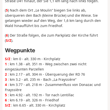
Straße D41 hinauf, der Sie 1,1 km lang nach links folgen.
(
5
) Nach dem Ort „Le Moulin“ biegen Sie links ab,
überqueren den Bach (kleine Brücke) und die Wiese. Sie
gelangen wieder auf den Weg, der 1,6 km lang durch den
Wald hinaufführt bis zum Friedhof.
(
6
) Der Straße folgen, die zum Parkplatz der Kirche führt
(
S/Z
).
Wegpunkte
S/Z
: km 0 - alt. 330 m - Kirchplatz
1
: km 1.38 - alt. 351 m - Weg zwischen zwei nicht
eingezäunten Parzellen
2
: km 2.17 - alt. 304 m - Überquerung der RD 76
3
: km 3.2 - alt. 235 m - Bach „La Frayssière“
4
: km 3.77 - alt. 218 m - Zusammenfluss von Donazac und
Frayssière
5
: km 4.92 - alt. 192 m - Tor nach Lentillac
6
: km 6.19 - alt. 326 m - Friedhof
S/Z
: km 6.65 - alt. 330 m - Kirchplatz