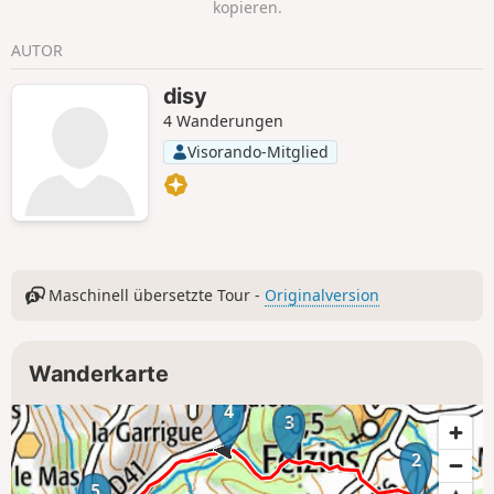
kopieren.
allein schon einen Abstecher wert. Nicht
umsonst trägt der Ort den Namen „Val
AUTOR
Paradis“ (Paradies-Tal).
disy
4 Wanderungen
Visorando-Mitglied
Maschinell übersetzte Tour -
Originalversion
Wanderkarte
4
3
2
5