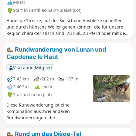
Mittel
Start in Lentillac-Saint-Blaise (Lot)
Hügelige Strecke, auf der Sie schöne Ausblicke genießen
und durch hübsche Weiler gehen können, die für unsere
Region charakteristisch sind. Zu Fuß, zu Pferd oder mit dem
Mountainbike möglich.
Rundwanderung von Lunan und
Capdenac le Haut
Visorando-Mitglied
7,43 km
+202 m
-197 m
2:40 Std.
Leicht
Start in Lunan (Lot)
Diese Rundwanderung ist eine
Kombination aus zwei anderen
Rundwanderungen: der
Rundwanderung von Lunan am Anfang
und am Ende und der Rundwanderung
Rund um das Diège-Tal