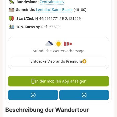
Bundesland:
Zentralmassiv
Gemeinde:
Lentillac-Saint-Blaise
(46100)
Start/Ziel:
N 44.591177° / E 2.121569°
IGN-Karte(n):
Ref. 2238E
Stündliche Wettervorhersage
Entdecke Visorando Premium
In der mobilen App anzeigen
Beschreibung der Wandertour