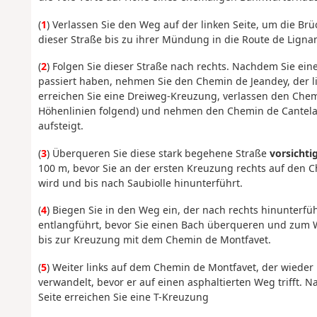
(
1
) Verlassen Sie den Weg auf der linken Seite, um die Br
dieser Straße bis zu ihrer Mündung in die Route de Ligna
(
2
) Folgen Sie dieser Straße nach rechts. Nachdem Sie ein
passiert haben, nehmen Sie den Chemin de Jeandey, der li
erreichen Sie eine Dreiweg-Kreuzung, verlassen den Chemi
Höhenlinien folgend) und nehmen den Chemin de Cantelaud
aufsteigt.
(
3
) Überqueren Sie diese stark begehene Straße
vorsichti
100 m, bevor Sie an der ersten Kreuzung rechts auf den C
wird und bis nach Saubiolle hinunterführt.
(
4
) Biegen Sie in den Weg ein, der nach rechts hinunter
entlangführt, bevor Sie einen Bach überqueren und zum W
bis zur Kreuzung mit dem Chemin de Montfavet.
(
5
) Weiter links auf dem Chemin de Montfavet, der wieder i
verwandelt, bevor er auf einen asphaltierten Weg trifft.
Seite erreichen Sie eine T-Kreuzung