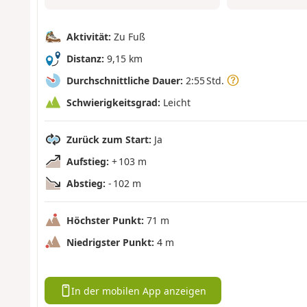
Aktivität:
Zu Fuß
Distanz:
9,15 km
Durchschnittliche Dauer:
2:55 Std.
Schwierigkeitsgrad:
Leicht
Zurück zum Start:
Ja
Aufstieg:
+ 103 m
Abstieg:
- 102 m
Höchster Punkt:
71 m
Niedrigster Punkt:
4 m
In der mobilen App anzeigen