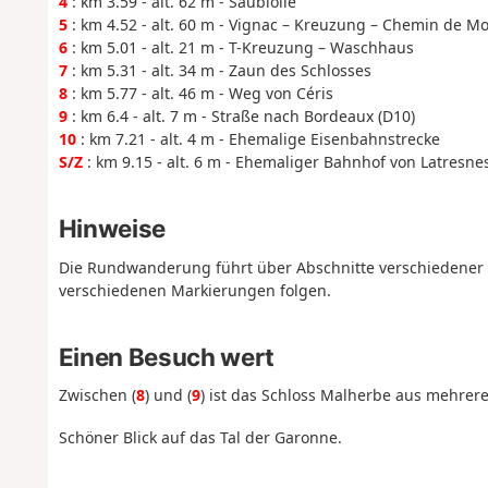
4
: km 3.59 - alt. 62 m - Saubiolle
5
: km 4.52 - alt. 60 m - Vignac – Kreuzung – Chemin de Mo
6
: km 5.01 - alt. 21 m - T-Kreuzung – Waschhaus
7
: km 5.31 - alt. 34 m - Zaun des Schlosses
8
: km 5.77 - alt. 46 m - Weg von Céris
9
: km 6.4 - alt. 7 m - Straße nach Bordeaux (D10)
10
: km 7.21 - alt. 4 m - Ehemalige Eisenbahnstrecke
S/Z
: km 9.15 - alt. 6 m - Ehemaliger Bahnhof von Latresne
Hinweise
Die Rundwanderung führt über Abschnitte verschiedener m
verschiedenen Markierungen folgen.
Einen Besuch wert
Zwischen (
8
) und (
9
) ist das Schloss Malherbe aus mehrere
Schöner Blick auf das Tal der Garonne.