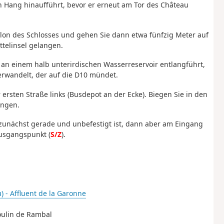
en Hang hinaufführt, bevor er erneut am Tor des Château
lon des Schlosses und gehen Sie dann etwa fünfzig Meter auf
ttelinsel gelangen.
r an einem halb unterirdischen Wasserreservoir entlangführt,
erwandelt, der auf die D10 mündet.
 ersten Straße links (Busdepot an der Ecke). Biegen Sie in den
angen.
ie zunächst gerade und unbefestigt ist, dann aber am Eingang
Ausgangspunkt (
S/Z
).
) - Affluent de la Garonne
oulin de Rambal