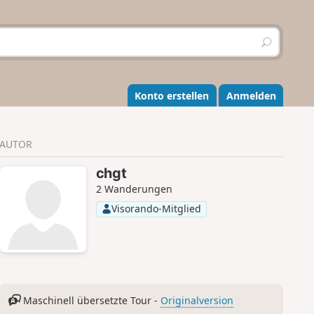
S
u
c
h
e
Konto erstellen
Anmelden
n
AUTOR
chgt
2 Wanderungen
Visorando-Mitglied
Maschinell übersetzte Tour -
Originalversion