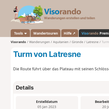
V
i
s
o
r
a
Tools
Wandertouren
Hilfe ↗
Viso
rando
Prem
n
Visorando
Wanderungen
Aquitanien
Gironde
Latresne
Turm
d
o
Turm von Latresne
Die Route führt über das Plateau mit seinen Schlöss
Details
Erstelldatum
Bearbei
05 Jan 2023
20 