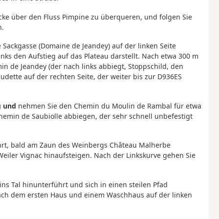
ücke über den Fluss Pimpine zu überqueren, und folgen Sie
n.
e Sackgasse (Domaine de Jeandey) auf der linken Seite
nks den Aufstieg auf das Plateau darstellt. Nach etwa 300 m
n de Jeandey (der nach links abbiegt, Stoppschild, den
ette auf der rechten Seite, der weiter bis zur D936ES
g und
nehmen Sie den Chemin du Moulin de Rambal für etwa
hemin de Saubiolle abbiegen, der sehr schnell unbefestigt
führt, bald am Zaun des Weinbergs Château Malherbe
eiler Vignac hinaufsteigen. Nach der Linkskurve gehen Sie
ns Tal hinunterführt und sich in einen steilen Pfad
 Nach dem ersten Haus und einem Waschhaus auf der linken