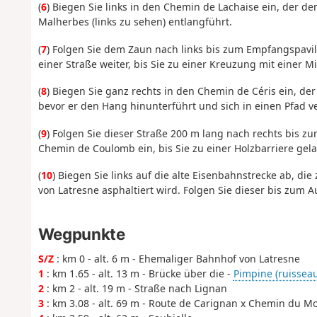
(
6
) Biegen Sie links in den Chemin de Lachaise ein, der d
Malherbes (links zu sehen) entlangführt.
(
7
) Folgen Sie dem Zaun nach links bis zum Empfangspavil
einer Straße weiter, bis Sie zu einer Kreuzung mit einer Mi
(
8
) Biegen Sie ganz rechts in den Chemin de Céris ein, de
bevor er den Hang hinunterführt und sich in einen Pfad v
(
9
) Folgen Sie dieser Straße 200 m lang nach rechts bis zur
Chemin de Coulomb ein, bis Sie zu einer Holzbarriere gel
(
10
) Biegen Sie links auf die alte Eisenbahnstrecke ab, d
von Latresne asphaltiert wird. Folgen Sie dieser bis zum 
Wegpunkte
S/Z
: km 0 - alt. 6 m - Ehemaliger Bahnhof von Latresne
1
: km 1.65 - alt. 13 m - Brücke über die -
Pimpine (ruisseau
2
: km 2 - alt. 19 m - Straße nach Lignan
3
: km 3.08 - alt. 69 m - Route de Carignan x Chemin du M