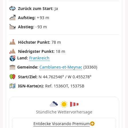
Zurück zum Start:
Ja
Aufstieg:
+ 93 m
Abstieg:
- 93 m
Höchster Punkt:
78 m
Niedrigster Punkt:
18 m
Land:
Frankreich
Gemeinde:
Camblanes-et-Meynac
(33360)
Start/Ziel:
N 44.762546° / W 0.455278°
IGN-Karte(n):
Ref. 1536OT, 1537SB
Stündliche Wettervorhersage
Entdecke Visorando Premium