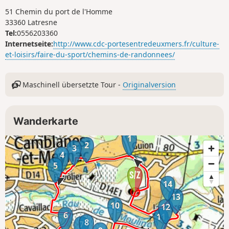
51 Chemin du port de l'Homme
33360 Latresne
Tel:
0556203360
Internetseite:
http://www.cdc-portesentredeuxmers.fr/culture-
et-loisirs/faire-du-sport/chemins-de-randonnees/
Maschinell übersetzte Tour -
Originalversion
Wanderkarte
1
2
3
4
5
14
13
10
12
6
11
8
7