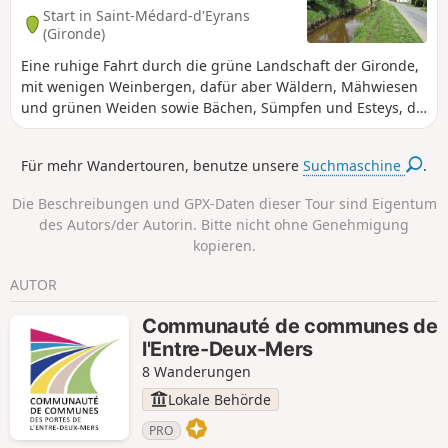
einem bemerkenswerten Baum oder
Start in Saint-Médard-d'Eyrans
einem Waschhaus überrascht wird.
(Gironde)
Eine ruhige Fahrt durch die grüne Landschaft der Gironde,
mit wenigen Weinbergen, dafür aber Wäldern, Mähwiesen
und grünen Weiden sowie Bächen, Sümpfen und Esteys, da
die Garonne in der Nähe liegt. Achtung: Ein Großteil der
Wanderung findet auf Straßen statt, daher ist Vorsicht
Für mehr Wandertouren, benutze unsere
Suchmaschine
.
geboten
Die Beschreibungen und GPX-Daten dieser Tour sind Eigentum
des Autors/der Autorin. Bitte nicht ohne Genehmigung
kopieren.
AUTOR
Communauté de communes de
l'Entre-Deux-Mers
8 Wanderungen
Lokale Behörde
PRO