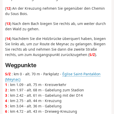
(
12
) An der Kreuzung nehmen Sie gegenüber den Chemin
du Sous Bois.
(
13
) Nach dem Bach biegen Sie rechts ab, um weiter durch
den Wald zu gehen.
(
14
) Nachdem Sie die Holzbrücke überquert haben, biegen
Sie links ab, um zur Route de Meynac zu gelangen. Biegen
Sie rechts ab und nehmen Sie dann die zweite Straße
rechts, um zum Ausgangspunkt zurückzugehen (
S/Z
).
Wegpunkte
S/Z
: km 0 - alt. 70 m - Parkplatz -
Église Saint-Pantaléon
(Meynac)
1
: km 1.09 - alt. 75 m - Kreisverkehr
2
: km 1.97 - alt. 68 m - Gabelung zum Stadion
3
: km 2.42 - alt. 61 m - Gabelung mit der D14
4
: km 2.75 - alt. 44 m - Kreuzung
5
: km 3.04 - alt. 36 m - Gabelung
6
: km 4.72 - alt. 43 m - Dreiweg-Kreuzung