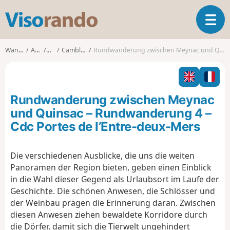
V
T
i
o
s
g
o
Wanderungen
Aquitanien
Gironde
Camblanes-et-Meynac
Rundwanderung zwischen Meynac und Quinsac – Rundwanderung 4 – Cdc Portes de l’Entre-deux-Mers
g
r
l
a
e
n
n
d
Rundwanderung zwischen Meynac
a
o
v
und Quinsac – Rundwanderung 4 –
i
Cdc Portes de l’Entre-deux-Mers
g
a
t
Die verschiedenen Ausblicke, die uns die weiten
i
Panoramen der Region bieten, geben einen Einblick
o
in die Wahl dieser Gegend als Urlaubsort im Laufe der
n
Geschichte. Die schönen Anwesen, die Schlösser und
der Weinbau prägen die Erinnerung daran. Zwischen
diesen Anwesen ziehen bewaldete Korridore durch
die Dörfer, damit sich die Tierwelt ungehindert