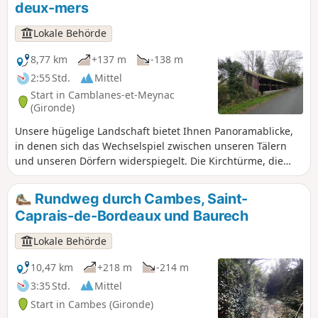
deux-mers
von unserem Einfluss auf diese Veränderungen. Rundweg
Nr. 5 der Gemeindegemeinschaft „Portes de l’Entre-Mers“.
Lokale Behörde
8,77 km
+137 m
-138 m
2:55 Std.
Mittel
Start in Camblanes-et-Meynac
(Gironde)
Unsere hügelige Landschaft bietet Ihnen Panoramablicke,
in denen sich das Wechselspiel zwischen unseren Tälern
und unseren Dörfern widerspiegelt. Die Kirchtürme, die
Fassaden der schönen Herrenhäuser und die markanten
Bäume in den Schlossparks stehen sich gegenüber und
Rundweg durch Cambes, Saint-
erzählen so von der Besiedlung dieser Gegend durch den
Caprais-de-Bordeaux und Baurech
Menschen. Rundweg Nr. 3 der Gemeindegemeinschaft
„Portes de l’Entre-Deux-Mers“.
Lokale Behörde
10,47 km
+218 m
-214 m
3:35 Std.
Mittel
Start in Cambes (Gironde)