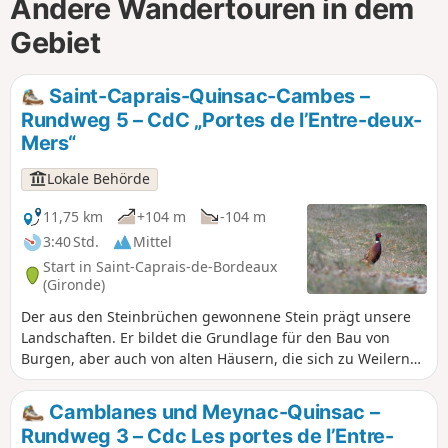
Andere Wandertouren in dem
Gebiet
Saint-Caprais-Quinsac-Cambes –
Rundweg 5 – CdC „Portes de l’Entre-deux-
Mers“
Lokale Behörde
11,75 km
+104 m
-104 m
3:40 Std.
Mittel
Start in Saint-Caprais-de-Bordeaux
(Gironde)
Der aus den Steinbrüchen gewonnene Stein prägt unsere
Landschaften. Er bildet die Grundlage für den Bau von
Burgen, aber auch von alten Häusern, die sich zu Weilern
zusammenfügen und von der Art und Weise zeugen, wie
diese Orte bewohnt wurden. Der Weinbau, der lehmige
Camblanes und Meynac-Quinsac –
Boden und der Stein bilden die Grundlage der
Rundweg 3 – Cdc Les portes de l’Entre-
menschlichen Beziehungen zu diesem Gebiet und zeugen