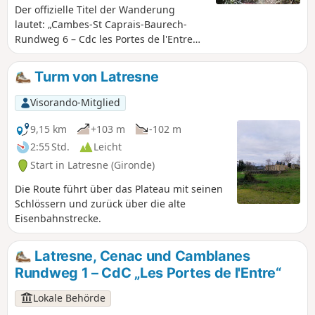
Der offizielle Titel der Wanderung
lautet: „Cambes-St Caprais-Baurech-
Rundweg 6 – Cdc les Portes de l'Entre
Deux Mers“. Eine Rundwanderung, die
durch ihre landschaftliche Vielfalt, die
Turm von Latresne
durchquerten Ortschaften und die
Garonne überrascht, die man verlässt
Visorando-Mitglied
und nach einer Passage durch dieses
zauberhafte Geflecht aus Hohlwegen
9,15 km
+103 m
-102 m
und Baumkronen, das wahre grüne
2:55 Std.
Leicht
Tunnel bildet, wiederfindet. Diese
Start in Latresne (Gironde)
Rundwanderung ist Teil des „Circuit des
Onze Clochers“ (Rundweg der elf
Die Route führt über das Plateau mit seinen
Glockentürme) der
Schlössern und zurück über die alte
Gemeindegemeinschaft „Portes de
Eisenbahnstrecke.
l’Entre-deux-Mers“.
Latresne, Cenac und Camblanes
Rundweg 1 – CdC „Les Portes de l'Entre“
Lokale Behörde