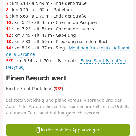
7
: km 5.13 - alt. 49 m - Ende der Straße
8
: km 5.26 - alt. 60 m - Gabelung
9
: km 5.68 - alt. 70 m - Ende der Straße
10
: km 6.27 - alt. 45 m - Chemin du Pasquier
11
: km 7.22 - alt. 54 m - Chemin de Loupes
12
: km 7.45 - alt. 48 m - Gabelung
13
: km 7.83 - alt. 50 m - Kreuzung nach dem Bach
14
: km 8.19 - alt. 37 m - Steg -
Moulinan (ruisseau) - Affluent
de la Garonne
S/Z
: km 9.34 - alt. 70 m - Parkplatz -
Église Saint-Pantaléon
(Meynac)
Einen Besuch wert
Kirche Saint-Pantaléon (
S/Z
).
Sei stets vorsichtig und plane voraus. Visorando und der
Autor / die Autorin dieser Tour können im Falle eines Unfalls
auf dieser Tour nicht haftbar gemacht werden.
In der mobilen App anzeigen