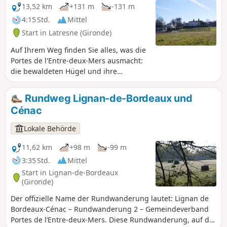
13,52 km
+131 m
-131 m
4:15 Std.
Mittel
Start in Latresne (Gironde)
Auf Ihrem Weg finden Sie alles, was die
Portes de l'Entre-deux-Mers ausmacht:
die bewaldeten Hügel und ihre
Topografie, die unsere Muskeln fordert,
das Wasser als Rückgrat mit der
Rundweg Lignan-de-Bordeaux und
Pimpine und ihren überraschenden
Cénac
Feuchtgebieten, die Hohlwege, die
versteckt am Rand zwischen zwei
Lokale Behörde
Weinbergparzellen verlaufen. Rundweg
Nr. 1 der Gemeindegemeinschaft
11,62 km
+98 m
-99 m
„Portes de l'Entre-Deux-Mers“
3:35 Std.
Mittel
Start in Lignan-de-Bordeaux
(Gironde)
Der offizielle Name der Rundwanderung lautet: Lignan de
Bordeaux-Cénac – Rundwanderung 2 – Gemeindeverband
Portes de l’Entre-deux-Mers. Diese Rundwanderung, auf der