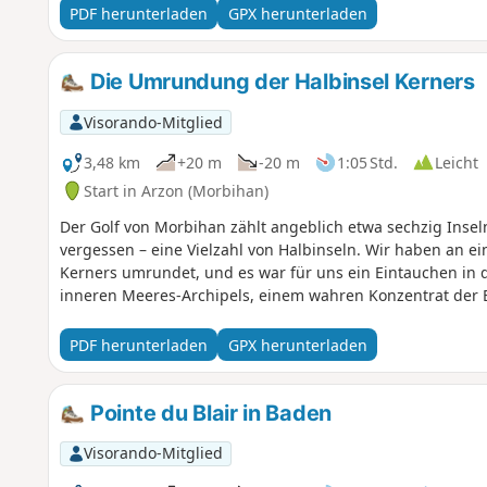
PDF herunterladen
GPX herunterladen
Die Umrundung der Halbinsel Kerners
Visorando-Mitglied
3,48 km
+20 m
-20 m
1:05 Std.
Leicht
Start in Arzon (Morbihan)
Der Golf von Morbihan zählt angeblich etwa sechzig Inseln
vergessen – eine Vielzahl von Halbinseln. Wir haben an e
Kerners umrundet, und es war für uns ein Eintauchen in
inneren Meeres-Archipels, einem wahren Konzentrat der 
PDF herunterladen
GPX herunterladen
Pointe du Blair in Baden
Visorando-Mitglied