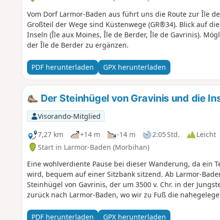
Vom Dorf Larmor-Baden aus führt uns die Route zur Île de
Großteil der Wege sind Küstenwege (GR®34). Blick auf di
Inseln (Île aux Moines, Île de Berder, Île de Gavrinis). M
der Île de Berder zu ergänzen.
PDF herunterladen
GPX herunterladen
Der Steinhügel von Gravinis und die In
Visorando-Mitglied
7,27 km
+14 m
-14 m
2:05 Std.
Leicht
Start in Larmor-Baden (Morbihan)
Eine wohlverdiente Pause bei dieser Wanderung, da ein Te
wird, bequem auf einer Sitzbank sitzend. Ab Larmor-Bade
Steinhügel von Gavrinis, der um 3500 v. Chr. in der Jungs
zurück nach Larmor-Baden, wo wir zu Fuß die nahegelege
PDF herunterladen
GPX herunterladen