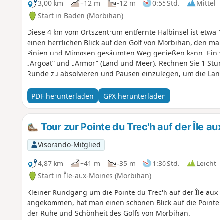
3,00 km
+12 m
-12 m
0:55 Std.
Mittel
Start in Baden (Morbihan)
Diese 4 km vom Ortszentrum entfernte Halbinsel ist etwa 
einen herrlichen Blick auf den Golf von Morbihan, den 
Pinien und Mimosen gesäumten Weg genießen kann. Ein
„Argoat” und „Armor” (Land und Meer). Rechnen Sie 1 Stunde und 20 Minuten ein, um die gesamte
Runde zu absolvieren und Pausen einzulegen, um die La
PDF herunterladen
GPX herunterladen
Tour zur Pointe du Trec'h auf der Île a
Visorando-Mitglied
4,87 km
+41 m
-35 m
1:30 Std.
Leicht
Start in Île-aux-Moines (Morbihan)
Kleiner Rundgang um die Pointe du Trec'h auf der Île au
angekommen, hat man einen schönen Blick auf die Pointe 
der Ruhe und Schönheit des Golfs von Morbihan.