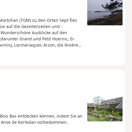
orbihan (TGM) zu den Orten Sept-Îles
ie auf die Gezeitenzeiten und -
s. Wunderschöne Ausblicke auf den
 (darunter Grand und Petit Huernic, Er
rinis), Locmariaquer, Arzon, die Rivière
ündung des Golfs. In der schönen
 des Sept Îles“. Im Winter gibt es
n Bois Bas entdecken können, indem Sie an
r Anse de Kerledan vorbeikommen.