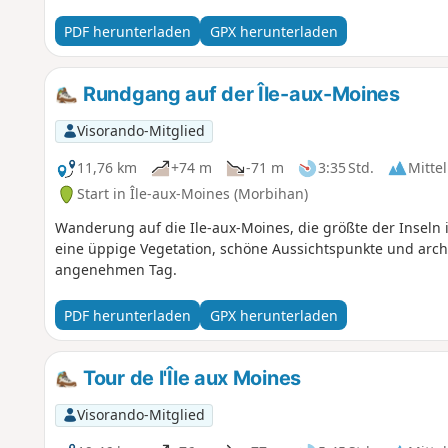
PDF herunterladen
GPX herunterladen
Rundgang auf der Île-aux-Moines
Visorando-Mitglied
11,76 km
+74 m
-71 m
3:35 Std.
Mittel
Start in Île-aux-Moines (Morbihan)
Wanderung auf die Ile-aux-Moines, die größte der Inseln
eine üppige Vegetation, schöne Aussichtspunkte und arc
angenehmen Tag.
PDF herunterladen
GPX herunterladen
Tour de l'Île aux Moines
Visorando-Mitglied