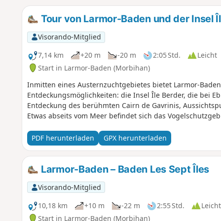
Tour von Larmor-Baden und der Insel Î
Visorando-Mitglied
7,14 km
+20 m
-20 m
2:05 Std.
Leicht
Start in Larmor-Baden (Morbihan)
Inmitten eines Austernzuchtgebietes bietet Larmor-Baden 
Entdeckungsmöglichkeiten: die Insel Île Berder, die bei Ebb
Entdeckung des berühmten Cairn de Gavrinis, Aussichtspu
Etwas abseits vom Meer befindet sich das Vogelschutzgebi
PDF herunterladen
GPX herunterladen
Larmor-Baden – Baden Les Sept Îles
Visorando-Mitglied
10,18 km
+10 m
-22 m
2:55 Std.
Leicht
Start in Larmor-Baden (Morbihan)