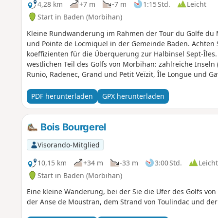
4,28 km
+7 m
-7 m
1:15 Std.
Leicht
Start in Baden (Morbihan)
Kleine Rundwanderung im Rahmen der Tour du Golfe du M
und Pointe de Locmiquel in der Gemeinde Baden. Achten S
koeffizienten für die Überquerung zur Halbinsel Sept-Île
westlichen Teil des Golfs von Morbihan: zahlreiche Inseln
Runio, Radenec, Grand und Petit Veïzit, Île Longue und Gav
d'Auray und die Pointe du Blair, Larmor Baden und die M
Jahreszeit kann man baden, insbesondere am Strand „Plage
PDF herunterladen
GPX herunterladen
zahlreiche Vögel zu beobachten.
Bois Bourgerel
Visorando-Mitglied
10,15 km
+34 m
-33 m
3:00 Std.
Leicht
Start in Baden (Morbihan)
Eine kleine Wanderung, bei der Sie die Ufer des Golfs vo
der Anse de Moustran, dem Strand von Toulindac und de