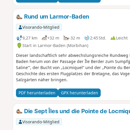
Rund um Larmor-Baden
Visorando-Mitglied
9,27 km
+32 m
-32 m
2:45 Std.
Leicht
Start in Larmor-Baden (Morbihan)
Dieser landschaftlich sehr abwechslungsreiche Rundweg f
Baden herum von der Passage der Île Berder zum Sumpfgeb
Saline“', der Bucht von „Locmiquel“ und der „Pointe du Ber
Geschichte des ersten Flugplatzes der Bretagne, das Voge
Salzgärten näher bringen.
PDF herunterladen
GPX herunterladen
Die Sept Îles und die Pointe de Locmiq
Visorando-Mitglied