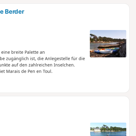
u
n
le Berder
m
eine breite Palette an
e zugänglich ist, die Anlegestelle für die
nkte auf den zahlreichen Inselchen.
et Marais de Pen en Toul.