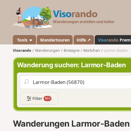
V
i
s
o
r
a
Tools
Wandertouren
Hilfe ↗
Viso
rando
Prem
n
Visorando
Wanderungen
Bretagne
Morbihan
Larmor-Baden
d
o
Wanderung suchen: Larmor-Baden
Filter
NEU
Wanderungen Larmor-Baden