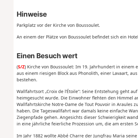
Hinweise
Parkplatz vor der Kirche von Boussoulet.
An einem der Plätze von Boussoulet befindet sich ein Hote
Einen Besuch wert
(
S/Z
) Kirche von Boussoulet:
Im 19. Jahrhundert in einem e
aus einem riesigen Block aus Phonolith, einer Lavaart, a
bestehen.
Wallfahrtsort „Croix de l’Étoile“: Seine Entstehung geht au
heimgesucht wurde. Die Einwohner flehten den Himmel an,
Wallfahrtskirche Notre-Dame de Tout Pouvoir in Araules zu 
haben. Die Tageswallfahrt war damals keine einfache W
Ziegenpfade gehen. Angesichts dieser Schwierigkeit wande
in eine jährliche feierliche Prozession um, die am ersten 
Im Jahr 1882 wollte Abbé Charre der Jungfrau Maria seine