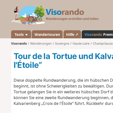
V
i
s
o
r
a
Tools
Wandertouren
Hilfe ↗
Viso
rando
Prem
n
Visorando
Wanderungen
Auvergne
Haute-Loire
Champclause
d
o
Tour de la Tortue und Kalv
l'Étoile“
Diese doppelte Rundwanderung, die im hübschen Do
beginnt, ist ohne Schwierigkeiten zu bewältigen. D
Tortue gelangen Sie in ein weiteres hübsches Dorf 
können Sie eine zweite Rundwanderung beginnen, 
Kalvarienberg „Croix de l'Étoile“ führt. Rückkehr du