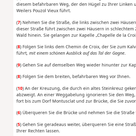
diesem befahrbaren Weg, der den Hügel zu Ihrer Linken
Weilers Pouzol Vieux führt.
(
7
) Nehmen Sie die Straße, die links zwischen zwei Häuser
dieser Straße führt zwischen zwei Häusern in schlechtem 
Wald hinein. Sie gelangen zur Kapelle „Chapelle de la Croix 
(
8
) Folgen Sie links dem Chemin de Croix, der Sie zum Kal
führt
, mit einem schönen Ausblick auf das Tal der Gagne
.
(
9
) Gehen Sie auf demselben Weg wieder hinunter zur Kap
(
8
) Folgen Sie dem breiten, befahrbaren Weg vor Ihnen.
(
10
) An der Kreuzung, die durch ein altes Steinkreuz geke
abzweigt. An einer Weggabelung ignorieren Sie den Weg, 
fort bis zum Dorf Montusclat und zur Brücke, die Sie zuvo
(
6
) Überqueren Sie die Brücke und nehmen Sie die Straße 
(
5
) Gehen Sie geradeaus weiter, überqueren Sie eine Stra
Ihrer Rechten lassen.