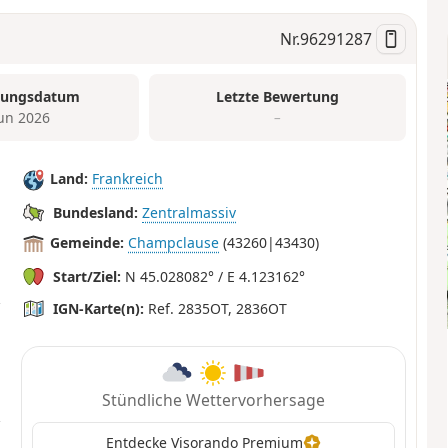
Nr.
96291287
tungsdatum
Letzte Bewertung
Jun 2026
–
Land:
Frankreich
Bundesland:
Zentralmassiv
Gemeinde:
Champclause
(43260|43430)
Start/Ziel:
N 45.028082° / E 4.123162°
IGN-Karte(n):
Ref. 2835OT, 2836OT
Stündliche Wettervorhersage
Entdecke Visorando Premium