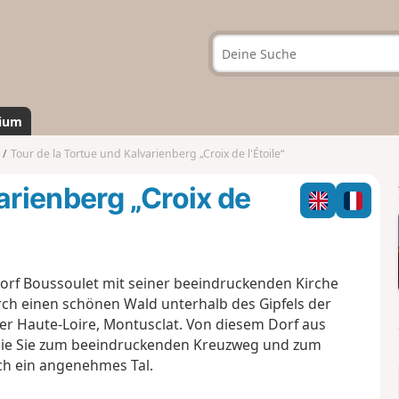
ium
Tour de la Tortue und Kalvarienberg „Croix de l'Étoile“
arienberg „Croix de
rf Boussoulet mit seiner beeindruckenden Kirche
urch einen schönen Wald unterhalb des Gipfels der
der Haute-Loire, Montusclat. Von diesem Dorf aus
die Sie zum beeindruckenden Kreuzweg und zum
rch ein angenehmes Tal.