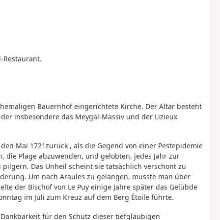
l-Restaurant.
hemaligen Bauernhof eingerichtete Kirche. Der Altar besteht
us der insbesondere das Meygal-Massiv und der Lizieux
f
den Mai 1721
zurück
, als die Gegend von einer Pestepidemie
 die Plage abzuwenden, und gelobten, jedes Jahr zur
pilgern. Das Unheil scheint sie tatsächlich verschont zu
anderung. Um nach Araules zu gelangen, musste man über
lte der Bischof von Le Puy einige Jahre später das Gelübde
Sonntag im Juli zum Kreuz auf dem Berg Étoile führte.
 Dankbarkeit für den Schutz dieser tiefgläubigen