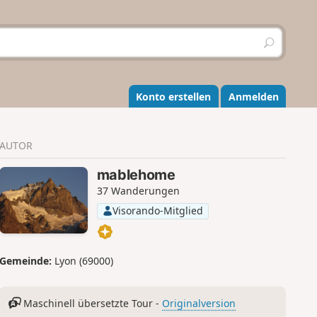
S
u
c
h
e
Konto erstellen
Anmelden
n
AUTOR
mablehome
37 Wanderungen
Visorando-Mitglied
Gemeinde:
Lyon (69000)
Maschinell übersetzte Tour -
Originalversion