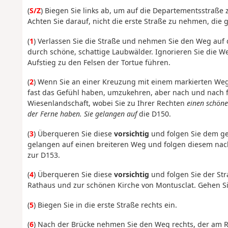
(
S/Z
) Biegen Sie links ab, um auf die Departementsstraße 
Achten Sie darauf, nicht die erste Straße zu nehmen, die g
(
1
) Verlassen Sie die Straße und nehmen Sie den Weg auf de
durch schöne, schattige Laubwälder. Ignorieren Sie die W
Aufstieg zu den Felsen der Tortue führen.
(
2
) Wenn Sie an einer Kreuzung mit einem markierten Weg
fast das Gefühl haben, umzukehren, aber nach und nach 
Wiesenlandschaft, wobei Sie zu Ihrer Rechten
einen schöne
der Ferne haben. Sie gelangen auf
die D150.
(
3
) Überqueren Sie diese
vorsichtig
und folgen Sie dem ge
gelangen auf einen breiteren Weg und folgen diesem nach 
zur D153.
(
4
) Überqueren Sie diese
vorsichtig
und folgen Sie der Str
Rathaus und zur schönen Kirche von Montusclat. Gehen Sie
(
5
) Biegen Sie in die erste Straße rechts ein.
(
6
) Nach der Brücke nehmen Sie den Weg rechts, der am R