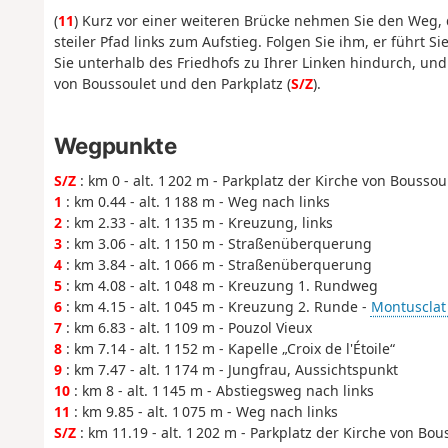
(
11
) Kurz vor einer weiteren Brücke nehmen Sie den Weg, 
steiler Pfad links zum Aufstieg. Folgen Sie ihm, er führt S
Sie unterhalb des Friedhofs zu Ihrer Linken hindurch, und
von Boussoulet und den Parkplatz (
S/Z
).
Wegpunkte
S/Z
: km 0 - alt. 1 202 m - Parkplatz der Kirche von Boussou
1
: km 0.44 - alt. 1 188 m - Weg nach links
2
: km 2.33 - alt. 1 135 m - Kreuzung, links
3
: km 3.06 - alt. 1 150 m - Straßenüberquerung
4
: km 3.84 - alt. 1 066 m - Straßenüberquerung
5
: km 4.08 - alt. 1 048 m - Kreuzung 1. Rundweg
6
: km 4.15 - alt. 1 045 m - Kreuzung 2. Runde -
Montusclat 
7
: km 6.83 - alt. 1 109 m - Pouzol Vieux
8
: km 7.14 - alt. 1 152 m - Kapelle „Croix de l'Étoile“
9
: km 7.47 - alt. 1 174 m - Jungfrau, Aussichtspunkt
10
: km 8 - alt. 1 145 m - Abstiegsweg nach links
11
: km 9.85 - alt. 1 075 m - Weg nach links
S/Z
: km 11.19 - alt. 1 202 m - Parkplatz der Kirche von Bou