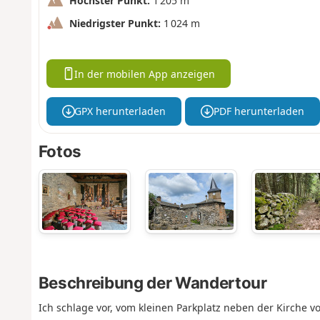
Höchster Punkt:
1 205 m
Niedrigster Punkt:
1 024 m
In der mobilen App anzeigen
GPX herunterladen
PDF herunterladen
Fotos
Beschreibung der Wandertour
Ich schlage vor, vom kleinen Parkplatz neben der Kirche v