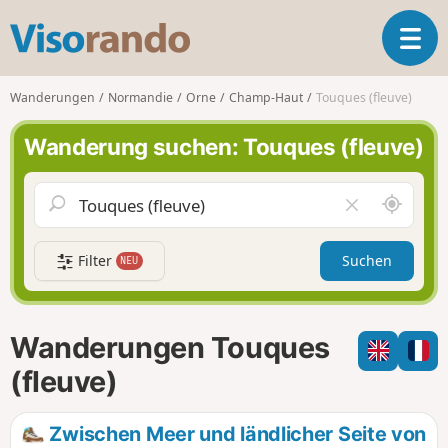
V
T
i
o
s
g
o
Wanderungen
Normandie
Orne
Champ-Haut
Touques (fleuve)
g
r
l
a
Wanderung suchen: Touques (fleuve)
e
n
n
d
a
o
S
F
v
c
e
i
h
l
g
Filter
Suchen
NEU
a
d
a
u
l
t
m
e
i
i
e
Wanderungen Touques
o
c
r
n
h
e
(fleuve)
u
n
m
Zwischen Meer und ländlicher Seite von