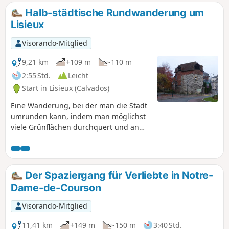
Halb-städtische Rundwanderung um
Lisieux
Visorando-Mitglied
9,21 km
+109 m
-110 m
2:55 Std.
Leicht
Start in Lisieux (Calvados)
Eine Wanderung, bei der man die Stadt
umrunden kann, indem man möglichst
viele Grünflächen durchquert und an
den wichtigsten Wasserläufen
entlanggeht. Ein paar schöne
Steigungen für Sportliche!
Der Spaziergang für Verliebte in Notre-
Dame-de-Courson
Visorando-Mitglied
11,41 km
+149 m
-150 m
3:40 Std.