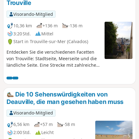
Trouville
Visorando-Mitglied
10,36 km
+136 m
-136 m
3:20 Std.
Mittel
Start in Trouville-sur-Mer (Calvados)
Entdecken Sie die verschiedenen Facetten
von Trouville: Stadtseite, Meerseite und die
ländliche Seite. Eine Strecke mit zahlreichen
Aussichtspunkten auf den Ärmelkanal und
die Landschaft der Normandie. Für alle, die
den Hafen von Trouville kennen!
Die 10 Sehenswürdigkeiten von
Deauville, die man gesehen haben muss
Visorando-Mitglied
6,56 km
+57 m
-58 m
2:00 Std.
Leicht