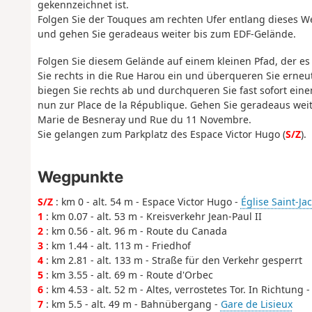
gekennzeichnet ist.
Folgen Sie der Touques am rechten Ufer entlang dieses We
und gehen Sie geradeaus weiter bis zum EDF-Gelände.
Folgen Sie diesem Gelände auf einem kleinen Pfad, der es
Sie rechts in die Rue Harou ein und überqueren Sie erne
biegen Sie rechts ab und durchqueren Sie fast sofort eine
nun zur Place de la République. Gehen Sie geradeaus weit
Marie de Besneray und Rue du 11 Novembre.
Sie gelangen zum Parkplatz des Espace Victor Hugo (
S/Z
).
Wegpunkte
S/Z
: km 0 - alt. 54 m - Espace Victor Hugo -
Église Saint-Ja
1
: km 0.07 - alt. 53 m - Kreisverkehr Jean-Paul II
2
: km 0.56 - alt. 96 m - Route du Canada
3
: km 1.44 - alt. 113 m - Friedhof
4
: km 2.81 - alt. 133 m - Straße für den Verkehr gesperrt
5
: km 3.55 - alt. 69 m - Route d'Orbec
6
: km 4.53 - alt. 52 m - Altes, verrostetes Tor. In Richtung 
7
: km 5.5 - alt. 49 m - Bahnübergang -
Gare de Lisieux