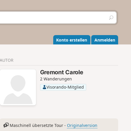
S
u
c
h
e
Konto erstellen
Anmelden
n
AUTOR
Gremont Carole
2 Wanderungen
Visorando-Mitglied
Maschinell übersetzte Tour -
Originalversion