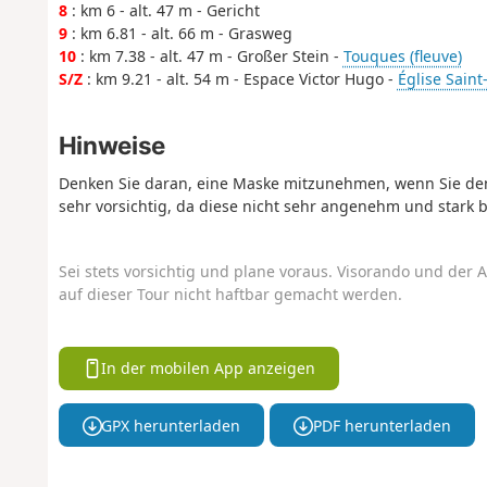
8
: km 6 - alt. 47 m - Gericht
9
: km 6.81 - alt. 66 m - Grasweg
10
: km 7.38 - alt. 47 m - Großer Stein -
Touques (fleuve)
S/Z
: km 9.21 - alt. 54 m - Espace Victor Hugo -
Église Saint
Hinweise
Denken Sie daran, eine Maske mitzunehmen, wenn Sie den
sehr vorsichtig, da diese nicht sehr angenehm und stark b
Sei stets vorsichtig und plane voraus. Visorando und der A
auf dieser Tour nicht haftbar gemacht werden.
In der mobilen App anzeigen
GPX herunterladen
PDF herunterladen