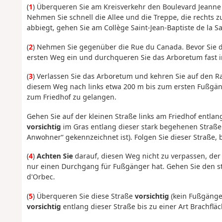
(
1
) Überqueren Sie am Kreisverkehr den Boulevard Jeanne 
Nehmen Sie schnell die Allee und die Treppe, die rechts zu
abbiegt, gehen Sie am Collège Saint-Jean-Baptiste de la S
(
2
) Nehmen Sie gegenüber die Rue du Canada. Bevor Sie da
ersten Weg ein und durchqueren Sie das Arboretum fast in 
(
3
) Verlassen Sie das Arboretum und kehren Sie auf den R
diesem Weg nach links etwa 200 m bis zum ersten Fußgä
zum Friedhof zu gelangen.
Gehen Sie auf der kleinen Straße links am Friedhof entlan
vorsichtig
im Gras entlang dieser stark begehenen Straße u
Anwohner“ gekennzeichnet ist). Folgen Sie dieser Straße, b
(
4
)
Achten Sie
darauf, diesen Weg nicht zu verpassen, der 
nur einen Durchgang für Fußgänger hat. Gehen Sie den st
d'Orbec.
(
5
) Überqueren Sie diese Straße
vorsichtig
(kein Fußgänger
vorsichtig
entlang dieser Straße bis zu einer Art Brachfläc