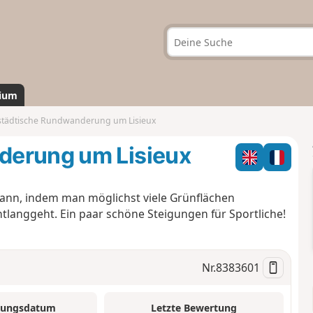
ium
städtische Rundwanderung um Lisieux
derung um Lisieux
ann, indem man möglichst viele Grünflächen
langgeht. Ein paar schöne Steigungen für Sportliche!
Nr.
8383601
tungsdatum
Letzte Bewertung