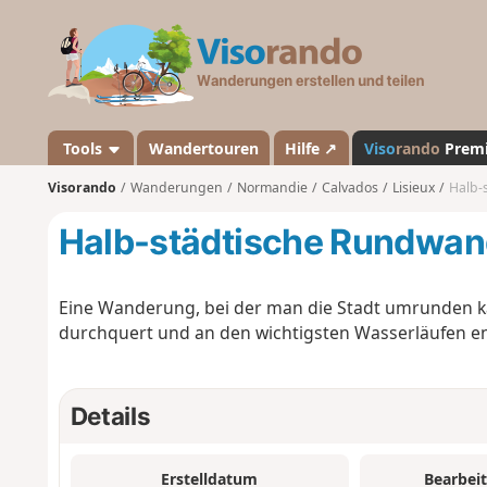
V
i
s
o
r
a
Tools
Wandertouren
Hilfe ↗
Viso
rando
Prem
n
Visorando
Wanderungen
Normandie
Calvados
Lisieux
Halb-
d
o
Halb-städtische Rundwan
Eine Wanderung, bei der man die Stadt umrunden k
durchquert und an den wichtigsten Wasserläufen ent
Details
Erstelldatum
Bearbei