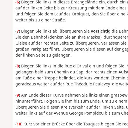
(
6
) Biegen Sie links in dieses Brachgelände ein, durch ein 
auf der linken Seite bis zur Kreuzung mit dem Ende eine
und folgen Sie dem Lauf des Orbiquet, den Sie über eine 
weiter bis zu einer Straße.
(
7
) Biegen Sie links ab, überqueren Sie
vorsichtig
die Bahn
Sie den Bahnhof (denken Sie an Ihre Maske!), durchqueren
Gleise auf der rechten Seite zu überqueren. Verlassen Sie
großen Parkplatz führt. Überqueren Sie diesen auf der 
der linken Seite zu gelangen.
(
8
) Biegen Sie links in die Rue d'Orival ein und folgen Si
gelangen bald zum Chemin du Sap, der rechts einen Aufs
am Fuße einer Treppe befindet, die kurz vor dem Chemin d
geradeaus weiter auf der Rue Théodule Peulevey, die weit
(
9
) Am Ende dieser Kurve nehmen Sie links einen grasbew
hinunterführt. Folgen Sie ihm bis zum Ende, um zu einem
Überqueren Sie diesen Kreisverkehr auf der linken Seite
weiter links auf der Avenue George Pompidou bis zum Che
(
10
) Kurz vor einer Brücke über die Touques biegen Sie re