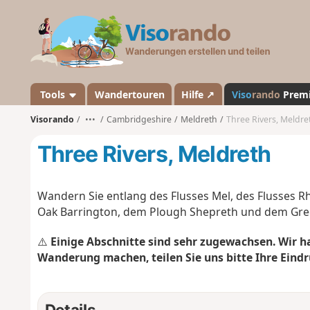
V
i
s
o
r
a
Tools
Wandertouren
Hilfe ↗
Viso
rando
Prem
n
Visorando
•••
Cambridgeshire
Meldreth
Three Rivers, Meldre
d
o
Three Rivers, Meldreth
Wandern Sie entlang des Flusses Mel, des Flusses R
Oak Barrington, dem Plough Shepreth und dem Gre
⚠️
Einige Abschnitte sind sehr zugewachsen. Wir h
Wanderung machen, teilen Sie uns bitte Ihre Eindr
Details