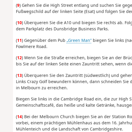
(
9
) Gehen Sie die High Street entlang und suchen Sie geg
Fußwegschild auf der linken Seite (Esat) und folgen Sie 
(
10
) Überqueren Sie die A10 und biegen Sie rechts ab. Fo
dem Parkplatz des Dunsbridge Business Parks.
(
11
) Gegenüber dem Pub
„Green Man”
biegen Sie links (n
Fowlmere Road.
(
12
) Wenn Sie die Straße erreichen, biegen Sie an der Brü
bis Sie auf der linken Seite einen Zauntritt sehen, wenn d
(
13
) Überqueren Sie den Zauntritt (südwestlich) und gehe
Links Crazy Golf bewundern können, dann schneiden Sie d
in Melbourn zu erreichen.
Biegen Sie links in die Cambridge Road ein, die zur High 
Gemeinschaftscafé, das heiße und kalte Getränke, hausge
(
14
) Bei der Melbourn Church biegen Sie an der Station 
vorbei, einem prächtigen Mühlenhaus aus dem 16. Jahrhun
Mühlenteich und die Landschaft von Cambridgeshire.