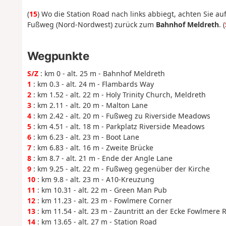
(
15
) Wo die Station Road nach links abbiegt, achten Sie a
Fußweg (Nord-Nordwest) zurück zum
Bahnhof Meldreth
. (
Wegpunkte
S/Z
: km 0 - alt. 25 m - Bahnhof Meldreth
1
: km 0.3 - alt. 24 m - Flambards Way
2
: km 1.52 - alt. 22 m - Holy Trinity Church, Meldreth
3
: km 2.11 - alt. 20 m - Malton Lane
4
: km 2.42 - alt. 20 m - Fußweg zu Riverside Meadows
5
: km 4.51 - alt. 18 m - Parkplatz Riverside Meadows
6
: km 6.23 - alt. 23 m - Boot Lane
7
: km 6.83 - alt. 16 m - Zweite Brücke
8
: km 8.7 - alt. 21 m - Ende der Angle Lane
9
: km 9.25 - alt. 22 m - Fußweg gegenüber der Kirche
10
: km 9.8 - alt. 23 m - A10-Kreuzung
11
: km 10.31 - alt. 22 m - Green Man Pub
12
: km 11.23 - alt. 23 m - Fowlmere Corner
13
: km 11.54 - alt. 23 m - Zauntritt an der Ecke Fowlmere 
14
: km 13.65 - alt. 27 m - Station Road