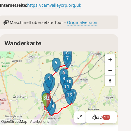
Internetseite:
https://camvalleycrp.org.uk
Maschinell übersetzte Tour -
Originalversion
Wanderkarte
6
7
5
8
4
9
3
10
2
11
12
13
1
15
14
3D
NEU
K
OpenStreetMap -
Attributions
a