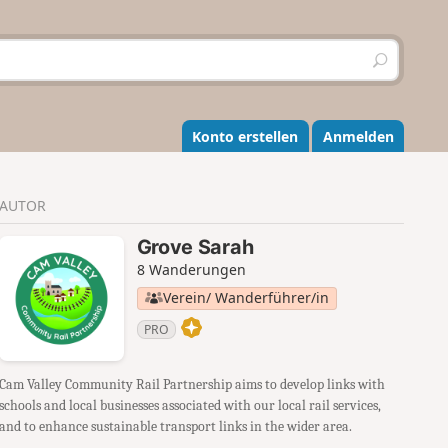
S
u
c
h
e
Konto erstellen
Anmelden
n
AUTOR
Grove Sarah
8 Wanderungen
Verein/ Wanderführer/in
PRO
Cam Valley Community Rail Partnership aims to develop links with
schools and local businesses associated with our local rail services,
and to enhance sustainable transport links in the wider area.