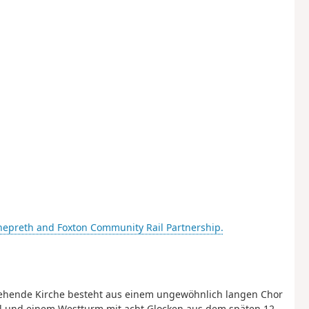
Shepreth and Foxton Community Rail Partnership.
ehende Kirche besteht aus einem ungewöhnlich langen Chor
al und einem Westturm mit acht Glocken aus dem späten 12.