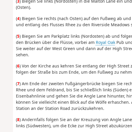
(
3
) Biegen Sie links (Nordosten) in die Malton Lane ein un
(Osten).
(
4
) Biegen Sie rechts (nach Osten) auf den Fußweg ab und
und entlang des Flusses Rhee zu den Riverside Meadows s
(
5
) Biegen Sie am Parkplatz links (Nordosten) ab und folge
den Brücken über die Flüsse, vorbei am
Royal Oak
Pub und
Sie weiter auf der West Green und dann auf der High Str
sehen.
(
6
) Von der Kirche aus kehren Sie entlang der High Street
folgen der Straße bis zum Ende, um den Fußweg zu nehm
(
7
) Am Ende der zweiten Fußgängerbrücke biegen Sie rech
Rhee und dem Feldrand, bis Sie schließlich links (Süden)
Eisenbahnlinie und gehen Sie die Angle Lane hinunter, hi
können Sie vielleicht einen Blick auf die Wölfe erhaschen
Station an der Station Road zurückzukehren.
(
8
) Andernfalls folgen Sie an der Kreuzung von Angle Lan
links (Südwesten), um die Ecke zur High Street abzukürze