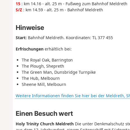
15
: km 14.16 - alt. 25 m - Fußweg zum Bahnhof Meldreth
S/Z
: km 14.59 - alt. 25 m - Bahnhof Meldreth
Hinweise
Start:
Bahnhof Meldreth. Koordinaten: TL 377 455
Erfrischungen
erhältlich bei:
The Royal Oak, Barrington
The Plough, Shepreth
The Green Man, Dunsbridge Turnpike
The Hub, Melbourn
Sheene Mill, Melbourn
Weitere Informationen finden Sie hier bei der Meldreth, 
Einen Besuch wert
Holy Trinity Church Meldreth
Die unter Denkmalschutz st
aus dem 12. Jahrhundert, einem Seitenschiff mit Südport