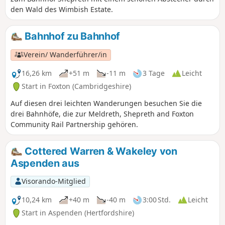
den Wald des Wimbish Estate.
Bahnhof zu Bahnhof
Verein/ Wanderführer/in
16,26 km
+51 m
-11 m
3 Tage
Leicht
Start in Foxton (Cambridgeshire)
Auf diesen drei leichten Wanderungen besuchen Sie die
drei Bahnhöfe, die zur Meldreth, Shepreth and Foxton
Community Rail Partnership gehören.
Cottered Warren & Wakeley von
Aspenden aus
Visorando-Mitglied
10,24 km
+40 m
-40 m
3:00 Std.
Leicht
Start in Aspenden (Hertfordshire)