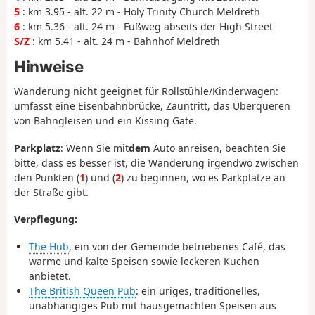
5
: km 3.95 - alt. 22 m - Holy Trinity Church Meldreth
6
: km 5.36 - alt. 24 m - Fußweg abseits der High Street
S/Z
: km 5.41 - alt. 24 m - Bahnhof Meldreth
Hinweise
Wanderung nicht geeignet für Rollstühle/Kinderwagen:
umfasst eine Eisenbahnbrücke, Zauntritt, das Überqueren
von Bahngleisen und ein Kissing Gate.
Parkplatz
: Wenn Sie mit
dem
Auto anreisen, beachten Sie
bitte, dass es besser ist, die Wanderung irgendwo zwischen
den Punkten (
1
) und (
2
) zu beginnen, wo es Parkplätze an
der Straße gibt.
Verpflegung:
The Hub
, ein von der Gemeinde betriebenes Café, das
warme und kalte Speisen sowie leckeren Kuchen
anbietet.
The British Queen Pub
: ein uriges, traditionelles,
unabhängiges Pub mit hausgemachten Speisen aus