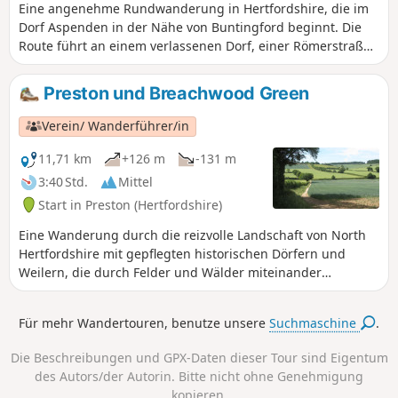
Eine angenehme Rundwanderung in Hertfordshire, die im
Dorf Aspenden in der Nähe von Buntingford beginnt. Die
Route führt an einem verlassenen Dorf, einer Römerstraße
und einem Wasserhaus vorbei. In Aspenden gibt es einen
Pub für diejenigen, die sich am Ende der Wanderung
Preston und Breachwood Green
stärken möchten.
Verein/ Wanderführer/in
11,71 km
+126 m
-131 m
3:40 Std.
Mittel
Start in Preston (Hertfordshire)
Eine Wanderung durch die reizvolle Landschaft von North
Hertfordshire mit gepflegten historischen Dörfern und
Weilern, die durch Felder und Wälder miteinander
verbunden sind. Es gibt interessante Gebäude, darunter
eine restaurierte Windmühle.
Für mehr Wandertouren, benutze unsere
Suchmaschine
.
Die Beschreibungen und GPX-Daten dieser Tour sind Eigentum
des Autors/der Autorin. Bitte nicht ohne Genehmigung
kopieren.