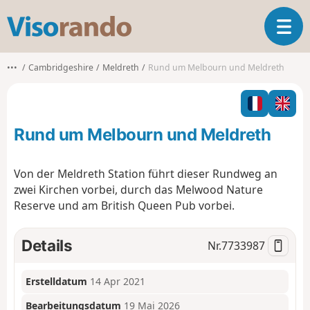
V
T
i
o
s
g
o
•••
Cambridgeshire
Meldreth
Rund um Melbourn und Meldreth
g
r
l
a
e
n
n
d
Rund um Melbourn und Meldreth
a
o
v
i
Von der Meldreth Station führt dieser Rundweg an
g
zwei Kirchen vorbei, durch das Melwood Nature
a
Reserve und am British Queen Pub vorbei.
t
i
o
Details
Nr.
7733987
n
Erstelldatum
14 Apr 2021
Bearbeitungsdatum
19 Mai 2026