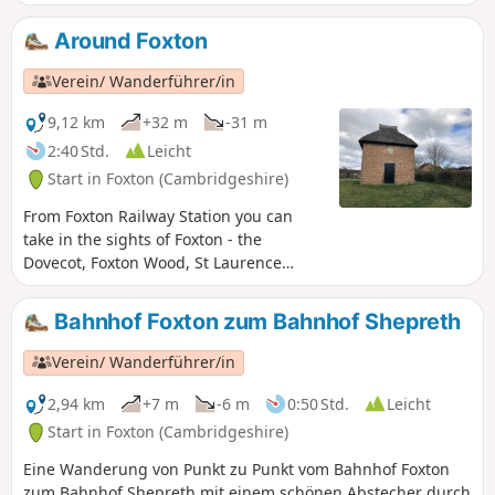
Around Foxton
Verein/ Wanderführer/in
9,12 km
+32 m
-31 m
2:40 Std.
Leicht
Start in Foxton (Cambridgeshire)
From Foxton Railway Station you can
take in the sights of Foxton - the
Dovecot, Foxton Wood, St Laurence
Church and the White Horse Pub.
Bahnhof Foxton zum Bahnhof Shepreth
Verein/ Wanderführer/in
2,94 km
+7 m
-6 m
0:50 Std.
Leicht
Start in Foxton (Cambridgeshire)
Eine Wanderung von Punkt zu Punkt vom Bahnhof Foxton
zum Bahnhof Shepreth mit einem schönen Abstecher durch