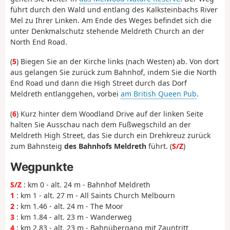
führt durch den Wald und entlang des Kalksteinbachs River
Mel zu Ihrer Linken. Am Ende des Weges befindet sich die
unter Denkmalschutz stehende Meldreth Church an der
North End Road.
(
5
) Biegen Sie an der Kirche links (nach Westen) ab. Von dort
aus gelangen Sie zurück zum Bahnhof, indem Sie die North
End Road und dann die High Street durch das Dorf
Meldreth entlanggehen, vorbei
am British Queen Pub
.
(
6
) Kurz hinter dem Woodland Drive auf der linken Seite
halten Sie Ausschau nach dem Fußwegschild an der
Meldreth High Street, das Sie durch ein Drehkreuz zurück
zum Bahnsteig
des Bahnhofs Meldreth
führt. (
S/Z
)
Wegpunkte
S/Z
: km 0 - alt. 24 m - Bahnhof Meldreth
1
: km 1 - alt. 27 m - All Saints Church Melbourn
2
: km 1.46 - alt. 24 m - The Moor
3
: km 1.84 - alt. 23 m - Wanderweg
4
: km 2.83 - alt. 23 m - Bahnübergang mit Zauntritt