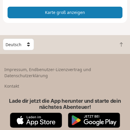
n
z
Karte groß anzeigen
e
i
g
e
n
W
Z
ä
u
h
r
l
ü
e
Impressum, Endbenutzer-Lizenzvertrag und
c
e
Datenschutzerklärung
k
i
n
n
Kontakt
a
L
c
a
Lade dir jetzt die App herunter und starte dein
h
n
nächstes Abenteuer!
o
d
b
A
G
e
p
o
n
p
o