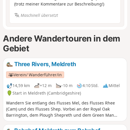
(trotz meiner Kommentare zur Beschreibung!)
Maschinell übersetzt
Andere Wandertouren in dem
Gebiet
Three Rivers, Meldreth
Verein/ Wanderführer/in
14,59 km
+12 m
-10 m
4:10 Std.
Mittel
Start in Meldreth (Cambridgeshire)
Wandern Sie entlang des Flusses Mel, des Flusses Rhee
(Cam) und des Flusses Shep. Vorbei an der Royal Oak
Barrington, dem Plough Shepreth und dem Green Man
Dunsbridge Turnpike. ⚠️ Einige Abschnitte sind sehr
zugewachsen. Wir haben den Autor darüber informiert.