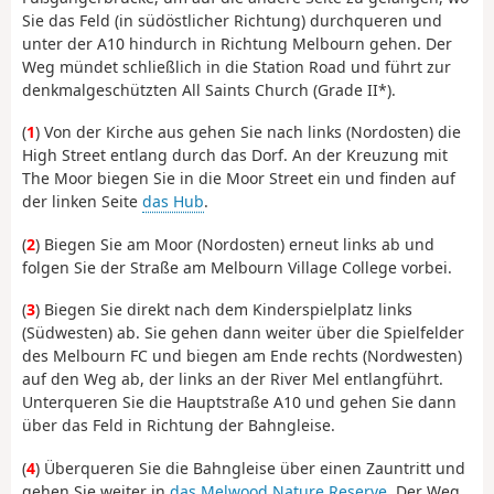
Sie das Feld (in südöstlicher Richtung) durchqueren und
unter der A10 hindurch in Richtung Melbourn gehen. Der
Weg mündet schließlich in die Station Road und führt zur
denkmalgeschützten All Saints Church (Grade II*).
(
1
) Von der Kirche aus gehen Sie nach links (Nordosten) die
High Street entlang durch das Dorf. An der Kreuzung mit
The Moor biegen Sie in die Moor Street ein und finden auf
der linken Seite
das Hub
.
(
2
) Biegen Sie am Moor (Nordosten) erneut links ab und
folgen Sie der Straße am Melbourn Village College vorbei.
(
3
) Biegen Sie direkt nach dem Kinderspielplatz links
(Südwesten) ab. Sie gehen dann weiter über die Spielfelder
des Melbourn FC und biegen am Ende rechts (Nordwesten)
auf den Weg ab, der links an der River Mel entlangführt.
Unterqueren Sie die Hauptstraße A10 und gehen Sie dann
über das Feld in Richtung der Bahngleise.
(
4
) Überqueren Sie die Bahngleise über einen Zauntritt und
gehen Sie weiter in
das Melwood Nature Reserve
. Der Weg