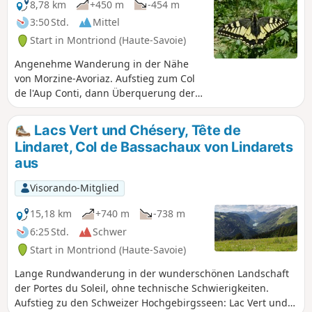
eine entspannende Pause, ein Picknick inmitten der Natur
8,78 km
+450 m
-454 m
oder einfach nur, um die wohltuende Ruhe zu genießen.
3:50 Std.
Mittel
Start in Montriond (Haute-Savoie)
Angenehme Wanderung in der Nähe
von Morzine-Avoriaz. Aufstieg zum Col
de l'Aup Conti, dann Überquerung der
Bergkämme. Die Wanderung ist nicht
besonders schwierig und bietet einen
Lacs Vert und Chésery, Tête de
herrlichen Ausblick auf die
Lindaret, Col de Bassachaux von Lindarets
umliegenden Gipfel. Der Startpunkt in
aus
Les Lindarets, dem „Ziegendorf”, ist
ungewöhnlich, und die üppige Flora
Visorando-Mitglied
begleitet Sie auf dem gesamten Weg.
15,18 km
+740 m
-738 m
6:25 Std.
Schwer
Start in Montriond (Haute-Savoie)
Lange Rundwanderung in der wunderschönen Landschaft
der Portes du Soleil, ohne technische Schwierigkeiten.
Aufstieg zu den Schweizer Hochgebirgsseen: Lac Vert und