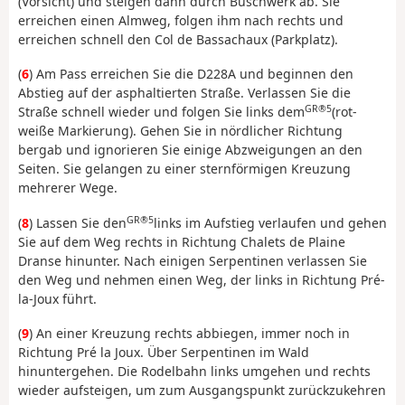
(Vorsicht) und steigen dann durch Buschwerk ab. Sie
erreichen einen Almweg, folgen ihm nach rechts und
erreichen schnell den Col de Bassachaux (Parkplatz).
(
6
) Am Pass erreichen Sie die D228A und beginnen den
Abstieg auf der asphaltierten Straße. Verlassen Sie die
GR®5
Straße schnell wieder und folgen Sie links dem
(rot-
weiße Markierung). Gehen Sie in nördlicher Richtung
bergab und ignorieren Sie einige Abzweigungen an den
Seiten. Sie gelangen zu einer sternförmigen Kreuzung
mehrerer Wege.
GR®5
(
8
) Lassen Sie den
links im Aufstieg verlaufen und gehen
Sie auf dem Weg rechts in Richtung Chalets de Plaine
Dranse hinunter. Nach einigen Serpentinen verlassen Sie
den Weg und nehmen einen Weg, der links in Richtung Pré-
la-Joux führt.
(
9
) An einer Kreuzung rechts abbiegen, immer noch in
Richtung Pré la Joux. Über Serpentinen im Wald
hinuntergehen. Die Rodelbahn links umgehen und rechts
wieder aufsteigen, um zum Ausgangspunkt zurückzukehren