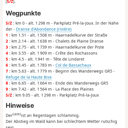
(
S/Z
).
Wegpunkte
S/Z
: km 0 - alt. 1 298 m - Parkplatz Pré-la-Joux. In der Nähe
der -
Dranse d'Abondance (rivière)
1
: km 1.51 - alt. 1 508 m - Haarnadelkurve der Straße
2
: km 2.14 - alt. 1 638 m - Chalets de Plaine Dranse
3
: km 2.75 - alt. 1 739 m - Haarnadelkurve der Piste
4
: km 3.55 - alt. 1 909 m - Crête des Rochassons
5
: km 4.5 - alt. 1 941 m - Tête de Lindaret
6
: km 5.45 - alt. 1 783 m -
Col de Bassachaux
7
: km 5.63 - alt. 1 779 m - Beginn des Wanderwegs GR5 -
Refuge de la Haute Bise
8
: km 6.65 - alt. 1 664 m - Ende des Wanderwegs GR5
9
: km 7.42 - alt. 1 564 m - La Place des Plaines
S/Z
: km 9.05 - alt. 1 298 m - Parkplatz Pré-la-Joux
Hinweise
GR®5
Der
ist an Regentagen schlammig.
Der Abstieg im Wald kann bei schlechtem Wetter rutschig
sein.