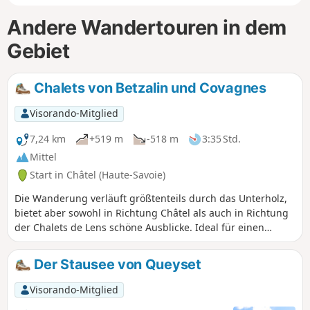
Andere Wandertouren in dem
Gebiet
Chalets von Betzalin und Covagnes
Visorando-Mitglied
7,24 km
+519 m
-518 m
3:35 Std.
Mittel
Start in Châtel (Haute-Savoie)
Die Wanderung verläuft größtenteils durch das Unterholz,
bietet aber sowohl in Richtung Châtel als auch in Richtung
der Chalets de Lens schöne Ausblicke. Ideal für einen
halbtägigen Ausflug an einem heißen Tag. Sie befinden sich
in einem Naturschutzgebiet! Beachten Sie die Vorschriften
Der Stausee von Queyset
in den praktischen Informationen.
Visorando-Mitglied