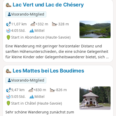
mögliche Begegnungen, wie z. B. mit
Lac Vert und Lac de Chésery
einer Schafherde und ihrem Hirten,
erwarten Sie. Der erste Teil vom Start
Visorando-Mitglied
bis zum See ist noch unberührt, aber
der Aufstieg ist belebter und
11,07 km
+332 m
-328 m
„touristischer”.
4:05 Std.
Mittel
Start in Abondance (Haute-Savoie)
Eine Wanderung mit geringer horizontaler Distanz und
sanften Höhenunterschieden, die eine schöne Gelegenheit
für kleine Kinder oder Gelegenheitswanderer bietet, sich an
das Wandern in den Bergen heranzutasten. In einer sehr
schönen Umgebung gelangt man zu zwei reizvollen
Les Mattes bei Les Boudimes
Bergseen. Es gibt mehrere kürzere oder längere Varianten.
Visorando-Mitglied
9,47 km
+830 m
-826 m
5:05 Std.
Mittel
Start in Châtel (Haute-Savoie)
Sehr schöne Wanderung zunächst zum