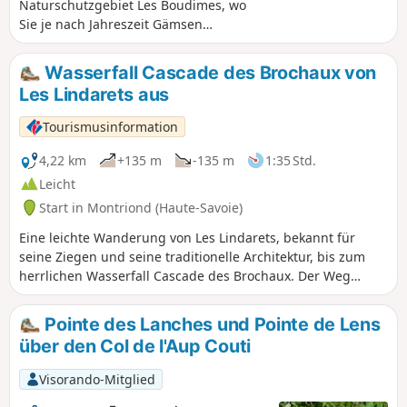
Naturschutzgebiet Les Boudimes, wo
Sie je nach Jahreszeit Gämsen
beobachten können, dann Aufstieg zu
den Almweiden Les Mattes, begleitet
Wasserfall Cascade des Brochaux von
vom Klang der Kuhglocken und dem
Les Lindarets aus
Pfeifen der Murmeltiere. Wälder und
Almen wechseln sich zu unserer großen
Tourismusinformation
Freude ab und bieten einen herrlichen
Blick auf die Berge, die die Dörfer
4,22 km
+135 m
-135 m
1:35 Std.
Châtel und La Chapelle-d'Abondance
Leicht
umgeben, bevor wir am Fuße des Mont
Start in Montriond (Haute-Savoie)
de Grange (2432 m) und seinen
Felsbändern vorbeikommen. Sie
Eine leichte Wanderung von Les Lindarets, bekannt für
befinden sich in einem
seine Ziegen und seine traditionelle Architektur, bis zum
Naturschutzgebiet! Beachten Sie die
herrlichen Wasserfall Cascade des Brochaux. Der Weg
Vorschriften in den praktischen
schlängelt sich durch den Wald und Sie werden vom
Informationen.
beruhigenden Rauschen eines schönen Flusses begleitet.
Pointe des Lanches und Pointe de Lens
Wenn Sie sich dem Wasserfall Cascade des Brochaux
über den Col de l'Aup Couti
nähern, hören Sie das sanfte Rauschen des fließenden
Wassers. Der Wasserfall, ein wahres Naturjuwel, ergießt
Visorando-Mitglied
sich in ein natürliches Becken. Dies ist der ideale Ort für