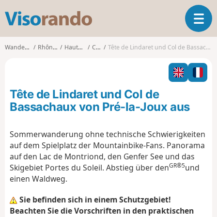
V
T
i
o
s
g
o
Wanderungen
Rhône-Alpes
Haute-Savoie
Châtel
Tête de Lindaret und Col de Bassachaux von Pré-la-Joux aus
g
r
l
a
e
n
n
d
Tête de Lindaret und Col de
a
o
v
Bassachaux von Pré-la-Joux aus
i
g
Sommerwanderung ohne technische Schwierigkeiten
a
auf dem Spielplatz der Mountainbike-Fans. Panorama
t
i
auf den Lac de Montriond, den Genfer See und das
o
GR®5
Skigebiet Portes du Soleil. Abstieg über den
und
n
einen Waldweg.
Sie befinden sich in einem Schutzgebiet!
Beachten Sie die Vorschriften in den praktischen