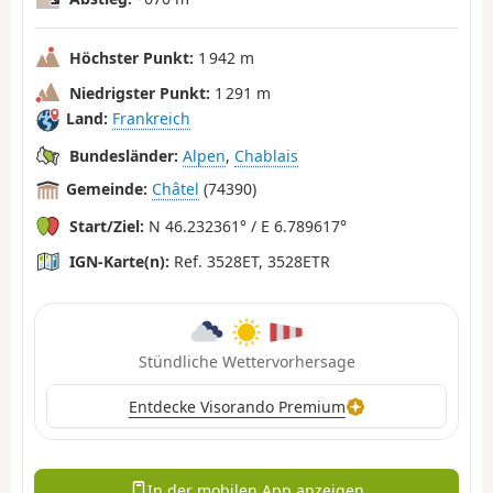
Höchster Punkt:
1 942 m
Niedrigster Punkt:
1 291 m
Land:
Frankreich
Bundesländer:
Alpen
,
Chablais
Gemeinde:
Châtel
(74390)
Start/Ziel:
N 46.232361° / E 6.789617°
IGN-Karte(n):
Ref. 3528ET, 3528ETR
Stündliche Wettervorhersage
Entdecke Visorando Premium
In der mobilen App anzeigen