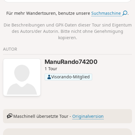
Lac de Chesery. Panoramaweg über den Kamm von
Rochassons und den Tête des Lindarets bis zum Col de
Für mehr Wandertouren, benutze unsere
Suchmaschine
.
Bassachaux und Rückweg über denGR®5.
Die Beschreibungen und GPX-Daten dieser Tour sind Eigentum
des Autors/der Autorin. Bitte nicht ohne Genehmigung
kopieren.
AUTOR
ManuRando74200
1 Tour
Visorando-Mitglied
Maschinell übersetzte Tour -
Originalversion