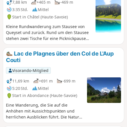
7,88 km
+465 m
-469 m
3:35 Std.
Mittel
Start in Châtel (Haute-Savoie)
Kleine Rundwanderung zum Stausee von
Queyset und zurück. Rund um den Stausee
stehen zwei Tische für eine Picknickpause
zur Verfügung. Der kurze, aber steile
Aufstieg durch den Wald ist nicht zu
Lac de Plagnes über den Col de L'Aup
unterschätzen.
Couti
Visorando-Mitglied
11,69 km
+691 m
-699 m
5:20 Std.
Mittel
Start in Abondance (Haute-Savoie)
Eine Wanderung, die Sie auf die
Anhöhen mit Aussichtspunkten und
herrlichen Ausblicken führt. Die Natur
und ihre Vielfalt, ihre Almen und