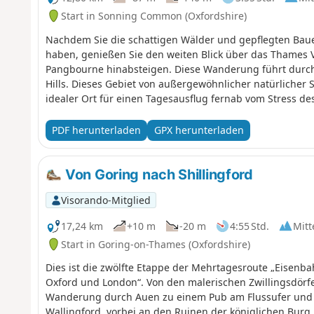
Start in Sonning Common (Oxfordshire)
Nachdem Sie die schattigen Wälder und gepflegten Baue
haben, genießen Sie den weiten Blick über das Thames V
Pangbourne hinabsteigen. Diese Wanderung führt durch
Hills. Dieses Gebiet von außergewöhnlicher natürlicher S
idealer Ort für einen Tagesausflug fernab vom Stress d
Chiltern Society gut gepflegt, und diskrete Pfeile an de
PDF herunterladen
GPX herunterladen
Von Goring nach Shillingford
Visorando-Mitglied
17,24 km
+10 m
-20 m
4:55 Std.
Mitt
Start in Goring-on-Thames (Oxfordshire)
Dies ist die zwölfte Etappe der Mehrtagesroute „Eisen
Oxford und London“. Von den malerischen Zwillingsdörfe
Wanderung durch Auen zu einem Pub am Flussufer und w
Wallingford, vorbei an den Ruinen der königlichen Bur