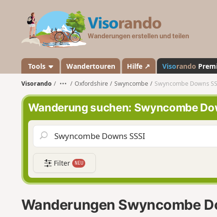
V
i
s
o
r
a
Tools
Wandertouren
Hilfe ↗
Viso
rando
Prem
n
Visorando
•••
Oxfordshire
Swyncombe
Swyncombe Downs SS
d
o
Wanderung suchen: Swyncombe Do
Filter
NEU
Wanderungen Swyncombe D