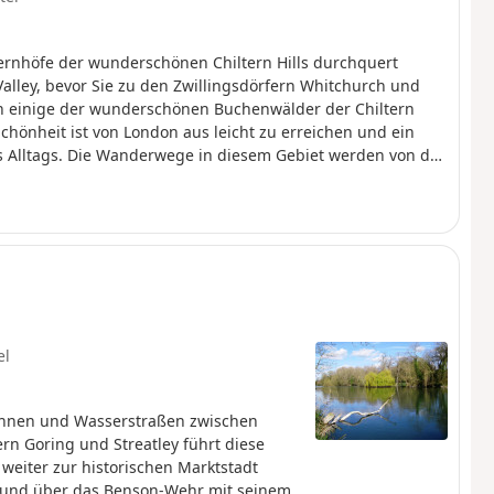
rnhöfe der wunderschönen Chiltern Hills durchquert
alley, bevor Sie zu den Zwillingsdörfern Whitchurch und
 einige der wunderschönen Buchenwälder der Chiltern
chönheit ist von London aus leicht zu erreichen und ein
es Alltags. Die Wanderwege in diesem Gebiet werden von der
n Bäumen zeigen die öffentlichen Wege an.
el
bahnen und Wasserstraßen zwischen
rn Goring und Streatley führt diese
eiter zur historischen Marktstadt
g und über das Benson-Wehr mit seinem