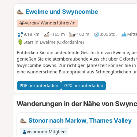
Ewelme und Swyncombe
Verein/ Wanderführer/in
9,18 km
+165 m
-162 m
3:05 Std.
Mitt
Start in Ewelme (Oxfordshire)
Entdecken Sie die bedeutende Geschichte von Ewelme, be
genießen Sie die atemberaubende Aussicht über Oxfordshi
Swyncombe Downs. Zur richtigen Jahreszeit können Sie in
eine wunderschöne Blütenpracht aus Schneeglöckchen u
PDF herunterladen
GPX herunterladen
Wanderungen in der Nähe von Swyn
Stonor nach Marlow, Thames Valley
Visorando-Mitglied