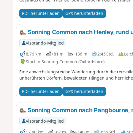
PDF herunterladen
GPX herunterladen
Sonning Common nach Henley, rund 
Visorando-Mitglied
8,76 km
+81 m
-136 m
2:45 Std.
Leic
Start in Sonning Common (Oxfordshire)
Eine abwechslungsreiche Wanderung durch die reizvolle 
unberührten Dörfern, bewaldeten Hängen und herrliche
PDF herunterladen
GPX herunterladen
Sonning Common nach Pangbourne, 
Visorando-Mitglied
12,80 km
+87 m
-140 m
3:55 Std.
Mit