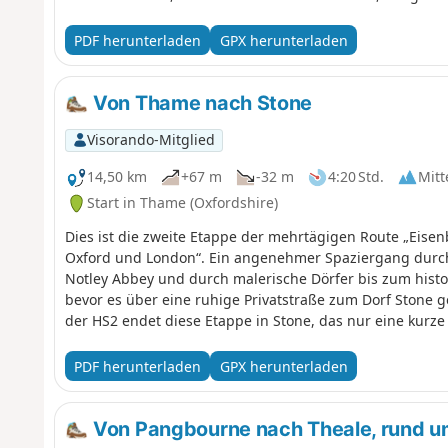
PDF herunterladen
GPX herunterladen
Von Thame nach Stone
Visorando-Mitglied
14,50 km
+67 m
-32 m
4:20 Std.
Mitt
Start in Thame (Oxfordshire)
Dies ist die zweite Etappe der mehrtägigen Route „Eis
Oxford und London“. Ein angenehmer Spaziergang durch
Notley Abbey und durch malerische Dörfer bis zum histo
bevor es über eine ruhige Privatstraße zum Dorf Stone g
der HS2 endet diese Etappe in Stone, das nur eine kurze 
PDF herunterladen
GPX herunterladen
Von Pangbourne nach Theale, rund u