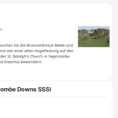
u
n
m
el
suchen Sie die Brunnenkresse-Beete und
re von einer alten Hügelfestung auf den
 der St. Botolph’s Church in Swyncombe
nd Eisenhut bewundern.
combe Downs SSSI