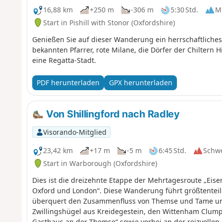
16,88 km
+250 m
-306 m
5:30 Std.
Mi
Start in Pishill with Stonor (Oxfordshire)
Genießen Sie auf dieser Wanderung ein herrschaftlich
bekannten Pfarrer, rote Milane, die Dörfer der Chiltern 
eine Regatta-Stadt.
PDF herunterladen
GPX herunterladen
Von Shillingford nach Radley
Visorando-Mitglied
23,42 km
+17 m
-5 m
6:45 Std.
Schw
Start in Warborough (Oxfordshire)
Dies ist die dreizehnte Etappe der Mehrtagesroute „Ei
Oxford und London“. Diese Wanderung führt größtenteil
überquert den Zusammenfluss von Themse und Tame und
Zwillingshügel aus Kreidegestein, den Wittenham Clump
Gasthaus an der Themse“ sowie vorbei an der reizvollen