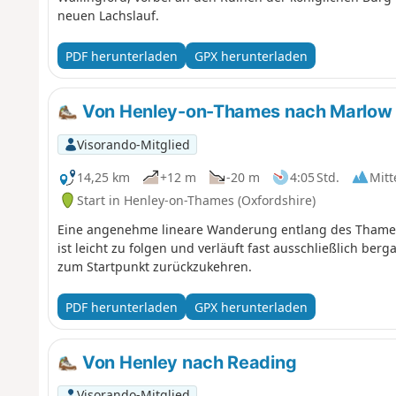
neuen Lachslauf.
PDF herunterladen
GPX herunterladen
Von Henley-on-Thames nach Marlow 
Visorando-Mitglied
14,25 km
+12 m
-20 m
4:05 Std.
Mitt
Start in Henley-on-Thames (Oxfordshire)
Eine angenehme lineare Wanderung entlang des Thame
ist leicht zu folgen und verläuft fast ausschließlich ber
zum Startpunkt zurückzukehren.
PDF herunterladen
GPX herunterladen
Von Henley nach Reading
Visorando-Mitglied