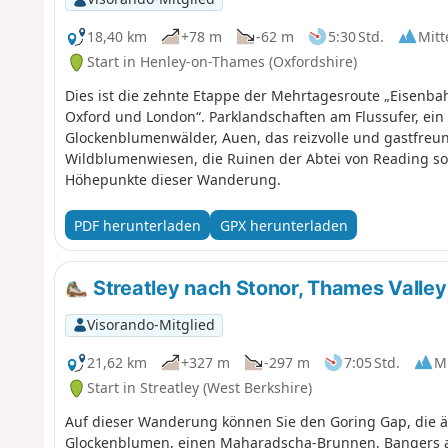
18,40 km
+78 m
-62 m
5:30 Std.
Mitt
Start in Henley-on-Thames (Oxfordshire)
Dies ist die zehnte Etappe der Mehrtagesroute „Eisen
Oxford und London“. Parklandschaften am Flussufer, ein 
Glockenblumenwälder, Auen, das reizvolle und gastfreun
Wildblumenwiesen, die Ruinen der Abtei von Reading so
Höhepunkte dieser Wanderung.
PDF herunterladen
GPX herunterladen
Streatley nach Stonor, Thames Valley
Visorando-Mitglied
21,62 km
+327 m
-297 m
7:05 Std.
Mi
Start in Streatley (West Berkshire)
Auf dieser Wanderung können Sie den Goring Gap, die äl
Glockenblumen, einen Maharadscha-Brunnen, Bangers a