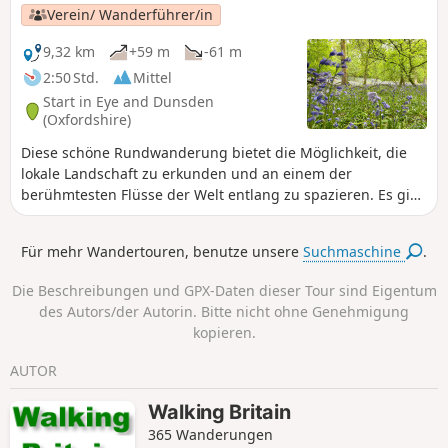
Sehenswürdigkeiten, darunter die aufregende Wanderung
Verein/ Wanderführer/in
über das Wehr zur Hambleden-Schleuse. Das „Stag and
Huntsman Inn“ am Ende der Wanderung ist ideal für eine
9,32 km
+59 m
-61 m
Erfrischung.
2:50 Std.
Mittel
Start in Eye and Dunsden
(Oxfordshire)
Diese schöne Rundwanderung bietet die Möglichkeit, die
lokale Landschaft zu erkunden und an einem der
berühmtesten Flüsse der Welt entlang zu spazieren. Es gibt
Geschichten über eine Wikingerbestattung, einen
berühmten Dichter, einen Spieler und eine Mühle, die zu
Für mehr Wandertouren, benutze unsere
Suchmaschine
.
neuem Leben erweckt wurde.
Die Beschreibungen und GPX-Daten dieser Tour sind Eigentum
des Autors/der Autorin. Bitte nicht ohne Genehmigung
kopieren.
AUTOR
Walking Britain
365 Wanderungen