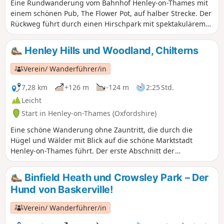
Eine Rundwanderung vom Bahnhof Henley-on-Thames mit
einem schönen Pub, The Flower Pot, auf halber Strecke. Der
Rückweg führt durch einen Hirschpark mit spektakulärem
Blick auf die Themse und die Chilterns. Gute
Parkmöglichkeiten am Bahnhof Henley-on-Thames.
Henley Hills und Woodland, Chilterns
Verein/ Wanderführer/in
7,28 km
+126 m
-124 m
2:25 Std.
Leicht
Start in Henley-on-Thames (Oxfordshire)
Eine schöne Wanderung ohne Zauntritt, die durch die
Hügel und Wälder mit Blick auf die schöne Marktstadt
Henley-on-Thames führt. Der erste Abschnitt der
Wanderung führt durch eine hügelige Parklandschaft mit
herrlicher Aussicht, der Rückweg führt durch den Wald.
Binfield Heath und Crowsley Park – Der
Hund von Baskerville!
Verein/ Wanderführer/in