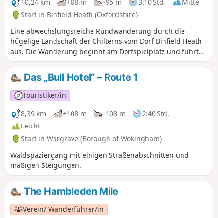
10,24 km
+88 m
-95 m
3:10 Std.
Mittel
Start in Binfield Heath (Oxfordshire)
Eine abwechslungsreiche Rundwanderung durch die
hügelige Landschaft der Chilterns vom Dorf Binfield Heath
aus. Die Wanderung beginnt am Dorfspielplatz und führt
hauptsächlich über gut begehbare Wege, Pfade und
Feldwege durch Wälder, Felder und Parklandschaften. Das
Das „Bull Hotel“ – Route 1
Bottle and Glass Inn ist ein idealer Ort für eine
Erfrischungspause am Ende der Wanderung. Die
Touristiker/in
Wanderung kann auf Wunsch auf 5 Meilen verkürzt
werden. Details finden Sie in der Beschreibung unten.
8,39 km
+108 m
-108 m
2:40 Std.
Leicht
Start in Wargrave (Borough of Wokingham)
Waldspaziergang mit einigen Straßenabschnitten und
mäßigen Steigungen.
The Hambleden Mile
Verein/ Wanderführer/in