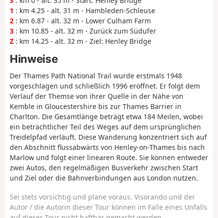
S
: km 0 - alt. 35 m - Start: Henley Bridge
1
: km 4.25 - alt. 31 m - Hambleden-Schleuse
2
: km 6.87 - alt. 32 m - Lower Culham Farm
3
: km 10.85 - alt. 32 m - Zurück zum Südufer
Z
: km 14.25 - alt. 32 m - Ziel: Henley Bridge
Hinweise
Der Thames Path National Trail wurde erstmals 1948
vorgeschlagen und schließlich 1996 eröffnet. Er folgt dem
Verlauf der Themse von ihrer Quelle in der Nähe von
Kemble in Gloucestershire bis zur Thames Barrier in
Charlton. Die Gesamtlänge beträgt etwa 184 Meilen, wobei
ein beträchtlicher Teil des Weges auf dem ursprünglichen
Treidelpfad verläuft. Diese Wanderung konzentriert sich auf
den Abschnitt flussabwärts von Henley-on-Thames bis nach
Marlow und folgt einer linearen Route. Sie können entweder
zwei Autos, den regelmäßigen Busverkehr zwischen Start
und Ziel oder die Bahnverbindungen aus London nutzen.
Sei stets vorsichtig und plane voraus. Visorando und der
Autor / die Autorin dieser Tour können im Falle eines Unfalls
auf dieser Tour nicht haftbar gemacht werden.