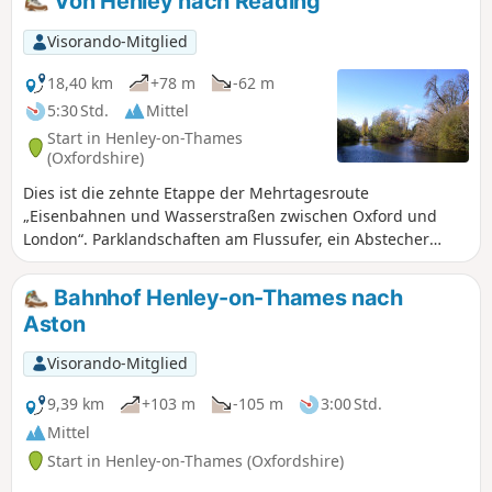
Von Henley nach Reading
Visorando-Mitglied
18,40 km
+78 m
-62 m
5:30 Std.
Mittel
Start in Henley-on-Thames
(Oxfordshire)
Dies ist die zehnte Etappe der Mehrtagesroute
„Eisenbahnen und Wasserstraßen zwischen Oxford und
London“. Parklandschaften am Flussufer, ein Abstecher
durch die Chiltern-Glockenblumenwälder, Auen, das
reizvolle und gastfreundliche Dorf Sonning, ein Wildpark
Bahnhof Henley-on-Thames nach
und Wildblumenwiesen, die Ruinen der Abtei von Reading
Aston
sowie die Forbury Gardens sind die Höhepunkte dieser
Wanderung.
Visorando-Mitglied
9,39 km
+103 m
-105 m
3:00 Std.
Mittel
Start in Henley-on-Thames (Oxfordshire)