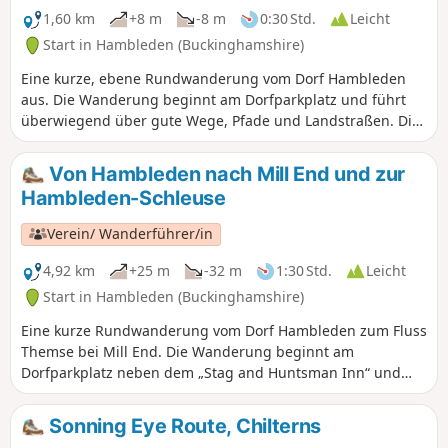
1,60 km
+8 m
-8 m
0:30 Std.
Leicht
Start in Hambleden (Buckinghamshire)
Eine kurze, ebene Rundwanderung vom Dorf Hambleden
aus. Die Wanderung beginnt am Dorfparkplatz und führt
überwiegend über gute Wege, Pfade und Landstraßen. Die
Wanderung bietet einen schönen Blick über die Wiesen auf
das Dorf Hambleden und ist voller Sehenswürdigkeiten.
Von Hambleden nach Mill End und zur
Hambleden-Schleuse
Verein/ Wanderführer/in
4,92 km
+25 m
-32 m
1:30 Std.
Leicht
Start in Hambleden (Buckinghamshire)
Eine kurze Rundwanderung vom Dorf Hambleden zum Fluss
Themse bei Mill End. Die Wanderung beginnt am
Dorfparkplatz neben dem „Stag and Huntsman Inn“ und
führt größtenteils über gut begehbare Wege, Pfade und
Landstraßen. Die Wanderung bietet einen schönen Blick
Sonning Eye Route, Chilterns
über die Wiesen auf das Dorf Hambleden und ist voller