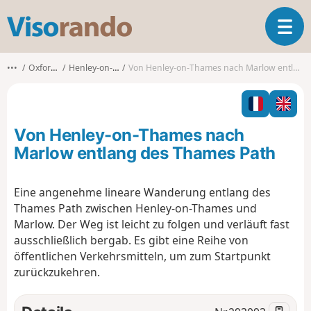
V
T
i
o
s
g
o
•••
Oxfordshire
Henley-on-Thames
Von Henley-on-Thames nach Marlow entlang des Thames Path
g
r
l
a
e
n
n
d
Von Henley-on-Thames nach
a
o
v
Marlow entlang des Thames Path
i
g
Eine angenehme lineare Wanderung entlang des
a
Thames Path zwischen Henley-on-Thames und
t
i
Marlow. Der Weg ist leicht zu folgen und verläuft fast
o
ausschließlich bergab. Es gibt eine Reihe von
n
öffentlichen Verkehrsmitteln, um zum Startpunkt
zurückzukehren.