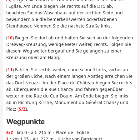
l'Église. Am Ende biegen Sie rechts auf die D15 ab,
beachten Sie das Waschhaus auf der rechten Seite und
bewundern Sie die bemerkenswerten ockerfarbenen
Steinhäuser. Nehmen Sie die nächste Straße links.
(
10
) Biegen Sie dort ab und halten Sie sich an der folgenden
Dreiweg-Kreuzung, wenige Meter weiter, rechts. Folgen Sie
diesem Weg weiter bergauf und Sie gelangen zu einer
Kreuzung oben am Hang.
(
11
) Fahren Sie rechts weiter, dann schnell links, vorbei an
der großen Eiche. Nach einem langen Abstieg erreichen Sie
das Dorf Nouart. An der Place du Château biegen Sie rechts
ab, überqueren die Rue Chanzy und fahren gegenüber
weiter in die Rue du Cuir Douin. Am Ende biegen Sie links
ab in Richtung Kirche, Monument du Général Chanzy und
Platz (
S/Z
).
Wegpunkte
S/Z
: km 0 - alt. 215 m - Place de l'Église
1
: km 1.95 - alt. 222 m - Kirche von Barricourt