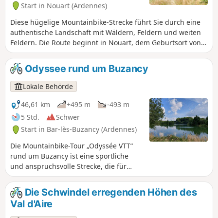
Start in Nouart (Ardennes)
Diese hügelige Mountainbike-Strecke führt Sie durch eine
authentische Landschaft mit Wäldern, Feldern und weiten
Feldern. Die Route beginnt in Nouart, dem Geburtsort von
General Chanzy, und führt durch mehrere Dörfer und
Weiler: Tailly, Barricourt, Les Petites Censes, Les Forgettes,
Odyssee rund um Buzancy
Les Tuileries... wo bemerkenswerte Steingebäude zu sehen
sind, die vom lokalen Kulturerbe zeugen. Ein
Lokale Behörde
abwechslungsreicher Weg, ideal für Mountainbike-Fans, die
Natur, Relief und historische Entdeckungen suchen.
46,61 km
+495 m
-493 m
5 Std.
Schwer
Start in Bar-lès-Buzancy (Ardennes)
Die Mountainbike-Tour „Odyssée VTT“
rund um Buzancy ist eine sportliche
und anspruchsvolle Strecke, die für
Liebhaber von Nervenkitzel und
schönen Herausforderungen konzipiert
Die Schwindel erregenden Höhen des
wurde. Sie führt über herrliche
Val d'Aire
Landstraßen, die einen weiten Blick auf
die umliegende Landschaft zwischen