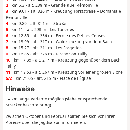
2
: km 6.3 - alt. 238 m - Grande Rue, Rémonville
3
: km 9.01 - alt. 326 m - Kreuzung Forststraße – Domaniale
Rémonville
4
: km 9.89 - alt. 311 m - Straße
5
: km 11 - alt. 298 m - Les Tuileries
6
: km 12.85 - alt. 236 m - Ferme des Petites Censes
7
: km 13.99 - alt. 217 m - Waldkreuzung vor dem Bach
8
: km 15.27 - alt. 211 m - Les Forgettes
9
: km 16.85 - alt. 226 m - Kirche von Tailly
10
: km 17.35 - alt. 217 m - Kreuzung gegenüber dem Bach
Tailly
11
: km 18.53 - alt. 267 m - Kreuzung vor einer großen Eiche
S/Z
: km 21.05 - alt. 215 m - Place de l'Église
Hinweise
14 km lange Variante möglich (siehe entsprechende
Streckenbeschreibung).
Zwischen Oktober und Februar sollten Sie sich vor Ihrer
Abreise über die Jagdsaison informieren.