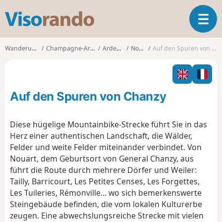
V
T
i
o
s
g
o
Wanderungen
Champagne-Ardenne
Ardennes
Nouart
Auf den Spuren von Chanzy
g
r
l
a
e
n
n
d
Auf den Spuren von Chanzy
a
o
v
i
Diese hügelige Mountainbike-Strecke führt Sie in das
g
Herz einer authentischen Landschaft, die Wälder,
a
Felder und weite Felder miteinander verbindet. Von
t
Nouart, dem Geburtsort von General Chanzy, aus
i
o
führt die Route durch mehrere Dörfer und Weiler:
n
Tailly, Barricourt, Les Petites Censes, Les Forgettes,
Les Tuileries, Rémonville... wo sich bemerkenswerte
Steingebäude befinden, die vom lokalen Kulturerbe
zeugen. Eine abwechslungsreiche Strecke mit vielen