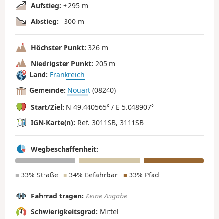
Aufstieg:
+ 295 m
Abstieg:
- 300 m
Höchster Punkt:
326 m
Niedrigster Punkt:
205 m
Land:
Frankreich
Gemeinde:
Nouart
(08240)
Start/Ziel:
N 49.440565° / E 5.048907°
IGN-Karte(n):
Ref. 3011SB, 3111SB
Wegbeschaffenheit:
■
33% Straße
■
34% Befahrbar
■
33% Pfad
Fahrrad tragen:
Keine Angabe
Schwierigkeitsgrad:
Mittel