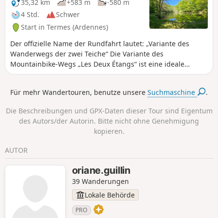
entdecken Sie zerklüftete Landschaften und
35,32 km
+583 m
-580 m
zahlreiche kleine Quellen.
4 Std.
Schwer
Start in Termes (Ardennes)
Der offizielle Name der Rundfahrt lautet: „Variante des
Wanderwegs der zwei Teiche“ Die Variante des
Mountainbike-Wegs „Les Deux Étangs“ ist eine ideale
Naturstrecke für Sportler und Abenteuerlustige. Sie verläuft
größtenteils durch den Wald und wechselt zwischen gut
Für mehr Wandertouren, benutze unsere
Suchmaschine
.
befahrbaren Wegen, technischen Passagen und kleinen
Aufstiegen, die die Beine auf die Probe stellen. Auf diesem
Die Beschreibungen und GPX-Daten dieser Tour sind Eigentum
echten Abenteuer, das den Staatswald „Forêt Domaniale de
des Autors/der Autorin. Bitte nicht ohne Genehmigung
la Croix aux Bois“ von Norden nach Süden durchquert,
kopieren.
entdecken Sie zerklüftete Landschaften und zahlreiche
kleine Quellen. Sportlicher Weg mit relativ großem
AUTOR
Höhenunterschied und technischen Passagen.
oriane.guillin
39 Wanderungen
Lokale Behörde
PRO