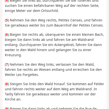
(
4
) Biegen Sie links ab, durchqueren Sie die Tuileries und
suchen Sie einen befahrbaren Weg auf der rechten Seite,
einige Meter vor dem Ortsschild.
(
5
) Nehmen Sie den Weg rechts, Petites Censes, und fahren
Sie geradeaus weiter bis zum Bauernhof der Petites Censes.
(
6
) Biegen Sie rechts ab, überqueren Sie einen kleinen Bach,
biegen Sie dann links ab und fahren Sie am Waldrand
entlang. Durchqueren Sie ein Ackergebiet, fahren Sie dann
weiter in den Wald hinein und gelangen Sie zu einer
Kreuzung.
(
7
) Nehmen Sie den Weg links, verlassen Sie den Wald,
fahren Sie rechts an Wiesen entlang und erreichen Sie den
Weiler Les Forgettes.
(
8
) Steigen Sie links den Wald hinauf. Sie kommen auf Felder
und fahren rechts weiter auf dem Weg am Waldrand. In
Tailly fahren Sie geradeaus weiter und kommen vor der
Kirche an.
(
9
) Biegen Sie dann links ab und nehmen Sie die Rue de