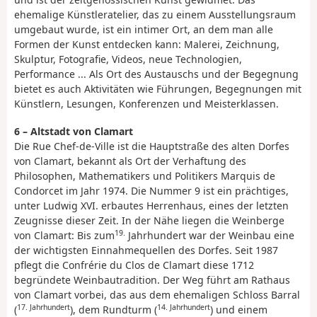
ehemalige Künstleratelier, das zu einem Ausstellungsraum
umgebaut wurde, ist ein intimer Ort, an dem man alle
Formen der Kunst entdecken kann: Malerei, Zeichnung,
Skulptur, Fotografie, Videos, neue Technologien,
Performance ... Als Ort des Austauschs und der Begegnung
bietet es auch Aktivitäten wie Führungen, Begegnungen mit
Künstlern, Lesungen, Konferenzen und Meisterklassen.
6 – Altstadt von Clamart
Die Rue Chef-de-Ville ist die Hauptstraße des alten Dorfes
von Clamart, bekannt als Ort der Verhaftung des
Philosophen, Mathematikers und Politikers Marquis de
Condorcet im Jahr 1974. Die Nummer 9 ist ein prächtiges,
unter Ludwig XVI. erbautes Herrenhaus, eines der letzten
Zeugnisse dieser Zeit. In der Nähe liegen die Weinberge
19.
von Clamart: Bis zum
Jahrhundert war der Weinbau eine
der wichtigsten Einnahmequellen des Dorfes. Seit 1987
pflegt die Confrérie du Clos de Clamart diese 1712
begründete Weinbautradition. Der Weg führt am Rathaus
von Clamart vorbei, das aus dem ehemaligen Schloss Barral
17. Jahrhundert
14. Jahrhundert
(
), dem Rundturm (
) und einem