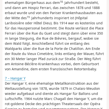
18.
ehemaligen Bürgerhaus aus dem
Jahrhundert besteht,
und dann am Hospiz Ferrari, das zwischen 1878 und 1888
erbaut wurde und von den Pariser Krankenhausbauten aus
19.
der Mitte des
Jahrhunderts inspiriert ist (Hôpital
Lariboisière oder Hôtel Dieu). Bis 1914 war es kostenlos und
für das Hauspersonal bestimmt. Die Route verlässt die Place
Ferrari über die Rue du Guet und steigt dann über eine 350
m lange Steigung, die Rue de Bièvres, bergauf, wobei sie
dem Wald folgt. Anschließend führt sie entlang des
Waldparks über die Rue de la Porte de Chatillon. Am Ende
der Route du Vieux Cimetière, links entlang der Mauer, führt
ein 30 Meter langer Pfad zurück zur Straße. Der Weg führt
am Antoine-Béclère-Krankenhaus vorbei, dem Geburtsort
von Amandine, dem ersten französischen Retortenbaby.
7 – Hangar Y
Der Hangar Y, eine ehemalige Metallkonstruktion aus der
Weltausstellung von 1878, wurde 1879 in Chalais-Meudon
wieder aufgebaut und diente als Hangar für Ballons und
Luftschiffe. 1964 nutzte Marc Chagall den Hangar Y, um die
rot-goldene Decke des prächtigen Theatersaals der Opéra
Garnier zu bemalen und zusammenzusetzen. Der Hangar Y