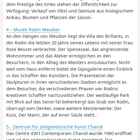
dem Prestige des Ortes stehen der Öffentlichkeit zur
Verfügung: Verkauf von Obst und Gemüse aus biologischem
Anbau, Blumen und Pflanzen der Saison.
4 – Musée Rodin Meudon
An den Hängen von Meudon liegt die Villa des Brillants, in
der Rodin die letzten 20 Jahre seines Lebens mit seiner Frau
Rose Beuret verbrachte. Der Speisesaal, das angrenzende
Wohnzimmer und das Atelier ermöglichen es den
Besuchern, in den Alltag des Meisters einzutauchen. Nicht
weit vom Haus entfernt bietet die Gipsgalerie einen Einblick
in das Schaffen des Künstlers. Die Präsentation der
Skulpturen in ihren verschiedenen Stadien ermöglicht es
dem Besucher, die verschiedenen Phasen von Rodins
kreativem Schaffen nachzuvollziehen. Der weitläufige Park
mit Blick auf das Seine-Tal beherbergt das Grab von Rodin,
überragt vom Denker, sowie weitere Meisterwerke: Der
Kuss, Der Mann, der auf einer Säule steht..
5 - Zentrum für zeitgenössische Kunst Chanot
Das Centre d'Art Contemporain Chanot wurde 1980 eröffnet
und ist der zeitgenössischen Kunst gewidmet. Das