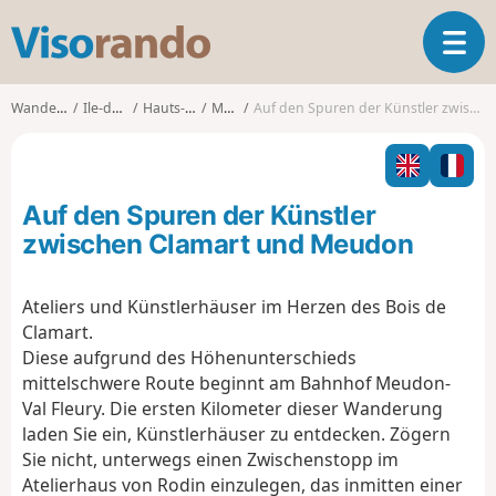
V
T
i
o
s
g
o
Wanderungen
Ile-de-France
Hauts-de-Seine
Meudon
Auf den Spuren der Künstler zwischen Clamart und Meudon
g
r
l
a
e
n
n
d
Auf den Spuren der Künstler
a
o
v
zwischen Clamart und Meudon
i
g
Ateliers und Künstlerhäuser im Herzen des Bois de
a
Clamart.
t
i
Diese aufgrund des Höhenunterschieds
o
mittelschwere Route beginnt am Bahnhof Meudon-
n
Val Fleury. Die ersten Kilometer dieser Wanderung
laden Sie ein, Künstlerhäuser zu entdecken. Zögern
Sie nicht, unterwegs einen Zwischenstopp im
Atelierhaus von Rodin einzulegen, das inmitten einer