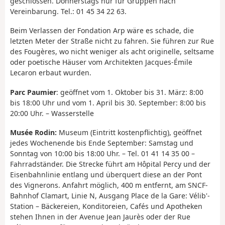
geschlossen. Donnerstags nur für Gruppen nach
Vereinbarung. Tel.: 01 45 34 22 63.
Beim Verlassen der Fondation Arp wäre es schade, die
letzten Meter der Straße nicht zu fahren. Sie führen zur Rue
des Fougères, wo nicht weniger als acht originelle, seltsame
oder poetische Häuser vom Architekten Jacques-Émile
Lecaron erbaut wurden.
Parc Paumier
: geöffnet vom 1. Oktober bis 31. März: 8:00
bis 18:00 Uhr und vom 1. April bis 30. September: 8:00 bis
20:00 Uhr. – Wasserstelle
Musée Rodin:
Museum (Eintritt kostenpflichtig), geöffnet
jedes Wochenende bis Ende September: Samstag und
Sonntag von 10:00 bis 18:00 Uhr. – Tel. 01 41 14 35 00 –
Fahrradständer. Die Strecke führt am Hôpital Percy und der
Eisenbahnlinie entlang und überquert diese an der Pont
des Vignerons. Anfahrt möglich, 400 m entfernt, am SNCF-
Bahnhof Clamart, Linie N, Ausgang Place de la Gare: Vélib'-
Station – Bäckereien, Konditoreien, Cafés und Apotheken
stehen Ihnen in der Avenue Jean Jaurès oder der Rue