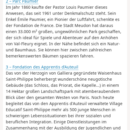
2 – Parc Paumier
Im Jahr 1860 kaufte der Pastor Louis Paumier dieses
Anwesen, das seit 1961 unter Denkmalschutz steht. Sein
Enkel Émile Paumier, ein Pionier der Luftfahrt, schenkte es
der Fondation de France. Die Stadt Meudon hat daraus
einen 33.000 m² großen, ungewöhnlichen Park geschaffen,
der sich ideal für Spiele und Abenteuer auf den Anhöhen
von Val-Fleury eignet. In der Nähe befindet sich ein Natur-
und Baumhaus. Sie können hier zwischen zahlreichen
bemerkenswerten Bäumen spazieren fahren.
3 – Fondation des Apprentis d’Auteuil
Das von der Herzogin von Galliera gegründete Waisenhaus
Saint-Philippe beherbergt wunderschöne neugotische
Gebäude (das Schloss, das Priorat, die Kapelle...) in einem
14 Hektar großen Landschaftspark mit atemberaubendem
Blick über den gesamten Westen von Paris. Noch heute
begleitet das von den Apprentis d'Auteuil verwaltete Village
Educatif Saint-Philippe mehr als 500 junge Menschen in
schwierigen Lebenssituationen bei ihrer sozialen und
beruflichen Integration. Einige Dienstleistungen im
Zusammenhang mit der Ausbildung der Jugendlichen und