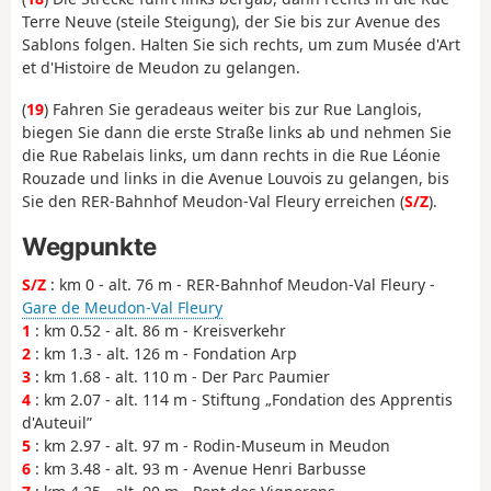
Terre Neuve (steile Steigung), der Sie bis zur Avenue des
Sablons folgen. Halten Sie sich rechts, um zum Musée d'Art
et d'Histoire de Meudon zu gelangen.
(
19
) Fahren Sie geradeaus weiter bis zur Rue Langlois,
biegen Sie dann die erste Straße links ab und nehmen Sie
die Rue Rabelais links, um dann rechts in die Rue Léonie
Rouzade und links in die Avenue Louvois zu gelangen, bis
Sie den RER-Bahnhof Meudon-Val Fleury erreichen (
S/Z
).
Wegpunkte
S/Z
: km 0 - alt. 76 m - RER-Bahnhof Meudon-Val Fleury -
Gare de Meudon-Val Fleury
1
: km 0.52 - alt. 86 m - Kreisverkehr
2
: km 1.3 - alt. 126 m - Fondation Arp
3
: km 1.68 - alt. 110 m - Der Parc Paumier
4
: km 2.07 - alt. 114 m - Stiftung „Fondation des Apprentis
d'Auteuil”
5
: km 2.97 - alt. 97 m - Rodin-Museum in Meudon
6
: km 3.48 - alt. 93 m - Avenue Henri Barbusse