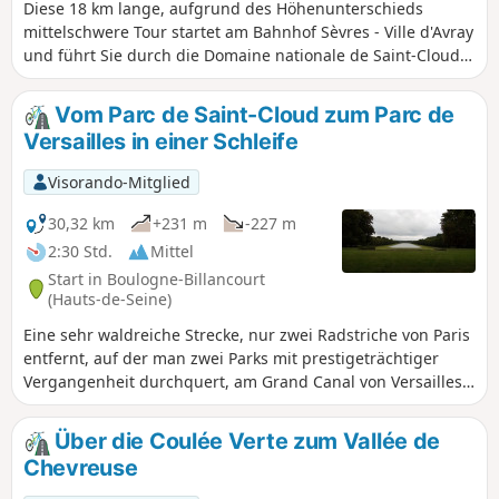
Diese 18 km lange, aufgrund des Höhenunterschieds
mittelschwere Tour startet am Bahnhof Sèvres - Ville d'Avray
und führt Sie durch die Domaine nationale de Saint-Cloud
und ihre grüne Umgebung. Unterwegs entdecken Sie
berühmte Häuser, die Cité de la Céramique, das Musée des
Vom Parc de Saint-Cloud zum Parc de
Avelines, das Gestüt Haras de Jardy und den idyllischen
Versailles in einer Schleife
Bauernhof Ferme du Piqueur.
Visorando-Mitglied
30,32 km
+231 m
-227 m
2:30 Std.
Mittel
Start in Boulogne-Billancourt
(Hauts-de-Seine)
Eine sehr waldreiche Strecke, nur zwei Radstriche von Paris
entfernt, auf der man zwei Parks mit prestigeträchtiger
Vergangenheit durchquert, am Grand Canal von Versailles
entlangfährt, sich durch den Wald von Fausses-Reposes
schlängelt und am Ufer der Étangs de Ville-d'Avray flaniert.
Über die Coulée Verte zum Vallée de
Chevreuse