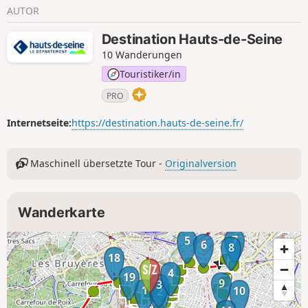
Vergangenheit ein ganzes Stück Geschichte des 20.
AUTOR
Jahrhunderts vor Ihren Augen.
Destination Hauts-de-Seine
10 Wanderungen
Touristiker/in
PRO
Internetseite:
https://destination.hauts-de-seine.fr/
Maschinell übersetzte Tour -
Originalversion
Wanderkarte
7
5
6
8
18
4
19
9
3
1
10
2