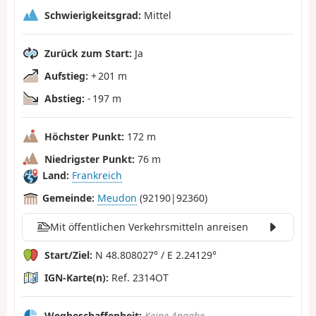
Schwierigkeitsgrad:
Mittel
Zurück zum Start:
Ja
Aufstieg:
+ 201 m
Abstieg:
- 197 m
Höchster Punkt:
172 m
Niedrigster Punkt:
76 m
Land:
Frankreich
Gemeinde:
Meudon
(92190|92360)
Mit öffentlichen Verkehrsmitteln anreisen
Start/Ziel:
N 48.808027° / E 2.24129°
IGN-Karte(n):
Ref. 2314OT
Wegbeschaffenheit:
Keine Angabe