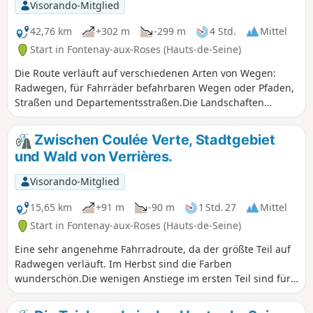
Visorando-Mitglied
42,76 km
+302 m
-299 m
4 Std.
Mittel
Start in Fontenay-aux-Roses (Hauts-de-Seine)
Die Route verläuft auf verschiedenen Arten von Wegen:
Radwegen, für Fahrräder befahrbaren Wegen oder Pfaden,
Straßen und Departementsstraßen.Die Landschaften
zwischen Coulée Verte, Vallée de l'Yvette (Basse-Vallée de
Chevreuse), Plateau de Saclay und Bois de Verrières sind
Zwischen Coulée Verte, Stadtgebiet
abwechslungsreich.Zwei Steigungen von ein bis zwei
und Wald von Verrières.
Kilometern Länge machen diese etwa 40 km lange Route zu
einer Strecke mit mittlerem Schwierigkeitsgrad, die ein
Visorando-Mitglied
Mindestmaß an Fahrradpraxis erfordert.
15,65 km
+91 m
-90 m
1 Std. 27
Mittel
Start in Fontenay-aux-Roses (Hauts-de-Seine)
Eine sehr angenehme Fahrradroute, da der größte Teil auf
Radwegen verläuft. Im Herbst sind die Farben
wunderschön.Die wenigen Anstiege im ersten Teil sind für
durchschnittliche Radfahrer auf dieser Route, die eine der
am wenigsten schwierigen Strecken zum Wald von