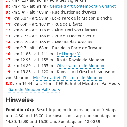
7
: km 4.25 - alt. 90 m - Pont des Vignerons
8
: km 4.45 - alt. 91 m -
Centre d'Art Contemporain Chanot
9
: km 5.41 - alt. 109 m - Rue d'Estienne d'Orves
10
: km 5.87 - alt. 99 m - Ecke Parc de la Maison Blanche
11
: km 6.41 - alt. 107 m - Rue de Bièvres
12
: km 6.96 - alt. 116 m - Altes Dorf von Clamart
13
: km 7.72 - alt. 166 m - Rue du Docteur Roux
14
: km 8.99 - alt. 165 m - Avenue des Acacias
15
: km 9.7 - alt. 168 m - Rue de la Porte de Trivaux
16
: km 11.86 - alt. 111 m -
Le Hangar Y
17
: km 12.95 - alt. 158 m - Route Royale de Meudon
18
: km 14.89 - alt. 155 m -
Observatoire de Meudon
19
: km 15.83 - alt. 120 m - Kunst- und Geschichtsmuseum
von Meudon -
Musée d'art et d'histoire de Meudon
S/Z
: km 16.44 - alt. 76 m - RER-Bahnhof Meudon - Val Fleury
-
Gare de Meudon-Val Fleury
Hinweise
Fondation Arp
: Besichtigungen donnerstags und freitags
um 14:30 und 16:00 Uhr sowie samstags und sonntags um
14:30, 15:30 und 16:30 Uhr. Sonntags um 18:00 Uhr