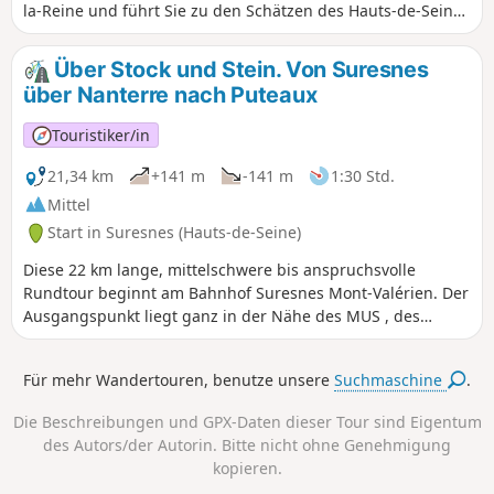
la-Reine und führt Sie zu den Schätzen des Hauts-de-Seine.
Besuchen Sie die alten Stadtzentren von Bagneux,
Châtillon, Malakoff und Vanves und entdecken Sie die Seele
Über Stock und Stein. Von Suresnes
des südlichen Paris.
über Nanterre nach Puteaux
Touristiker/in
21,34 km
+141 m
-141 m
1:30 Std.
Mittel
Start in Suresnes (Hauts-de-Seine)
Diese 22 km lange, mittelschwere bis anspruchsvolle
Rundtour beginnt am Bahnhof Suresnes Mont-Valérien. Der
Ausgangspunkt liegt ganz in der Nähe des MUS , des
Museums für Stadt- und Sozialgeschichte von Suresnes,
das einen idealen Einstieg in die Stadtlandschaft bietet, die
Für mehr Wandertouren, benutze unsere
Suchmaschine
.
Sie auf dieser Tour entdecken werden. Vom Puteaux der
1930er Jahre über den Mont Valérien, die Weinberge von
Die Beschreibungen und GPX-Daten dieser Tour sind Eigentum
Suresnes, die Cité-Jardins und die Tours Nuage, die vom
des Autors/der Autorin. Bitte nicht ohne Genehmigung
Parc André Malraux in Nanterre gesäumt sind, entfaltet
kopieren.
sich dank dieser außergewöhnlichen Zeugnisse der