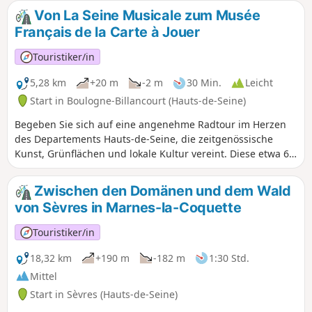
Von La Seine Musicale zum Musée
Français de la Carte à Jouer
Touristiker/in
5,28 km
+20 m
-2 m
30 Min.
Leicht
Start in Boulogne-Billancourt (Hauts-de-Seine)
Begeben Sie sich auf eine angenehme Radtour im Herzen
des Departements Hauts-de-Seine, die zeitgenössische
Kunst, Grünflächen und lokale Kultur vereint. Diese etwa 6
Kilometer lange Strecke verbindet die Modernität der Seine
Musicale in Boulogne-Billancourt mit der Originalität des
Zwischen den Domänen und dem Wald
Spielkartenmuseums in Issy-les-Moulineaux und führt
von Sèvres in Marnes-la-Coquette
dabei an der ungewöhnlichen Tour aux Figures auf der Île
Saint-Germain vorbei.
Touristiker/in
18,32 km
+190 m
-182 m
1:30 Std.
Mittel
Start in Sèvres (Hauts-de-Seine)