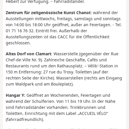
Hébert zur Verfügung. – Fahrradständer.
Zentrum für zeitgenössische Kunst Chanot
: während der
Ausstellungen mittwochs, freitags, samstags und sonntags
von 14:00 bis 18:00 Uhr geöffnet, außer an Feiertagen. - Tel.
01 71 16 76 32. Eintritt frei. Außerhalb der
Ausstellungszeiten ist das CACC für die Öffentlichkeit
geschlossen.
Altes Dorf von Clamart
: Wasserstelle (gegenüber der Rue
Chef-de-Ville Nr. 9). Zahlreiche Geschäfte, Cafés und
Restaurants rund um den Rathausplatz. – Vélib'-Station in
150 m Entfernung: 27 rue du Trosy. Toiletten (auf der
rechten Seite der Kirche). Wasserstellen (rechts am Eingang
zum Waldpark und am Bouleplatz).
Hangar Y:
Geöffnet an Wochenenden, Feiertagen und
während der Schulferien. Von 11 bis 19 Uhr. In der Nähe
sind Fahrradständer vorhanden. Trinkbrunnen und
Toiletten. Einrichtung mit dem Label „ACCUEIL VÉLO”
(fahrradfreundlich).