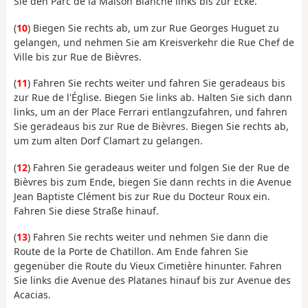
Sie den Parc de la Maison Blanche links bis zur Ecke.
(
10
) Biegen Sie rechts ab, um zur Rue Georges Huguet zu
gelangen, und nehmen Sie am Kreisverkehr die Rue Chef de
Ville bis zur Rue de Bièvres.
(
11
) Fahren Sie rechts weiter und fahren Sie geradeaus bis
zur Rue de l'Église. Biegen Sie links ab. Halten Sie sich dann
links, um an der Place Ferrari entlangzufahren, und fahren
Sie geradeaus bis zur Rue de Bièvres. Biegen Sie rechts ab,
um zum alten Dorf Clamart zu gelangen.
(
12
) Fahren Sie geradeaus weiter und folgen Sie der Rue de
Bièvres bis zum Ende, biegen Sie dann rechts in die Avenue
Jean Baptiste Clément bis zur Rue du Docteur Roux ein.
Fahren Sie diese Straße hinauf.
(
13
) Fahren Sie rechts weiter und nehmen Sie dann die
Route de la Porte de Chatillon. Am Ende fahren Sie
gegenüber die Route du Vieux Cimetière hinunter. Fahren
Sie links die Avenue des Platanes hinauf bis zur Avenue des
Acacias.