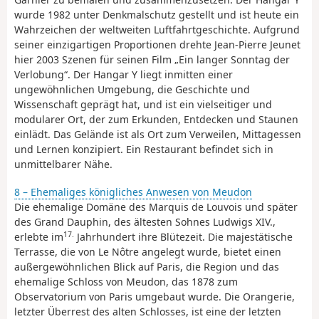
wurde 1982 unter Denkmalschutz gestellt und ist heute ein
Wahrzeichen der weltweiten Luftfahrtgeschichte. Aufgrund
seiner einzigartigen Proportionen drehte Jean-Pierre Jeunet
hier 2003 Szenen für seinen Film „Ein langer Sonntag der
Verlobung“. Der Hangar Y liegt inmitten einer
ungewöhnlichen Umgebung, die Geschichte und
Wissenschaft geprägt hat, und ist ein vielseitiger und
modularer Ort, der zum Erkunden, Entdecken und Staunen
einlädt. Das Gelände ist als Ort zum Verweilen, Mittagessen
und Lernen konzipiert. Ein Restaurant befindet sich in
unmittelbarer Nähe.
8 – Ehemaliges königliches Anwesen von Meudon
Die ehemalige Domäne des Marquis de Louvois und später
des Grand Dauphin, des ältesten Sohnes Ludwigs XIV.,
17.
erlebte im
Jahrhundert ihre Blütezeit. Die majestätische
Terrasse, die von Le Nôtre angelegt wurde, bietet einen
außergewöhnlichen Blick auf Paris, die Region und das
ehemalige Schloss von Meudon, das 1878 zum
Observatorium von Paris umgebaut wurde. Die Orangerie,
letzter Überrest des alten Schlosses, ist eine der letzten