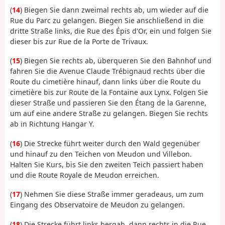
(
14
) Biegen Sie dann zweimal rechts ab, um wieder auf die
Rue du Parc zu gelangen. Biegen Sie anschließend in die
dritte Straße links, die Rue des Épis d'Or, ein und folgen Sie
dieser bis zur Rue de la Porte de Trivaux.
(
15
) Biegen Sie rechts ab, überqueren Sie den Bahnhof und
fahren Sie die Avenue Claude Trébignaud rechts über die
Route du cimetière hinauf, dann links über die Route du
cimetière bis zur Route de la Fontaine aux Lynx. Folgen Sie
dieser Straße und passieren Sie den Étang de la Garenne,
um auf eine andere Straße zu gelangen. Biegen Sie rechts
ab in Richtung Hangar Y.
(
16
) Die Strecke führt weiter durch den Wald gegenüber
und hinauf zu den Teichen von Meudon und Villebon.
Halten Sie Kurs, bis Sie den zweiten Teich passiert haben
und die Route Royale de Meudon erreichen.
(
17
) Nehmen Sie diese Straße immer geradeaus, um zum
Eingang des Observatoire de Meudon zu gelangen.
(
18
) Die Strecke führt links bergab, dann rechts in die Rue