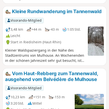
Besuchen Sie auch die Friedhöfe dieser beiden
Dörfer, von denen einer mehr als zwei
Kleine Rundwanderung im Tannenwald
Jahrhunderte alt ist. Beenden Sie die
Wanderung auf dem Fuchsberg, um die
Visorando-Mitglied
schöne Landschaft zu genießen.
3,48 km
+44 m
-43 m
1:05 Std.
Leicht
Start in Riedisheim (Haut-Rhin)
Kleiner Waldspaziergang in der Nähe des
Stadtzentrums von Mulhouse. An Wochenenden
in der schönen Jahreszeit sehr gut besucht, ist
dieser Ort gegen 17 Uhr auch ein Treffpunkt
und Spielplatz für freilaufende Hunde.
Vom Haut-Rebberg zum Tannenwald,
ausgehend vom Belvédère de Mulhouse
Visorando-Mitglied
10,23 km
+151 m
-153 m
3:20 Std.
Mittel