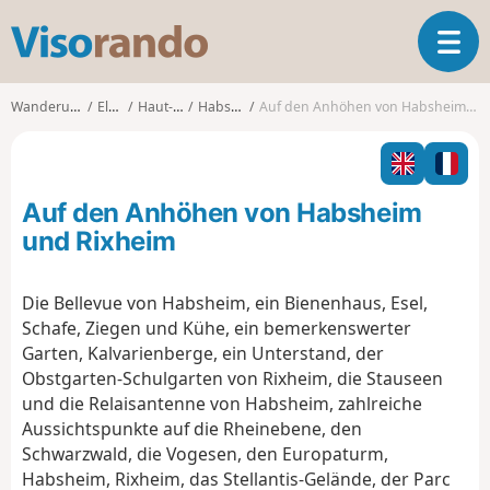
V
T
i
o
s
g
o
Wanderungen
Elsass
Haut-Rhin
Habsheim
Auf den Anhöhen von Habsheim und Rixheim
g
r
l
a
e
n
n
d
Auf den Anhöhen von Habsheim
a
o
v
und Rixheim
i
g
Die Bellevue von Habsheim, ein Bienenhaus, Esel,
a
Schafe, Ziegen und Kühe, ein bemerkenswerter
t
i
Garten, Kalvarienberge, ein Unterstand, der
o
Obstgarten-Schulgarten von Rixheim, die Stauseen
n
und die Relaisantenne von Habsheim, zahlreiche
Aussichtspunkte auf die Rheinebene, den
Schwarzwald, die Vogesen, den Europaturm,
Habsheim, Rixheim, das Stellantis-Gelände, der Parc