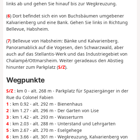
links ab und gehen Sie hinauf bis zur Wegkreuzung.
(
6
) Dort befindet sich ein von Buchsbäumen umgebener
Kalvarienberg und eine Bank. Gehen Sie links in Richtung
Bellevue, Habsheim.
(
7
) Bellevue von Habsheim: Bänke und Kalvarienberg.
Panoramablick auf die Vogesen, den Schwarzwald, aber
auch auf das Stellantis-Werk und das Industriegebiet von
Chalampé/Ottmarsheim. Weiter geradeaus den Abstieg
hinunter zum Parkplatz (
S/Z
).
Wegpunkte
S/Z
: km 0 - alt. 268 m - Parkplatz für Spaziergänger in der
Rue du Colonel Fabien
1
: km 0.92 - alt. 292 m - Bienenhaus
2
: km 1.27 - alt. 296 m - Der Garten von Lise
3
: km 1.42 - alt. 293 m - Wasserturm
4
: km 2.03 - alt. 288 m - Unterstand und Lehrgarten
5
: km 2.67 - alt. 270 m - Eselgehege
6
: km 3.66 - alt. 301 m - Wegkreuzung, Kalvarienberg von