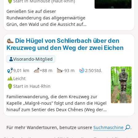
Start in Mulhouse (Haut-Rhin)
Genießen Sie auf dieser
Rundwanderung das allgegenwärtige
Grün, den Wald und die Aussicht auf
vier Bergketten.
Die Hügel von Schlierbach über den
Kreuzweg und den Weg der zwei Eichen
Visorando-Mitglied
9,01 km
+88 m
-93 m
2:50 Std.
Leicht
Start in Haut-Rhin
Familienwanderung, die dem Kreuzweg zur
Kapelle „Malgré-nous” folgt und dann die Hügel
hinauf zum Sentier des Deux Chênes (Weg der
zwei Eichen) führt, der mit Holzskulpturen
geschmückt und mit Lehrtafeln gesäumt ist.
Für mehr Wandertouren, benutze unsere
Suchmaschine
.