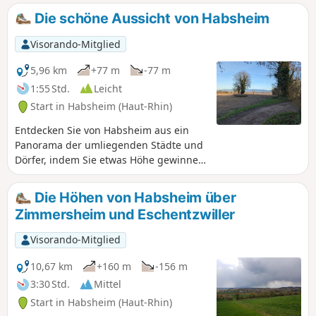
Die schöne Aussicht von Habsheim
Visorando-Mitglied
5,96 km
+77 m
-77 m
1:55 Std.
Leicht
Start in Habsheim (Haut-Rhin)
Entdecken Sie von Habsheim aus ein
Panorama der umliegenden Städte und
Dörfer, indem Sie etwas Höhe gewinnen!
Beenden Sie die Tour mit einem kleinen
Rundgang durch das Zentrum von
Die Höhen von Habsheim über
Habsheim und anschließend durch
Zimmersheim und Eschentzwiller
charmante Wohnsiedlungen.
Visorando-Mitglied
10,67 km
+160 m
-156 m
3:30 Std.
Mittel
Start in Habsheim (Haut-Rhin)