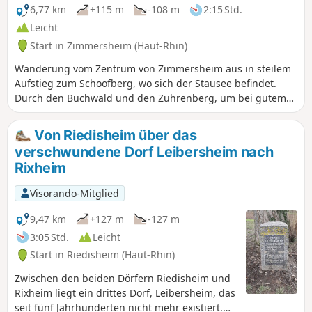
Gipfel der Schweizer Alpen. Die
6,77 km
+115 m
-108 m
2:15 Std.
gesamte Route ist vom Club-Vosgien mit
Leicht
dem „Roten Ring“ markiert.
Start in Zimmersheim (Haut-Rhin)
Wanderung vom Zentrum von Zimmersheim aus in steilem
Aufstieg zum Schoofberg, wo sich der Stausee befindet.
Durch den Buchwald und den Zuhrenberg, um bei gutem
Wetter die Aussicht auf die Alpen und etwas Abkühlung zu
genießen. Rückweg südlich von Zimmersheim, in offenem
Von Riedisheim über das
Gelände.
verschwundene Dorf Leibersheim nach
Rixheim
Visorando-Mitglied
9,47 km
+127 m
-127 m
3:05 Std.
Leicht
Start in Riedisheim (Haut-Rhin)
Zwischen den beiden Dörfern Riedisheim und
Rixheim liegt ein drittes Dorf, Leibersheim, das
seit fünf Jahrhunderten nicht mehr existiert.