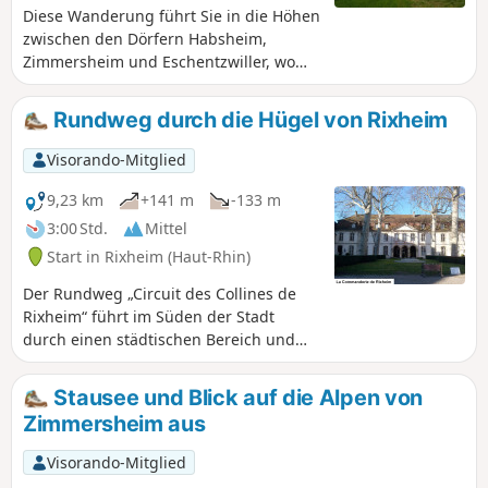
Diese Wanderung führt Sie in die Höhen
zwischen den Dörfern Habsheim,
Zimmersheim und Eschentzwiller, wo
Sie schöne Ausblicke genießen können,
mit kurzen Abstechern in die
Rundweg durch die Hügel von Rixheim
charmanten Wohnsiedlungen dieser
drei Dörfer.
Visorando-Mitglied
9,23 km
+141 m
-133 m
3:00 Std.
Mittel
Start in Rixheim (Haut-Rhin)
Der Rundweg „Circuit des Collines de
Rixheim“ führt im Süden der Stadt
durch einen städtischen Bereich und
verläuft dann durch die Landschaft und
Obstgärten auf den Anhöhen, die die
Stausee und Blick auf die Alpen von
elsässische Ebene überragen, und
Zimmersheim aus
bietet schöne Ausblicke auf den Hardter
Wald, den Schwarzwald, das Jura, die
Visorando-Mitglied
Vogesen und bei klarem Wetter auf die