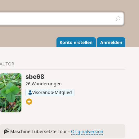
S
u
c
h
e
Konto erstellen
Anmelden
n
AUTOR
sbe68
26 Wanderungen
Visorando-Mitglied
Maschinell übersetzte Tour -
Originalversion