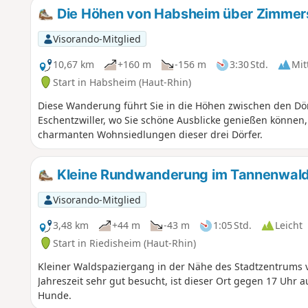
Die Höhen von Habsheim über Zimmers
Visorando-Mitglied
10,67 km
+160 m
-156 m
3:30 Std.
Mit
Start in Habsheim (Haut-Rhin)
Diese Wanderung führt Sie in die Höhen zwischen den D
Eschentzwiller, wo Sie schöne Ausblicke genießen können,
charmanten Wohnsiedlungen dieser drei Dörfer.
Kleine Rundwanderung im Tannenwal
Visorando-Mitglied
3,48 km
+44 m
-43 m
1:05 Std.
Leicht
Start in Riedisheim (Haut-Rhin)
Kleiner Waldspaziergang in der Nähe des Stadtzentrums
Jahreszeit sehr gut besucht, ist dieser Ort gegen 17 Uhr a
Hunde.