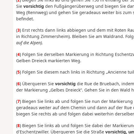
Sie
vorsichtig
den Fußgängerüberweg und biegen Sie dann 
Weg (Rennweg) und gehen Sie geradeaus weiter bis zum 
befindet.
(
3
) Erst rechts dann links abbiegen und dem mit Roten Rau
in Richtung Zimmersheim). Bleiben Sie am Waldrand. Folg
auf die Alpen).
(
4
) Folgen Sie derselben Markierung in Richtung Eschentzw
Gelben Dreieck markierten Weg.
(
5
) Folgen Sie diesem nach links in Richtung „Ancienne tuil
(
6
) Überqueren Sie
vorsichtig
die Rue de Bruebach, indem S
der Markierung „Gelbes Dreieck“. Gehen Sie in den Wald 
(
7
) Biegen Sie links ab und folgen Sie nun der Markierun
geradeaus weiter auf dem Chemin und dann auf der Rue de 
biegen Sie rechts ab und folgen dabei weiterhin derselb
(
8
) Biegen Sie links ab und folgen Sie dabei der Markieru
d'Eschentzwiller. Überqueren Sie die Straße
vorsichtig, u