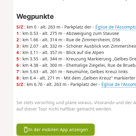
Wegpunkte
S/Z
: km 0 - alt. 263 m - Parkplatz der -
Église de l'Assomp
1
: km 0.53 - alt. 275 m - Abzweigung zum Stausee
2
: km 1.66 - alt. 314 m - Rue de Zimmersheim, D56
3
: km 2.07 - alt. 332 m - Schöner Ausblick von Zimmershe
4
: km 3.11 - alt. 357 m - Blick auf die Alpen
5
: km 3.55 - alt. 344 m - Kreuzung Markierung „Gelbes Dre
6
: km 4.38 - alt. 300 m - Ehemalige Ziegelei, Rue de Brue
7
: km 5.63 - alt. 261 m - Neumühle, Gelbes Kreuz links
8
: km 6.4 - alt. 271 m - Mit dem „Gelben Kreuz“ markierter
S/Z
: km 6.76 - alt. 263 m - Parkplatz der -
Église de l'Asso
Sei stets vorsichtig und plane voraus. Visorando und der A
auf dieser Tour nicht haftbar gemacht werden.
In der mobilen App anzeigen