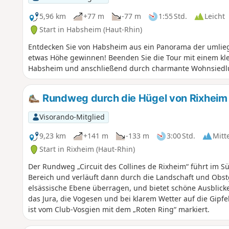
5,96 km
+77 m
-77 m
1:55 Std.
Leicht
Start in Habsheim (Haut-Rhin)
Entdecken Sie von Habsheim aus ein Panorama der umlieg
etwas Höhe gewinnen! Beenden Sie die Tour mit einem k
Habsheim und anschließend durch charmante Wohnsiedl
Rundweg durch die Hügel von Rixheim
Visorando-Mitglied
9,23 km
+141 m
-133 m
3:00 Std.
Mitt
Start in Rixheim (Haut-Rhin)
Der Rundweg „Circuit des Collines de Rixheim“ führt im S
Bereich und verläuft dann durch die Landschaft und Obst
elsässische Ebene überragen, und bietet schöne Ausblick
das Jura, die Vogesen und bei klarem Wetter auf die Gipf
ist vom Club-Vosgien mit dem „Roten Ring“ markiert.