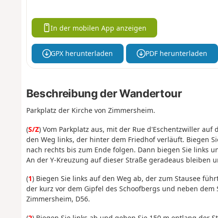
In der mobilen App anzeigen
GPX herunterladen
PDF herunterladen
Beschreibung der Wandertour
Parkplatz der Kirche von Zimmersheim.
(
S/Z
) Vom Parkplatz aus, mit der Rue d'Eschentzwiller auf
den Weg links, der hinter dem Friedhof verläuft. Biegen S
nach rechts bis zum Ende folgen. Dann biegen Sie links un
An der Y-Kreuzung auf dieser Straße geradeaus bleiben un
(
1
) Biegen Sie links auf den Weg ab, der zum Stausee führ
der kurz vor dem Gipfel des Schoofbergs und neben dem S
Zimmersheim, D56.
(
2
) Biegen Sie links ab und gehen Sie 150 m entlang der