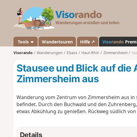
V
i
s
o
r
a
Tools
Wandertouren
Hilfe ↗
Viso
rando
Prem
n
Visorando
Wanderungen
Elsass
Haut-Rhin
Zimmersheim
St
d
o
Stausee und Blick auf die
Zimmersheim aus
Wanderung vom Zentrum von Zimmersheim aus in st
befindet. Durch den Buchwald und den Zuhrenberg, 
etwas Abkühlung zu genießen. Rückweg südlich von
Details