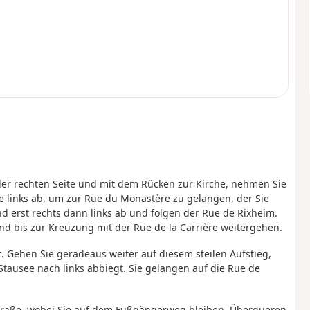
 der rechten Seite und mit dem Rücken zur Kirche, nehmen Sie
ie links ab, um zur Rue du Monastère zu gelangen, der Sie
d erst rechts dann links ab und folgen der Rue de Rixheim.
d bis zur Kreuzung mit der Rue de la Carrière weitergehen.
t. Gehen Sie geradeaus weiter auf diesem steilen Aufstieg,
tausee nach links abbiegt. Sie gelangen auf die Rue de
 Straße, wobei Sie auf dem Fußgängerweg bleiben. Überqueren