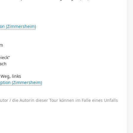
tion (Zimmersheim)
im
ieck“
bach
 Weg, links
mption (Zimmersheim)
utor / die Autorin dieser Tour können im Falle eines Unfalls