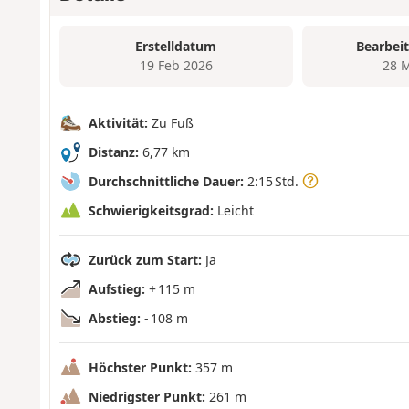
Erstelldatum
Bearbei
19 Feb 2026
28 
Aktivität:
Zu Fuß
Distanz:
6,77 km
Durchschnittliche Dauer:
2:15 Std.
Schwierigkeitsgrad:
Leicht
Zurück zum Start:
Ja
Aufstieg:
+ 115 m
Abstieg:
- 108 m
Höchster Punkt:
357 m
Niedrigster Punkt:
261 m