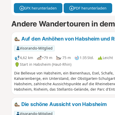
GPX herunterladen
PDF herunterladen
Andere Wandertouren in dem
Auf den Anhöhen von Habsheim und R
Visorando-Mitglied
4,62 km
+79 m
-75 m
1:35 Std.
Leicht
Start in Habsheim (Haut-Rhin)
Die Bellevue von Habsheim, ein Bienenhaus, Esel, Schafe
Kalvarienberge, ein Unterstand, der Obstgarten-Schulgar
Habsheim, zahlreiche Aussichtspunkte auf die Rheineben
Habsheim, Rixheim, das Stellantis-Gelände, der Parc d'Entr
Die schöne Aussicht von Habsheim
Visorando-Mitglied